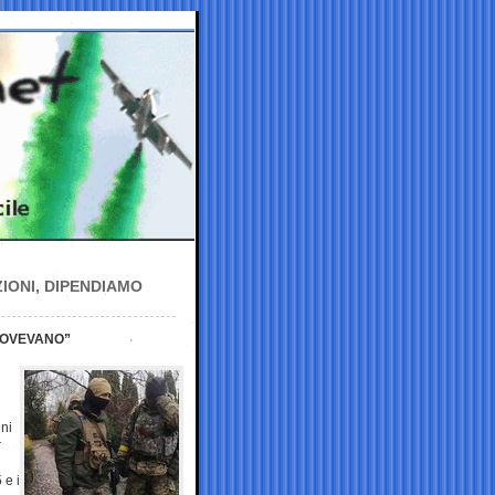
ZIONI, DIPENDIAMO
DOVEVANO”
gni
r
 e i