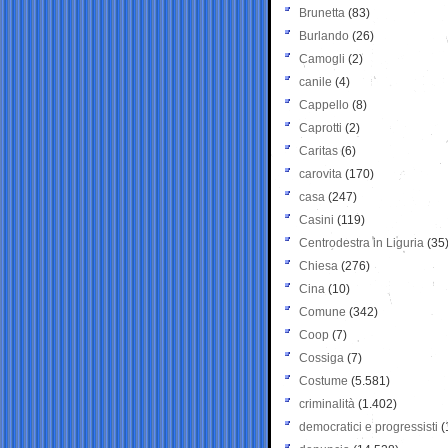
Brunetta
(83)
Burlando
(26)
Camogli
(2)
canile
(4)
Cappello
(8)
Caprotti
(2)
Caritas
(6)
carovita
(170)
casa
(247)
Casini
(119)
Centrodestra in Liguria
(35
Chiesa
(276)
Cina
(10)
Comune
(342)
Coop
(7)
Cossiga
(7)
Costume
(5.581)
criminalità
(1.402)
democratici e progressisti
(