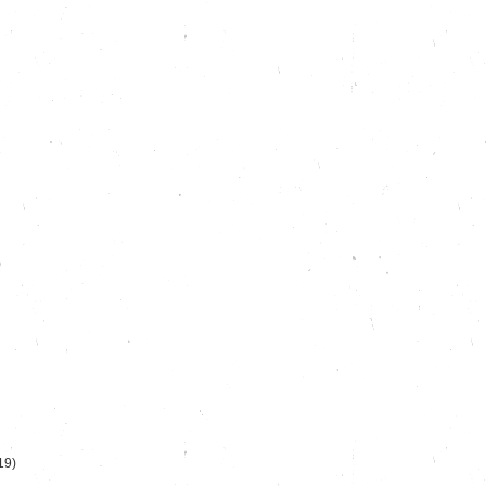
)
19)