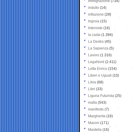
Immigrazione
(734)
indulto
(14)
inflazione
(26)
Ingroia
(15)
Interviste
(16)
la casta
(1.394)
La Destra
(45)
La Sapienza
(5)
Lavoro
(1.316)
LegaNord
(2.411)
Letta Enrico
(154)
Liberi e Uguali
(10)
Libia
(68)
Libri
(33)
Liguria Futurista
(25)
mafia
(543)
manifesto
(7)
Margherita
(16)
Maroni
(171)
Mastella
(16)