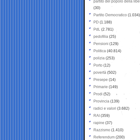
partito del popolo della libe
(30)
Partito Democratico
(1.034)
PD
(1.188)
PdL
(2.781)
pedofilia
(25)
Pensioni
(129)
Politica
(40.814)
polizia
(253)
Porto
(12)
povertà
(502)
Presepe
(14)
Primarie
(149)
Prodi
(52)
Provincia
(139)
radici e valori
(3.682)
RAI
(359)
rapine
(37)
Razzismo
(1.410)
Referendum
(200)