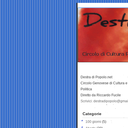
Destra di Popolo.net
Circolo Genovese di Cultura e
Politica
Diretto da Riccardo Fucile
Scrivici: destradipopolo@gma
Categorie
100 giorni
(5)