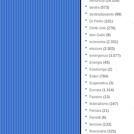
denuncia
(14.528)
destra
(573)
destradipopolo
(99)
Di Pietro
(101)
Diritti civili
(276)
don Gallo
(9)
economia
(2.331)
elezioni
(3.303)
emergenza
(3.077)
Energia
(45)
Esselunga
(2)
Esteri
(784)
Eugenetica
(3)
Europa
(1.314)
Fassino
(13)
federalismo
(167)
Ferrara
(21)
Ferretti
(6)
ferrovie
(133)
finanziaria
(325)