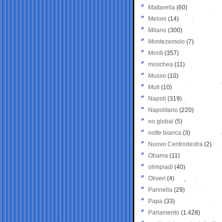
Mattarella
(60)
Meloni
(14)
Milano
(300)
Montezemolo
(7)
Monti
(357)
moschea
(11)
Musso
(10)
Muti
(10)
Napoli
(319)
Napolitano
(220)
no global
(5)
notte bianca
(3)
Nuovo Centrodestra
(2)
Obama
(11)
olimpiadi
(40)
Oliveri
(4)
Pannella
(29)
Papa
(33)
Parlamento
(1.428)