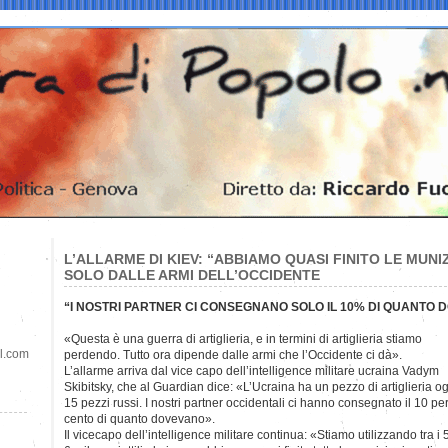
L’ALLARME DI KIEV: “ABBIAMO QUASI FINITO LE MUNI
SOLO DALLE ARMI DELL’OCCIDENTE
“I NOSTRI PARTNER CI CONSEGNANO SOLO IL 10% DI QUANTO 
«Questa è una guerra di artiglieria, e in termini di artiglieria stiamo
il.com
perdendo. Tutto ora dipende dalle armi che l’Occidente ci dà».
L’allarme arriva dal vice capo dell’intelligence militare ucraina Vadym
Skibitsky, che al Guardian dice: «L’Ucraina ha un pezzo di artiglieria o
15 pezzi russi. I nostri partner occidentali ci hanno consegnato il 10 pe
cento di quanto dovevano».
Il vicecapo dell’intelligence militare continua: «Stiamo utilizzando tra i 5