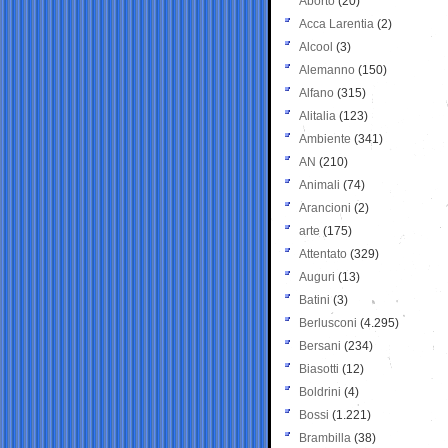
Aborto
(20)
Acca Larentia
(2)
Alcool
(3)
Alemanno
(150)
Alfano
(315)
Alitalia
(123)
Ambiente
(341)
AN
(210)
Animali
(74)
Arancioni
(2)
arte
(175)
Attentato
(329)
Auguri
(13)
Batini
(3)
Berlusconi
(4.295)
Bersani
(234)
Biasotti
(12)
Boldrini
(4)
Bossi
(1.221)
Brambilla
(38)