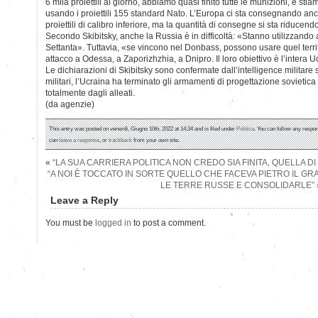
6 mila proiettili al giorno, abbiamo quasi finito tutte le munizioni, e stia
usando i proiettili 155 standard Nato. L’Europa ci sta consegnando an
proiettili di calibro inferiore, ma la quantità di consegne si sta riducend
Secondo Skibitsky, anche la Russia è in difficoltà: «Stanno utilizzando 
Settanta». Tuttavia, «se vincono nel Donbass, possono usare quel territ
attacco a Odessa, a Zaporizhzhia, a Dnipro. Il loro obiettivo è l’intera Uc
Le dichiarazioni di Skibitsky sono confermate dall’intelligence militare
militari, l’Ucraina ha terminato gli armamenti di progettazione sovietic
totalmente dagli alleati.
(da agenzie)
This entry was posted on venerdì, Giugno 10th, 2022 at 14:34 and is filed under
Politica
. You can follow any respon
can
leave a response
, or
trackback
from your own site.
«
“LA SUA CARRIERA POLITICA NON CREDO SIA FINITA, QUELLA DI
“A NOI È TOCCATO IN SORTE QUELLO CHE FACEVA PIETRO IL GR
LE TERRE RUSSE E CONSOLIDARLE”
Leave a Reply
You must be
logged in
to post a comment.