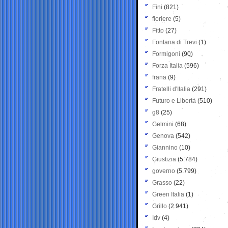
Fini
(821)
fioriere
(5)
Fitto
(27)
Fontana di Trevi
(1)
Formigoni
(90)
Forza Italia
(596)
frana
(9)
Fratelli d'Italia
(291)
Futuro e Libertà
(510)
g8
(25)
Gelmini
(68)
Genova
(542)
Giannino
(10)
Giustizia
(5.784)
governo
(5.799)
Grasso
(22)
Green Italia
(1)
Grillo
(2.941)
Idv
(4)