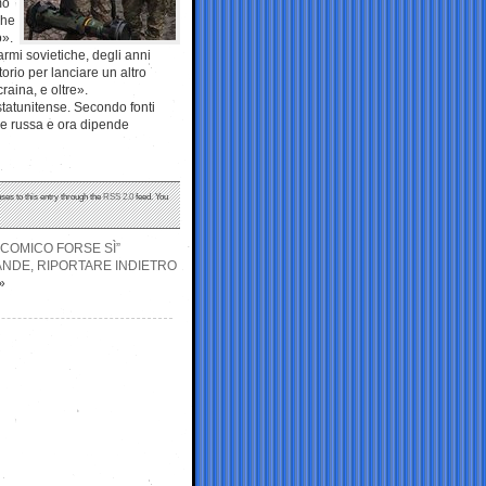
mo
che
o».
armi sovietiche, degli anni
orio per lanciare un altro
raina, e oltre».
 statunitense. Secondo fonti
a e russa e ora dipende
ses to this entry through the
RSS 2.0
feed. You
 COMICO FORSE SÌ”
ANDE, RIPORTARE INDIETRO
»