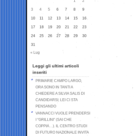
1
2
3
4
5
6
7
8
9
10
11
12
13
14
15
16
17
18
19
20
21
22
23
24
25
26
27
28
29
30
31
« Lug
Leggi gli ultimi articoli
inseriti
PRIMARIE CAMPO LARGO,
ORA SONO IN TANTI A
CHIEDERE A SILVIA SALIS DI
CANDIDARSI: LEI CI STA
PENSANDO
VANNACCI VUOLE PRENDERSI
I “GRILLINI” (SAI CHE
COPPIA…). IL CENTRO STUDI
DI FUTURO NAZIONALE INVITA