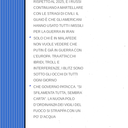
RISPETTO AL 2025, E I RUSSI
CONTINUANO A MARTELLARE
CON LE STRAGI DI CIVILI. IL
GUAIO È CHE GLI AMERICANI
HANNO USATO TUTTI I MISSILI
PER LA GUERRA IN IRAN
SOLO CHI È IN MALAFEDE
NON VUOLE VEDERE CHE
PUTIN È GIÀ IN GUERRA CON
L’EUROPA: TRA ATTACCHI
IBRIDI, TROLL E
INTERFERENZE, I BLITZ SONO
SOTTO GLI OCCHI DI TUTTI
OGNI GIORNO
CHE GOVERNO PATACCA. “SI
SFILAMENTA TUTTA, SEMBRA
CARTA”. LA NUOVA POLO
D’ORDINANZA DEI VIGILI DEL
FUOCO SI STRAPPA CON UN
PO’ D’ACQUA