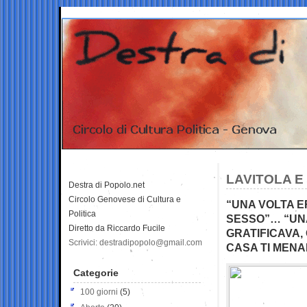
LAVITOLA E
Destra di Popolo.net
Circolo Genovese di Cultura e
“UNA VOLTA E
Politica
SESSO”… “UNA
Diretto da Riccardo Fucile
GRATIFICAVA,
Scrivici: destradipopolo@gmail.com
CASA TI MEN
Categorie
100 giorni
(5)