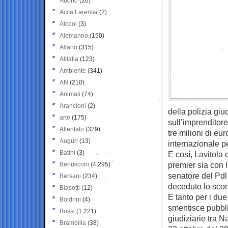
Aborto
(20)
Acca Larentia
(2)
Alcool
(3)
Alemanno
(150)
Alfano
(315)
Alitalia
(123)
Ambiente
(341)
AN
(210)
Animali
(74)
Arancioni
(2)
della polizia giu
arte
(175)
sull’imprenditor
Attentato
(329)
tre milioni di eu
Auguri
(13)
internazionale pe
Batini
(3)
E così, Lavitola
premier sia con l
Berlusconi
(4.295)
senatore del Pd
Bersani
(234)
deceduto lo sco
Biasotti
(12)
E tanto per i due
Boldrini
(4)
smentisce pubbli
Bossi
(1.221)
giudiziarie tra N
Brambilla
(38)