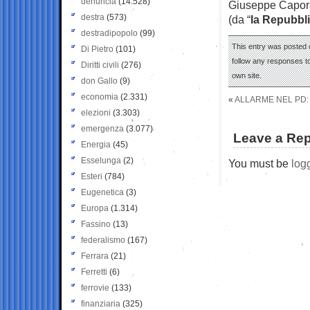
denuncia
(14.528)
Giuseppe Capor
destra
(573)
(da “
la Repubbl
destradipopolo
(99)
This entry was posted o
Di Pietro
(101)
follow any responses to
Diritti civili
(276)
own site.
don Gallo
(9)
economia
(2.331)
«
ALLARME NEL PD: 
elezioni
(3.303)
emergenza
(3.077)
Leave a Rep
Energia
(45)
Esselunga
(2)
You must be
log
Esteri
(784)
Eugenetica
(3)
Europa
(1.314)
Fassino
(13)
federalismo
(167)
Ferrara
(21)
Ferretti
(6)
ferrovie
(133)
finanziaria
(325)