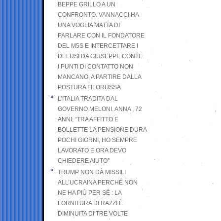
BEPPE GRILLO A UN
CONFRONTO. VANNACCI HA
UNA VOGLIA MATTA DI
PARLARE CON IL FONDATORE
DEL M5S E INTERCETTARE I
DELUSI DA GIUSEPPE CONTE.
I PUNTI DI CONTATTO NON
MANCANO, A PARTIRE DALLA
POSTURA FILORUSSA
L’ITALIA TRADITA DAL
GOVERNO MELONI. ANNA , 72
ANNI; “TRA AFFITTO E
BOLLETTE LA PENSIONE DURA
POCHI GIORNI, HO SEMPRE
LAVORATO E ORA DEVO
CHIEDERE AIUTO”
TRUMP NON DÀ MISSILI
ALL’UCRAINA PERCHÉ NON
NE HA PIÙ PER SÉ : LA
FORNITURA DI RAZZI È
DIMINUITA DI TRE VOLTE