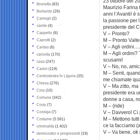
23 ottobre del 20
Brunetta
(83)
Maurizio Farina 
Burlando
(26)
anni l’Avanti! è
Camogli
(2)
la passione per l
canile
(4)
presidente del C
Cappello
(8)
V – Pronto?
M – Pronto Valte
Caprotti
(2)
V – Agli ordini…
Caritas
(6)
M – Agli ordini? 
carovita
(170)
scusami!
casa
(247)
V – No, no, amico
Casini
(119)
M – Senti, quand
Centrodestra in Liguria
(35)
me chiamate qua
Chiesa
(276)
V – Ma zitto, ma
Cina
(10)
presidente era u
Comune
(342)
donne a casa, n
Coop
(7)
M – (ride)
V – Davvero! Ci 
Cossiga
(7)
M – Mettono tutt
Costume
(5.581)
ce la facciamo (
criminalità
(1.402)
V – Va bene, ok 
democratici e progressisti
(19)