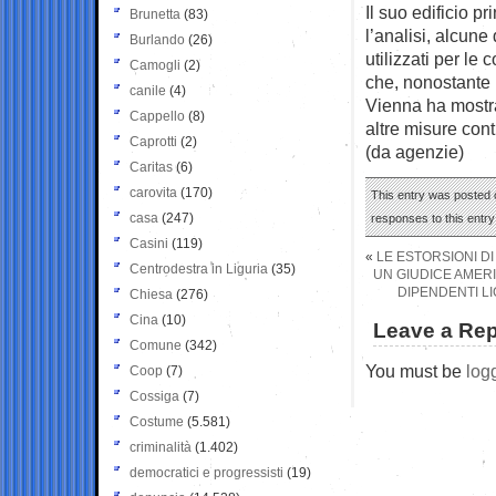
Il suo edificio p
Brunetta
(83)
l’analisi, alcune
Burlando
(26)
utilizzati per le
Camogli
(2)
che, nonostante 
canile
(4)
Vienna ha mostra
Cappello
(8)
altre misure cont
Caprotti
(2)
(da agenzie)
Caritas
(6)
carovita
(170)
This entry was posted 
casa
(247)
responses to this entr
Casini
(119)
«
LE ESTORSIONI DI
Centrodestra in Liguria
(35)
UN GIUDICE AMERI
DIPENDENTI LI
Chiesa
(276)
Cina
(10)
Leave a Rep
Comune
(342)
You must be
log
Coop
(7)
Cossiga
(7)
Costume
(5.581)
criminalità
(1.402)
democratici e progressisti
(19)