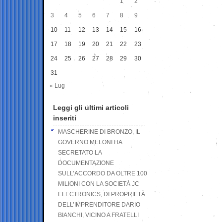
1
2
3
4
5
6
7
8
9
10
11
12
13
14
15
16
17
18
19
20
21
22
23
24
25
26
27
28
29
30
31
« Lug
Leggi gli ultimi articoli
inseriti
MASCHERINE DI BRONZO, IL
GOVERNO MELONI HA
SECRETATO LA
DOCUMENTAZIONE
SULL’ACCORDO DA OLTRE 100
MILIONI CON LA SOCIETÀ JC
ELECTRONICS, DI PROPRIETÀ
DELL’IMPRENDITORE DARIO
BIANCHI, VICINO A FRATELLI