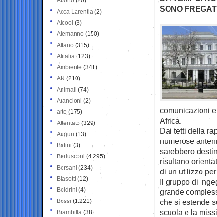
Aborto
(20)
SONO FREGAT
Acca Larentia
(2)
Alcool
(3)
Alemanno
(150)
Alfano
(315)
Alitalia
(123)
Ambiente
(341)
AN
(210)
Animali
(74)
Arancioni
(2)
comunicazioni e
arte
(175)
Africa.
Attentato
(329)
Dai tetti della r
Auguri
(13)
numerose antenn
Batini
(3)
sarebbero destin
Berlusconi
(4.295)
risultano orient
Bersani
(234)
di un utilizzo per
Biasotti
(12)
Il gruppo di ing
Boldrini
(4)
grande compless
Bossi
(1.221)
che si estende su
scuola e la miss
Brambilla
(38)