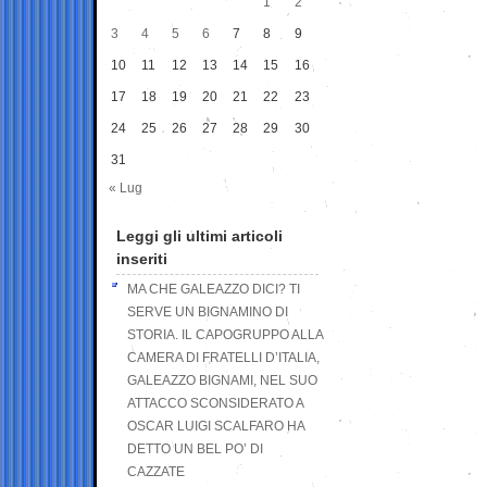
1
2
3
4
5
6
7
8
9
10
11
12
13
14
15
16
17
18
19
20
21
22
23
24
25
26
27
28
29
30
31
« Lug
Leggi gli ultimi articoli
inseriti
MA CHE GALEAZZO DICI? TI
SERVE UN BIGNAMINO DI
STORIA. IL CAPOGRUPPO ALLA
CAMERA DI FRATELLI D’ITALIA,
GALEAZZO BIGNAMI, NEL SUO
ATTACCO SCONSIDERATO A
OSCAR LUIGI SCALFARO HA
DETTO UN BEL PO’ DI
CAZZATE