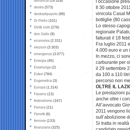
denuncia
(14.528)
l’occasione prese
Il 30 ottobre 201
destra
(573)
vinicola Casal Ma
destradipopolo
(99)
bottiglie (80 cas
Di Pietro
(101)
Lo stesso capog
Diritti civili
(276)
regionale Palatiu
don Gallo
(9)
fatturati il 18 fe
economia
(2.331)
Fra luglio 2011 
elezioni
(3.303)
4.000 euro e un i
emergenza
(3.077)
In mezzo, ci sono
Energia
(45)
carburante per ol
Esselunga
(2)
il 29 settembre 2
da 100 a 110 litr
Esteri
(784)
percorso non meno
Eugenetica
(3)
OLTRE IL LAZ
Europa
(1.314)
Le prestazioni p
Fassino
(13)
anche oltre i con
federalismo
(167)
All’avvocato Gio
Ferrara
(21)
2011 vengono liq
Ferretti
(6)
sull’abolizione d
ferrovie
(133)
Si tratta in real
finanziaria
(325)
candidato presid