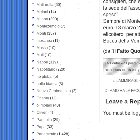
consiglieri, che 
Mattarella
(60)
la sede dell’ass
Meloni
(14)
spese”.
Milano
(300)
Sempre di Montero
Montezemolo
(7)
euro il 3 marzo 
Monti
(357)
elicottero “per a
Bocca della Verit
moschea
(11)
Musso
(10)
(da “
Il Fatto Qu
Muti
(10)
Napoli
(319)
This entry was posted o
Napolitano
(220)
responses to this entr
no global
(5)
«
L’AMMIRAGLI
notte bianca
(3)
DI MAIO HA LA FAC
Nuovo Centrodestra
(2)
Obama
(11)
Leave a Rep
olimpiadi
(40)
You must be
log
Oliveri
(4)
Pannella
(29)
Papa
(33)
Parlamento
(1.428)