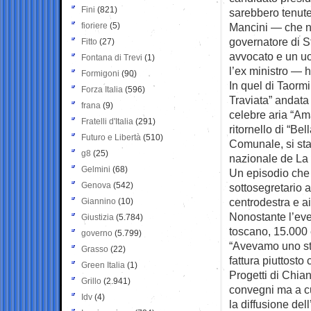
Fini
(821)
sarebbero tenute 
fioriere
(5)
Mancini — che n
governatore di St
Fitto
(27)
avvocato e un uo
Fontana di Trevi
(1)
l’ex ministro — h
Formigoni
(90)
In quel di Taorm
Forza Italia
(596)
Traviata” andata 
frana
(9)
celebre aria “Am
Fratelli d'Italia
(291)
ritornello di “Bel
Futuro e Libertà
(510)
Comunale, si sta
g8
(25)
nazionale de La 
Gelmini
(68)
Un episodio che 
Genova
(542)
sottosegretario 
centrodestra e ai
Giannino
(10)
Nonostante l’eve
Giustizia
(5.784)
toscano, 15.000 e
governo
(5.799)
“Avevamo uno sta
Grasso
(22)
fattura piuttosto
Green Italia
(1)
Progetti di Chia
Grillo
(2.941)
convegni ma a cu
Idv
(4)
la diffusione dell