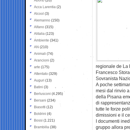
Aborto
(20)
Acca Larentia
(2)
Alcool
(3)
Alemanno
(150)
Alfano
(315)
Alitalia
(123)
Ambiente
(341)
AN
(210)
Animali
(74)
Arancioni
(2)
regionale de La 
arte
(175)
Francesco Stora
Attentato
(329)
Sovranista Nazion
Auguri
(13)
A poche settiman
Batini
(3)
mesi dal rinvio a
Berlusconi
(4.295)
della Pisana eme
Bersani
(234)
di rappresentanz
Biasotti
(12)
tutte le forze po
Boldrini
(4)
dimissioni e il c
Bossi
(1.221)
I documenti inedi
gruppo allora pr
Brambilla
(38)