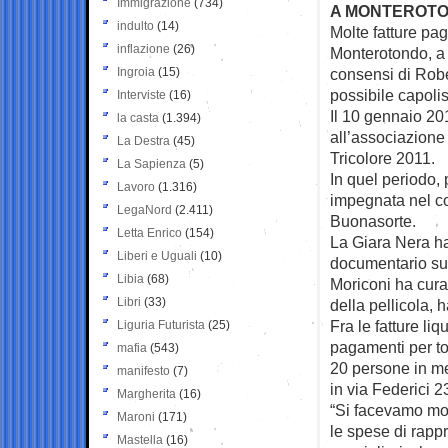
Immigrazione
(734)
A MONTEROTO
indulto
(14)
Molte fatture pag
inflazione
(26)
Monterotondo, a 
Ingroia
(15)
consensi di Robe
possibile capolis
Interviste
(16)
Il 10 gennaio 20
la casta
(1.394)
all’associazione
La Destra
(45)
Tricolore 2011.
La Sapienza
(5)
In quel periodo,
Lavoro
(1.316)
impegnata nel co
LegaNord
(2.411)
Buonasorte.
Letta Enrico
(154)
La Giara Nera ha
Liberi e Uguali
(10)
documentario sug
Libia
(68)
Moriconi ha cura
Libri
(33)
della pellicola, 
Fra le fatture li
Liguria Futurista
(25)
pagamenti per tot
mafia
(543)
20 persone in me
manifesto
(7)
in via Federici 2
Margherita
(16)
“Si facevamo mol
Maroni
(171)
le spese di rapp
Mastella
(16)