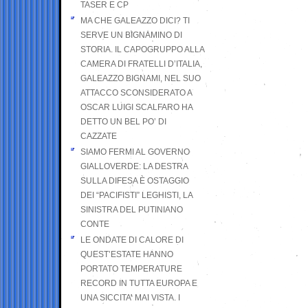
TASER E CP
MA CHE GALEAZZO DICI? TI
SERVE UN BIGNAMINO DI
STORIA. IL CAPOGRUPPO ALLA
CAMERA DI FRATELLI D’ITALIA,
GALEAZZO BIGNAMI, NEL SUO
ATTACCO SCONSIDERATO A
OSCAR LUIGI SCALFARO HA
DETTO UN BEL PO’ DI
CAZZATE
SIAMO FERMI AL GOVERNO
GIALLOVERDE: LA DESTRA
SULLA DIFESA È OSTAGGIO
DEI “PACIFISTI” LEGHISTI, LA
SINISTRA DEL PUTINIANO
CONTE
LE ONDATE DI CALORE DI
QUEST’ESTATE HANNO
PORTATO TEMPERATURE
RECORD IN TUTTA EUROPA E
UNA SICCITA’ MAI VISTA. I