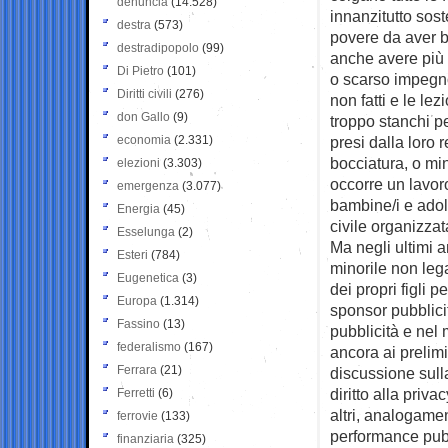
denuncia
(14.528)
innanzitutto so
destra
(573)
povere da aver b
destradipopolo
(99)
anche avere più
Di Pietro
(101)
o scarso impegno
Diritti civili
(276)
non fatti e le le
don Gallo
(9)
troppo stanchi pe
economia
(2.331)
presi dalla loro 
bocciatura, o mi
elezioni
(3.303)
occorre un lavoro
emergenza
(3.077)
bambine/i e adole
Energia
(45)
civile organizzat
Esselunga
(2)
Ma negli ultimi a
Esteri
(784)
minorile non lega
Eugenetica
(3)
dei propri figli 
Europa
(1.314)
sponsor pubblicit
Fassino
(13)
pubblicità e nel
federalismo
(167)
ancora ai prelimi
Ferrara
(21)
discussione sulla
diritto alla priv
Ferretti
(6)
altri, analogame
ferrovie
(133)
performance pubb
finanziaria
(325)