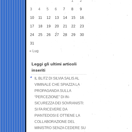
1
2
3
4
5
6
7
8
9
10
11
12
13
14
15
16
17
18
19
20
21
22
23
24
25
26
27
28
29
30
31
« Lug
Leggi gli ultimi articoli
inseriti
IL BLITZ DI SILVIA SALIS AL
VIMINALE CHE SPIAZZA LA
PROPAGANDA SULLA
“PERCEZIONE” DI IN-
SICUREZZA DEI SOVRANISTI:
SI FA RICEVERE DA
PIANTEDOSI E OTTIENE LA
COLLABORAZIONE DEL
MINISTRO SENZA CEDERE SU