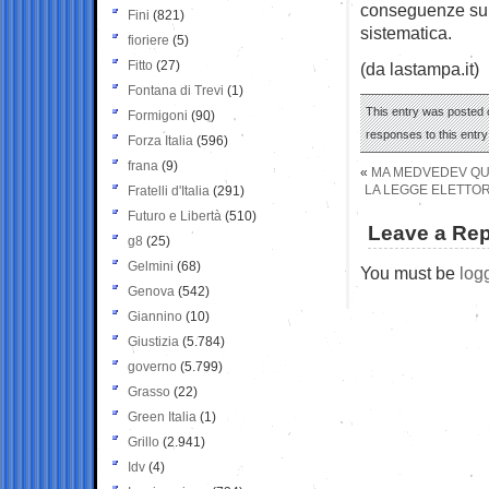
conseguenze sul
Fini
(821)
sistematica.
fioriere
(5)
Fitto
(27)
(da lastampa.it)
Fontana di Trevi
(1)
This entry was posted 
Formigoni
(90)
responses to this entr
Forza Italia
(596)
frana
(9)
«
MA MEDVEDEV QUA
LA LEGGE ELETTOR
Fratelli d'Italia
(291)
Futuro e Libertà
(510)
Leave a Rep
g8
(25)
Gelmini
(68)
You must be
log
Genova
(542)
Giannino
(10)
Giustizia
(5.784)
governo
(5.799)
Grasso
(22)
Green Italia
(1)
Grillo
(2.941)
Idv
(4)