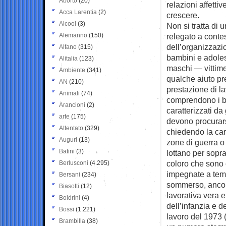
Aborto
(20)
relazioni affettive
Acca Larentia
(2)
crescere.
Alcool
(3)
Non si tratta di
Alemanno
(150)
relegato a contes
dell’organizzazi
Alfano
(315)
bambini e adoles
Alitalia
(123)
maschi — vittime 
Ambiente
(341)
qualche aiuto pre
AN
(210)
prestazione di la
Animali
(74)
comprendono i bam
Arancioni
(2)
caratterizzati da
arte
(175)
devono procurars
Attentato
(329)
chiedendo la cari
Auguri
(13)
zone di guerra o 
Batini
(3)
lottano per sop
coloro che sono 
Berlusconi
(4.295)
impegnate a temp
Bersani
(234)
sommerso, ancora 
Biasotti
(12)
lavorativa vera e
Boldrini
(4)
dell’infanzia e 
Bossi
(1.221)
lavoro del 1973 (
Brambilla
(38)