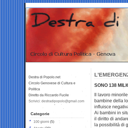
L’EMERGEN
Destra di Popolo.net
Circolo Genovese di Cultura e
SONO 138 MIL
Politica
Il lavoro minorile
Diretto da Riccardo Fucile
bambine della l
Scrivici: destradipopolo@gmail.com
influisce negativ
Ai bambini in si
Categorie
il diritto di and
100 giorni
(5)
la possibilità di