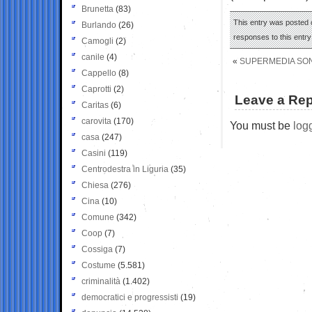
Brunetta
(83)
This entry was posted 
Burlando
(26)
responses to this entr
Camogli
(2)
canile
(4)
«
SUPERMEDIA SON
Cappello
(8)
Caprotti
(2)
Leave a Rep
Caritas
(6)
carovita
(170)
You must be
log
casa
(247)
Casini
(119)
Centrodestra in Liguria
(35)
Chiesa
(276)
Cina
(10)
Comune
(342)
Coop
(7)
Cossiga
(7)
Costume
(5.581)
criminalità
(1.402)
democratici e progressisti
(19)