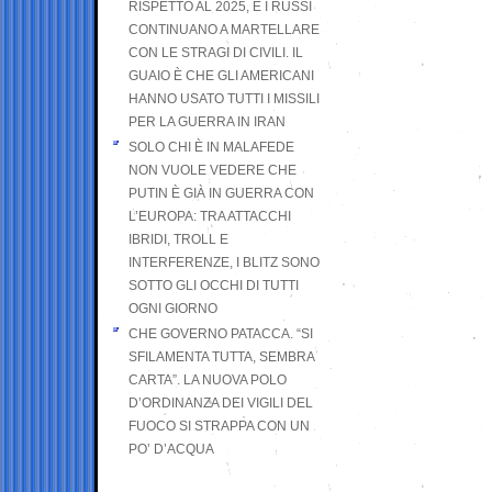
RISPETTO AL 2025, E I RUSSI
CONTINUANO A MARTELLARE
CON LE STRAGI DI CIVILI. IL
GUAIO È CHE GLI AMERICANI
HANNO USATO TUTTI I MISSILI
PER LA GUERRA IN IRAN
SOLO CHI È IN MALAFEDE
NON VUOLE VEDERE CHE
PUTIN È GIÀ IN GUERRA CON
L’EUROPA: TRA ATTACCHI
IBRIDI, TROLL E
INTERFERENZE, I BLITZ SONO
SOTTO GLI OCCHI DI TUTTI
OGNI GIORNO
CHE GOVERNO PATACCA. “SI
SFILAMENTA TUTTA, SEMBRA
CARTA”. LA NUOVA POLO
D’ORDINANZA DEI VIGILI DEL
FUOCO SI STRAPPA CON UN
PO’ D’ACQUA