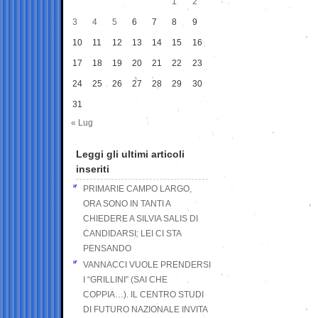
1
2
3
4
5
6
7
8
9
10
11
12
13
14
15
16
17
18
19
20
21
22
23
24
25
26
27
28
29
30
31
« Lug
Leggi gli ultimi articoli
inseriti
PRIMARIE CAMPO LARGO,
ORA SONO IN TANTI A
CHIEDERE A SILVIA SALIS DI
CANDIDARSI: LEI CI STA
PENSANDO
VANNACCI VUOLE PRENDERSI
I “GRILLINI” (SAI CHE
COPPIA…). IL CENTRO STUDI
DI FUTURO NAZIONALE INVITA