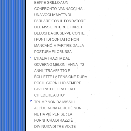
BEPPE GRILLO A UN
CONFRONTO. VANNACCI HA
UNA VOGLIA MATTA DI
PARLARE CON IL FONDATORE
DEL M5S E INTERCETTARE I
DELUSI DA GIUSEPPE CONTE.
I PUNTI DI CONTATTO NON
MANCANO, A PARTIRE DALLA
POSTURA FILORUSSA
L’ITALIA TRADITA DAL
GOVERNO MELONI. ANNA , 72
ANNI; “TRA AFFITTO E
BOLLETTE LA PENSIONE DURA
POCHI GIORNI, HO SEMPRE
LAVORATO E ORA DEVO
CHIEDERE AIUTO”
TRUMP NON DÀ MISSILI
ALL’UCRAINA PERCHÉ NON
NE HA PIÙ PER SÉ : LA
FORNITURA DI RAZZI È
DIMINUITA DI TRE VOLTE