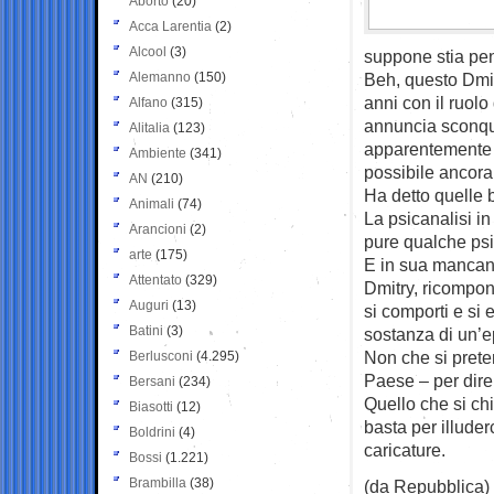
Aborto
(20)
Acca Larentia
(2)
Alcool
(3)
suppone stia pen
Alemanno
(150)
Beh, questo Dmit
anni con il ruolo
Alfano
(315)
annuncia sconqua
Alitalia
(123)
apparentemente c
Ambiente
(341)
possibile ancor
AN
(210)
Ha detto quelle b
Animali
(74)
La psicanalisi i
Arancioni
(2)
pure qualche psi
arte
(175)
E in sua mancanz
Attentato
(329)
Dmitry, ricompon
Auguri
(13)
si comporti e si 
Batini
(3)
sostanza di un’e
Non che si prete
Berlusconi
(4.295)
Paese – per dire 
Bersani
(234)
Quello che si c
Biasotti
(12)
basta per illude
Boldrini
(4)
caricature.
Bossi
(1.221)
Brambilla
(38)
(da Repubblica)