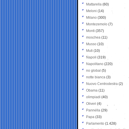
Mattarella
(60)
Meloni
(14)
Milano
(300)
Montezemolo
(7)
Monti
(357)
moschea
(11)
Musso
(10)
Muti
(10)
Napoli
(319)
Napolitano
(220)
no global
(5)
notte bianca
(3)
Nuovo Centrodestra
(2)
Obama
(11)
olimpiadi
(40)
Oliveri
(4)
Pannella
(29)
Papa
(33)
Parlamento
(1.428)