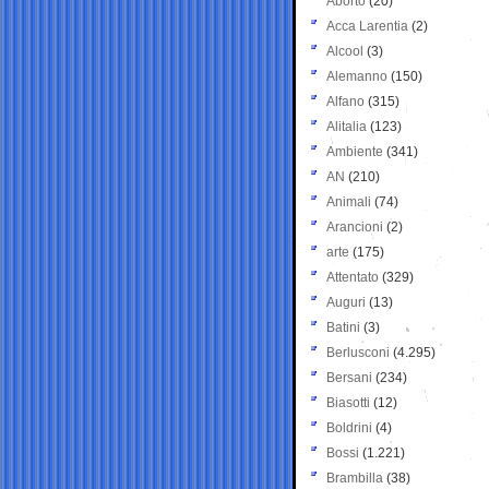
Aborto
(20)
Acca Larentia
(2)
Alcool
(3)
Alemanno
(150)
Alfano
(315)
Alitalia
(123)
Ambiente
(341)
AN
(210)
Animali
(74)
Arancioni
(2)
arte
(175)
Attentato
(329)
Auguri
(13)
Batini
(3)
Berlusconi
(4.295)
Bersani
(234)
Biasotti
(12)
Boldrini
(4)
Bossi
(1.221)
Brambilla
(38)