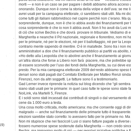
morti — e non è un caso se per pagare i debiti abbiamo allora acceso
onorando. Dunque non è come la storia della volpe e dell’uva: se me li a
avrei usati per la campagna elettorale, ci sarebbero stati utili. Ma mi 
come tutti gli italiani rabbrividisco nel capire perchè non c’erano. Ma q
sorprendente, dunque, non è che io abbia avuto dei finanziamenti per 
cosa sorprendente è che io non li abbia avuti. Non li ho avuti da Lusi 
di ciò che scrive Bechis e che dovrà provare in tribunale. Vediamo di es
Margherita e neanche il Pd nazionale, regionale e fiorentino, non mi 
per le primarie, nè per le elezioni, nè per il ballottaggio, nè per la Leo
contrario mente sapendo di mentire. O è in malafede. Sono tra i non m
amministratori a dire che il finanziamento pubblico ai partiti va abolito, 
«Ho detto alla Leopolda che io abolirei anche il finanziamento ai giorna
un’altra storia che forse a Libero non farà piacere, ma che potrebbe sp
di essere sconvolto per l’uso dei fondi della Margherita, su cui deve ess
presto. Per la mia campagna elettorale 2009 del resto abbiamo speso b
)
denari sono stati pagati dal Comitato Elettorale per Matteo Renzi sin
Firenze), non da altri soggetti. Le fatture sono lì a testimoniarlo.
Gad Lerner invece riprende la notizia sul blog dicendo che “gli sembra 
siano stati usati per le primarie: in quel caso tutte le spese sono state f
NoiLink, via Martelli 5, Firenze.
E i soldi sono stati incassati dai contributi di singoli o dal versamento
cene da 1.000 euro a testa.
Una cosa molto criticata, molto americana: ma che consente oggi di di
malgrado — anche sul finanziamento delle primarie tutto è trasparente.
elezioni sarebbe stato corretto: lo avessero fatto per le primarie no. Ma
Non mi stupisce che nei fascicoli Lusi ci siano fatture pagate a diverse
19)
fossero numerose spese sostenute dalla Margherita — non credo since
Bechis, ma immagino molto di più — per regolari iniziative politiche a 