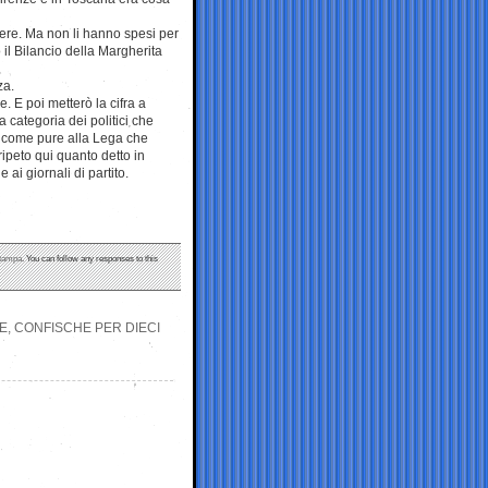
ndere. Ma non li hanno spesi per
il Bilancio della Margherita
za.
e. E poi metterò la cifra a
categoria dei politici che
a come pure alla Lega che
 ripeto qui quanto detto in
 ai giornali di partito.
tampa
. You can follow any responses to this
TE, CONFISCHE PER DIECI