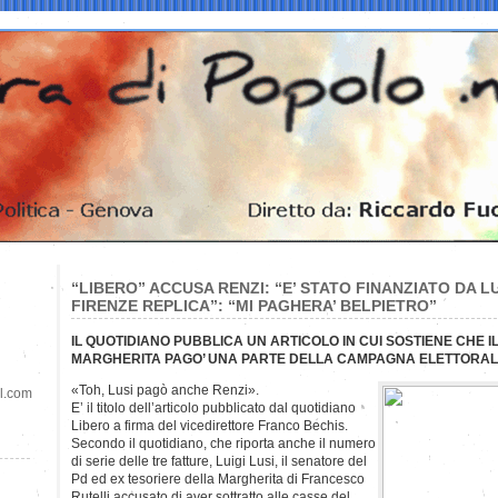
“LIBERO” ACCUSA RENZI: “E’ STATO FINANZIATO DA LUS
FIRENZE REPLICA”: “MI PAGHERA’ BELPIETRO”
IL QUOTIDIANO PUBBLICA UN ARTICOLO IN CUI SOSTIENE CHE I
MARGHERITA PAGO’ UNA PARTE DELLA CAMPAGNA ELETTORALE
«Toh, Lusi pagò anche Renzi».
il.com
E’ il titolo dell’articolo pubblicato dal quotidiano
Libero a firma del vicedirettore Franco Bechis.
Secondo il quotidiano, che riporta anche il numero
di serie delle tre fatture, Luigi Lusi, il senatore del
Pd ed ex tesoriere della Margherita di Francesco
Rutelli accusato di aver sottratto alle casse del