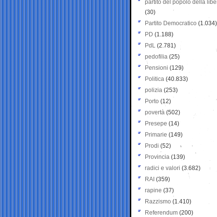
partito del popolo della libe
(30)
Partito Democratico
(1.034)
PD
(1.188)
PdL
(2.781)
pedofilia
(25)
Pensioni
(129)
Politica
(40.833)
polizia
(253)
Porto
(12)
povertà
(502)
Presepe
(14)
Primarie
(149)
Prodi
(52)
Provincia
(139)
radici e valori
(3.682)
RAI
(359)
rapine
(37)
Razzismo
(1.410)
Referendum
(200)