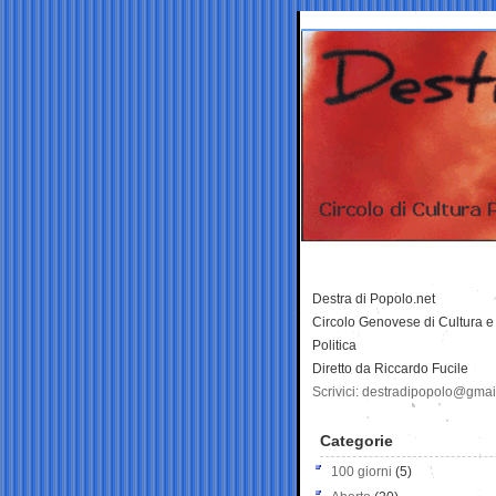
Destra di Popolo.net
Circolo Genovese di Cultura e
Politica
Diretto da Riccardo Fucile
Scrivici: destradipopolo@gma
Categorie
100 giorni
(5)