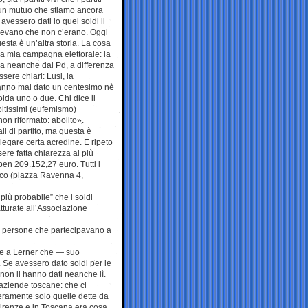
 un mutuo che stiamo ancora
vessero dati io quei soldi li
dicevano che non c’erano. Oggi
uesta è un’altra storia. La cosa
la mia campagna elettorale: la
ma neanche dal Pd, a differenza
sere chiari: Lusi, la
hanno mai dato un centesimo nè
polda uno o due. Chi dice il
oltissimi (eufemismo)
non riformato: abolito».
li di partito, ma questa è
iegare certa acredine. E ripeto
ere fatta chiarezza al più
en 209.152,27 euro. Tutti i
daco (piazza Ravenna 4,
più probabile” che i soldi
atturate all’Associazione
 di persone che partecipavano a
re a Lerner che — suo
 Se avessero dato soldi per le
 non li hanno dati neanche lì.
 aziende toscane: che ci
ramente solo quelle dette da
Firenze e in Toscana era cosa