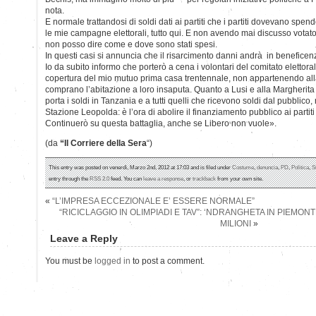
nota.
E normale trattandosi di soldi dati ai partiti che i partiti dovevano spe
le mie campagne elettorali, tutto qui. E non avendo mai discusso votato 
non posso dire come e dove sono stati spesi.
In questi casi si annuncia che il risarcimento danni andrà in beneficen
Io da subito informo che porterò a cena i volontari del comitato elettoral
copertura del mio mutuo prima casa trentennale, non appartenendo alla 
comprano l’abitazione a loro insaputa. Quanto a Lusi e alla Margherit
porta i soldi in Tanzania e a tutti quelli che ricevono soldi dal pubblico,
Stazione Leopolda: è l’ora di abolire il finanziamento pubblico ai partiti e
Continuerò su questa battaglia, anche se Libero non vuole».
(da
“Il Corriere della Sera
“)
This entry was posted on venerdì, Marzo 2nd, 2012 at 17:03 and is filed under
Costume
,
denuncia
,
PD
,
Politica
,
S
entry through the
RSS 2.0
feed. You can
leave a response
, or
trackback
from your own site.
«
“L’IMPRESA ECCEZIONALE E’ ESSERE NORMALE”
“RICICLAGGIO IN OLIMPIADI E TAV”: ‘NDRANGHETA IN PIEMON
MILIONI
»
Leave a Reply
You must be
logged in
to post a comment.