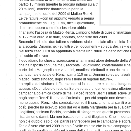
partito 13 milioni (mentre la procura indaga su altri
20 milioni), avrebbe finanziato in parte la
campagna elettorale del 2009 di Matteo Renzi.
Le tre fatture, «con un appunto vergato a penna
probabilmente da Luigi Lusi», dice il quotidiano,
dimostrerebbero come l’ex tesoriere abbia
finanziato l’ascesa di Matteo Renzi. L’importo totale di questo finanzi
ai 122 mila euro, e le date, appunto, sono tutte del 2009.
Secondo l’articolo, due fatture sarebbero state intestate alla società fi
alla società Dinamiche: «su tutti e tre i documenti – spiega Bechis – è 
Nel terzo caso, Lusi ha appuntato a matita un “Rutelli ha detto no” che 
sul saldo effettivo».
Il quotidiano ha chiesto spiegazioni all’amministratore delegato della 
che ha risposto con una mail, racconta il quotidiano, confermando il p
parte della Margherita per volantini, manifesti elettorali e una ricerca di
campagna elettorale di Renzi, pari a 110 mila, Donnini spiega di averli 
Matteo Renzi sindaco, dopo l’emissione di regolari fatture».
La replica del sindaco di Firenze non si fa attendere e con una lunga 
accuse: «Oggi Libero diretto da Belpietro aggiunge l’ennesima ulterior
campagna polemica contro di me. Il vicedirettore Bechis infatti scrive un 
pagò anche Renzi” Il tema dell’articolo — per chi proprio non riesce a
meno questo: Renzi, che combatte contro il finanziamento ai partiti è un
così), perchè ha ricevuto soldi dal Pd e dalla Margherita per la sua ca
illegittimo, assicura Bechis, convinto di sfangare con questa premessa l
risarcimento danni. Ma non basta dire nulla di illegittimo. Che in teoria 
non c’è dubbio: i soldi dei partiti servirebbero per le campagne elettoral
Tanto è vero che nel 2009 io ho più volte chiesto che la mia campagna e
partiti della coalizione. Ma mi hanno detto di no tutti — nessuno escluso, si