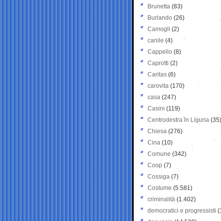
Brunetta
(83)
Burlando
(26)
Camogli
(2)
canile
(4)
Cappello
(8)
Caprotti
(2)
Caritas
(6)
carovita
(170)
casa
(247)
Casini
(119)
Centrodestra in Liguria
(35
Chiesa
(276)
Cina
(10)
Comune
(342)
Coop
(7)
Cossiga
(7)
Costume
(5.581)
criminalità
(1.402)
democratici e progressisti
(