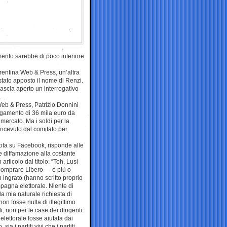
amento sarebbe di poco inferiore
orentina Web & Press, un’altra
stato apposto il nome di Renzi.
lascia aperto un interrogativo
Web & Press, Patrizio Donnini
agamento di 36 mila euro da
 mercato. Ma i soldi per la
ricevuto dal comitato per
nota su Facebook, risponde alle
e diffamazione alla costante
articolo dal titolo: “Toh, Lusi
 comprare Libero — è più o
 ingrato (hanno scritto proprio
mpagna elettorale. Niente di
a mia naturale richiesta di
non fosse nulla di illegittimo
i, non per le case dei dirigenti.
lettorale fosse aiutata dai
a i partiti vivi che i partiti