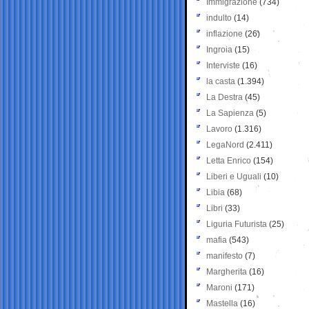
Immigrazione
(734)
indulto
(14)
inflazione
(26)
Ingroia
(15)
Interviste
(16)
la casta
(1.394)
La Destra
(45)
La Sapienza
(5)
Lavoro
(1.316)
LegaNord
(2.411)
Letta Enrico
(154)
Liberi e Uguali
(10)
Libia
(68)
Libri
(33)
Liguria Futurista
(25)
mafia
(543)
manifesto
(7)
Margherita
(16)
Maroni
(171)
Mastella
(16)