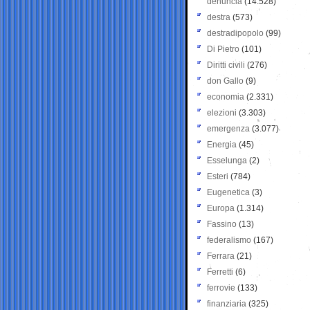
denuncia
(14.528)
destra
(573)
destradipopolo
(99)
Di Pietro
(101)
Diritti civili
(276)
don Gallo
(9)
economia
(2.331)
elezioni
(3.303)
emergenza
(3.077)
Energia
(45)
Esselunga
(2)
Esteri
(784)
Eugenetica
(3)
Europa
(1.314)
Fassino
(13)
federalismo
(167)
Ferrara
(21)
Ferretti
(6)
ferrovie
(133)
finanziaria
(325)