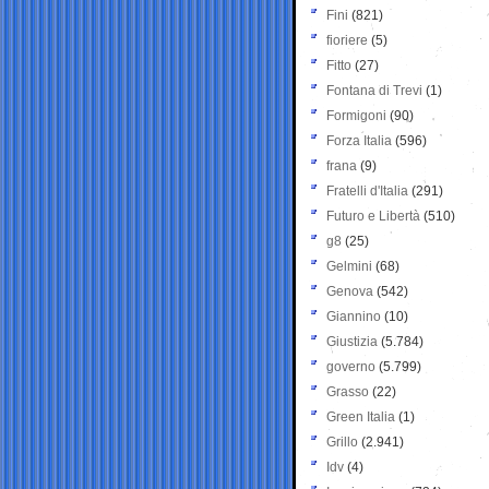
Fini
(821)
fioriere
(5)
Fitto
(27)
Fontana di Trevi
(1)
Formigoni
(90)
Forza Italia
(596)
frana
(9)
Fratelli d'Italia
(291)
Futuro e Libertà
(510)
g8
(25)
Gelmini
(68)
Genova
(542)
Giannino
(10)
Giustizia
(5.784)
governo
(5.799)
Grasso
(22)
Green Italia
(1)
Grillo
(2.941)
Idv
(4)