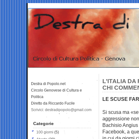
L’ITALIA DA
Destra di Popolo.net
CHI COMMEN
Circolo Genovese di Cultura e
Politica
LE SCUSE FA
Diretto da Riccardo Fucile
Scrivici: destradipopolo@gmail.com
Si scusa ma «se 
aggressione non
Categorie
Bachisio Angius 
Facebook, a quel
100 giorni
(5)
in cui da giorni ci