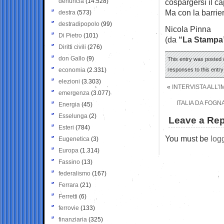
denuncia
(14.528)
cospargersi il c
Ma con la barrier
destra
(573)
destradipopolo
(99)
Nicola Pinna
Di Pietro
(101)
(da
“La Stampa
Diritti civili
(276)
don Gallo
(9)
This entry was posted o
economia
(2.331)
responses to this entr
elezioni
(3.303)
«
INTERVISTA ALL’I
emergenza
(3.077)
ITALIA DA FOGN
Energia
(45)
Esselunga
(2)
Leave a Rep
Esteri
(784)
You must be
log
Eugenetica
(3)
Europa
(1.314)
Fassino
(13)
federalismo
(167)
Ferrara
(21)
Ferretti
(6)
ferrovie
(133)
finanziaria
(325)