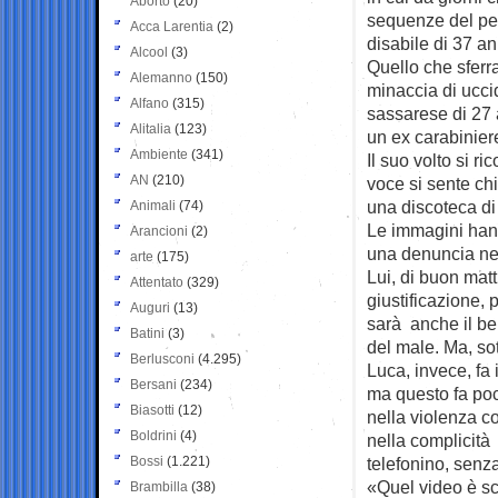
Aborto
(20)
sequenze del pes
Acca Larentia
(2)
disabile di 37 an
Alcool
(3)
Quello che sferr
Alemanno
(150)
minaccia di uccid
Alfano
(315)
sassarese di 27 a
Alitalia
(123)
un ex carabinier
Ambiente
(341)
Il suo volto si r
AN
(210)
voce si sente ch
una discoteca d
Animali
(74)
Le immagini hanno
Arancioni
(2)
una denuncia nei
arte
(175)
Lui, di buon mat
Attentato
(329)
giustificazione,
Auguri
(13)
sarà anche il be
Batini
(3)
del male. Ma, sot
Berlusconi
(4.295)
Luca, invece, fa 
Bersani
(234)
ma questo fa poc
Biasotti
(12)
nella violenza co
Boldrini
(4)
nella complicità 
Bossi
(1.221)
telefonino, senz
«Quel video è sc
Brambilla
(38)