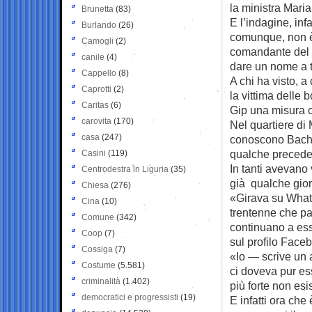
la ministra Mari
Brunetta
(83)
E l’indagine, infa
Burlando
(26)
comunque, non è 
Camogli
(2)
comandante del R
canile
(4)
dare un nome a t
Cappello
(8)
A chi ha visto, a
Caprotti
(2)
la vittima delle
Caritas
(6)
Gip una misura c
carovita
(170)
Nel quartiere di M
casa
(247)
conoscono Bachis
qualche precede
Casini
(119)
In tanti avevano
Centrodestra in Liguria
(35)
già qualche gior
Chiesa
(276)
«Girava su Whats
Cina
(10)
trentenne che pas
Comune
(342)
continuano a ess
Coop
(7)
sul profilo Faceb
Cossiga
(7)
«Io — scrive un 
Costume
(5.581)
ci doveva pur ess
criminalità
(1.402)
più forte non esi
democratici e progressisti
(19)
E infatti ora che