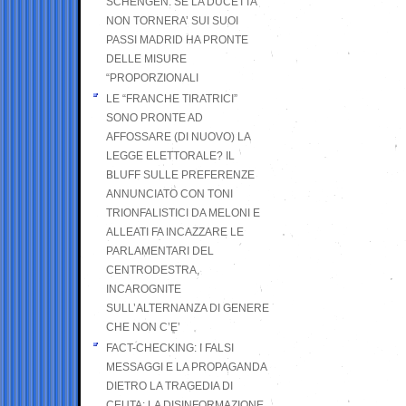
SCHENGEN. SE LA DUCETTA
NON TORNERA’ SUI SUOI
PASSI MADRID HA PRONTE
DELLE MISURE
“PROPORZIONALI
LE “FRANCHE TIRATRICI”
SONO PRONTE AD
AFFOSSARE (DI NUOVO) LA
LEGGE ELETTORALE? IL
BLUFF SULLE PREFERENZE
ANNUNCIATO CON TONI
TRIONFALISTICI DA MELONI E
ALLEATI FA INCAZZARE LE
PARLAMENTARI DEL
CENTRODESTRA,
INCAROGNITE
SULL’ALTERNANZA DI GENERE
CHE NON C’E’
FACT-CHECKING: I FALSI
MESSAGGI E LA PROPAGANDA
DIETRO LA TRAGEDIA DI
CEUTA: LA DISINFORMAZIONE