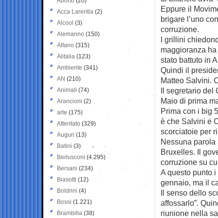
Aborto
(20)
Eppure il Movime
Acca Larentia
(2)
brigare l’uno con
Alcool
(3)
corruzione.
Alemanno
(150)
I grillini chiedo
Alfano
(315)
maggioranza ha b
Alitalia
(123)
stato battuto in A
Ambiente
(341)
Quindi il preside
AN
(210)
Matteo Salvini. 
Il segretario de
Animali
(74)
Maio di prima mat
Arancioni
(2)
Prima con i big 5
arte
(175)
è che Salvini e 
Attentato
(329)
scorciatoie per ri
Auguri
(13)
Nessuna parola su
Batini
(3)
Bruxelles. Il go
Berlusconi
(4.295)
corruzione su cui
Bersani
(234)
A questo punto i
Biasotti
(12)
gennaio, ma il ca
Boldrini
(4)
Il senso dello sc
Bossi
(1.221)
affossarlo”. Quin
riunione nella s
Brambilla
(38)