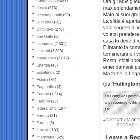
denuncia
(14.528)
Ora gli M5s gliel
maxiemendamento 
destra
(573)
Maio ai suoi gru
destradipopolo
(99)
La sfida è aperta
Di Pietro
(101)
voto segreto di i
Diritti civili
(276)
volersi prendere
don Gallo
(9)
casa lo deve dire
economia
(2.331)
E intanto la com
elezioni
(3.303)
termineranno i v
emergenza
(3.077)
Resta infatti aper
Energia
(45)
emendamenti pur 
Esselunga
(2)
Ma forse la Lega 
Esteri
(784)
(da “
Huffington
Eugenetica
(3)
Europa
(1.314)
This entry was posted 
Fassino
(13)
any responses to this 
federalismo
(167)
site.
Ferrara
(21)
«
BOCCIATURA DEFIN
Ferretti
(6)
ECCO A CHI 
ferrovie
(133)
Leave a Rep
finanziaria
(325)