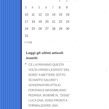
1
2
3
4
5
6
7
8
9
10
11
12
13
14
15
16
17
18
19
20
21
22
23
24
25
26
27
28
29
30
31
« Lug
Leggi gli ultimi articoli
inseriti
CE LA FARANNO QUESTA
VOLTA I PAVIDI LEGHISTI “DEL
NORD” A METTERE SOTTO
SCHIAFFO SALVINI? I
GOVERNATORI ATTILIO
FONTANA E MASSIMILIANO
FEDRIGA, INSIEME AL “DOGE”
LUCA ZAIA, SONO PRONTI A
FORMALIZZARE UNA