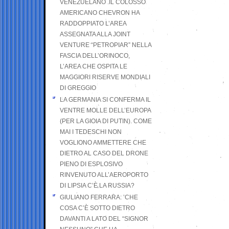
VENEZUELANO .IL COLOSSO
AMERICANO CHEVRON HA
RADDOPPIATO L’AREA
ASSEGNATA ALLA JOINT
VENTURE “PETROPIAR” NELLA
FASCIA DELL’ORINOCO,
L’AREA CHE OSPITA LE
MAGGIORI RISERVE MONDIALI
DI GREGGIO
LA GERMANIA SI CONFERMA IL
VENTRE MOLLE DELL’EUROPA
(PER LA GIOIA DI PUTIN). COME
MAI I TEDESCHI NON
VOGLIONO AMMETTERE CHE
DIETRO AL CASO DEL DRONE
PIENO DI ESPLOSIVO
RINVENUTO ALL’AEROPORTO
DI LIPSIA C’È LA RUSSIA?
GIULIANO FERRARA: ’CHE
COSA C’È SOTTO DIETRO
DAVANTI A LATO DEL “SIGNOR