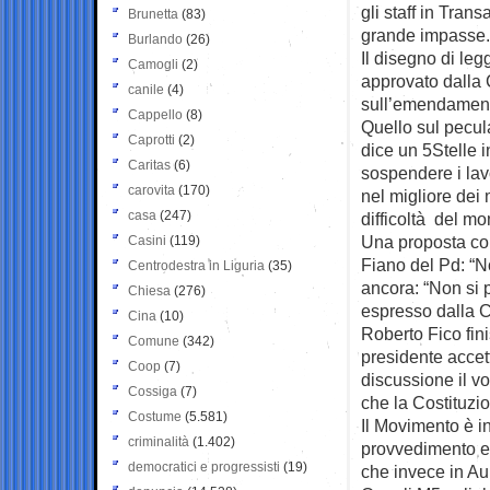
gli staff in Tran
Brunetta
(83)
grande impasse.
Burlando
(26)
Il disegno di legg
Camogli
(2)
approvato dalla C
canile
(4)
sull’emendamento
Cappello
(8)
Quello sul pecula
Caprotti
(2)
dice un 5Stelle 
Caritas
(6)
sospendere i lav
carovita
(170)
nel migliore dei
casa
(247)
difficoltà del m
Una proposta con
Casini
(119)
Fiano del Pd: “No
Centrodestra in Liguria
(35)
ancora: “Non si 
Chiesa
(276)
espresso dalla C
Cina
(10)
Roberto Fico fin
Comune
(342)
presidente accet
Coop
(7)
discussione il vo
Cossiga
(7)
che la Costituzio
Costume
(5.581)
Il Movimento è i
criminalità
(1.402)
provvedimento e 
democratici e progressisti
(19)
che invece in Au