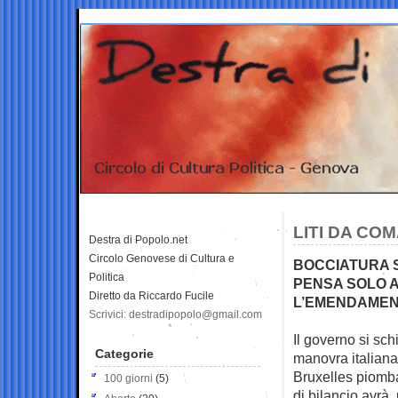
LITI DA CO
Destra di Popolo.net
Circolo Genovese di Cultura e
BOCCIATURA S
Politica
PENSA SOLO A
Diretto da Riccardo Fucile
L’EMENDAMEN
Scrivici: destradipopolo@gmail.com
Il governo si sc
Categorie
manovra italiana
Bruxelles piomb
100 giorni
(5)
di bilancio avrà