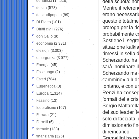
denuncia
(14.528)
della scuola: no
Mentre il referen
destra
(573)
erano necessarie
destradipopolo
(99)
questo è totalmen
Di Pietro
(101)
proroga per la ri
Diritti civili
(276)
probabilmente con
don Gallo
(9)
Sostiene il segret
economia
(2.331)
situazione kafkia
elezioni
(3.303)
rimessi in sella d
emergenza
(3.077)
Scherzando, ha a
Energia
(45)
sarà nominare il
Esselunga
(2)
Scherzando ma ch
cammino» allude 
Esteri
(784)
lontano, e con u
Eugenetica
(3)
Renzi ha consegn
Europa
(1.314)
formali della cri
Fassino
(13)
Sergio Mattarell
federalismo
(167)
del suo leader. M
Ferrara
(21)
solo di facciata,
Ferretti
(6)
dimissionario fin
ferrovie
(133)
di reincarico.
finanziaria
(325)
Gramellini ha ra