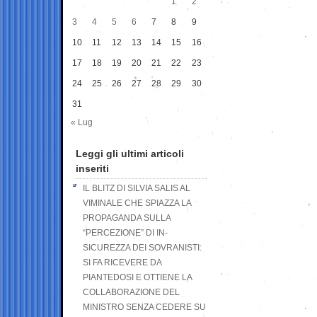
1
2
3
4
5
6
7
8
9
10
11
12
13
14
15
16
17
18
19
20
21
22
23
24
25
26
27
28
29
30
31
« Lug
Leggi gli ultimi articoli
inseriti
IL BLITZ DI SILVIA SALIS AL
VIMINALE CHE SPIAZZA LA
PROPAGANDA SULLA
“PERCEZIONE” DI IN-
SICUREZZA DEI SOVRANISTI:
SI FA RICEVERE DA
PIANTEDOSI E OTTIENE LA
COLLABORAZIONE DEL
MINISTRO SENZA CEDERE SU