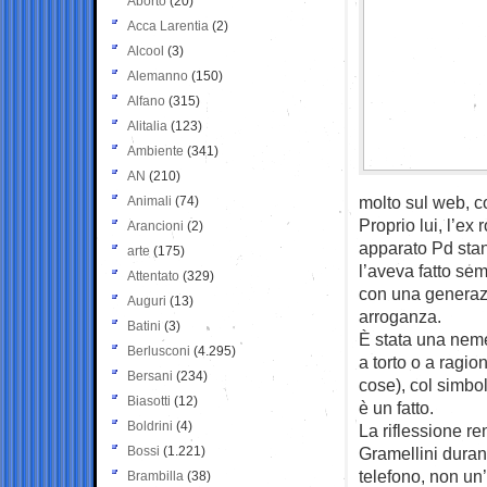
Aborto
(20)
Acca Larentia
(2)
Alcool
(3)
Alemanno
(150)
Alfano
(315)
Alitalia
(123)
Ambiente
(341)
AN
(210)
molto sul web, 
Animali
(74)
Proprio lui, l’e
Arancioni
(2)
apparato Pd stan
arte
(175)
l’aveva fatto sem
Attentato
(329)
con una generazi
Auguri
(13)
arroganza.
Batini
(3)
È stata una neme
Berlusconi
(4.295)
a torto o a ragi
Bersani
(234)
cose), col simbo
Biasotti
(12)
è un fatto.
Boldrini
(4)
La riflessione re
Bossi
(1.221)
Gramellini duran
telefono, non un
Brambilla
(38)