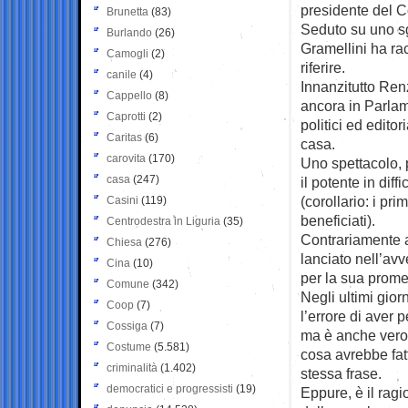
presidente del C
Brunetta
(83)
Seduto su uno s
Burlando
(26)
Gramellini ha rac
Camogli
(2)
riferire.
canile
(4)
Innanzitutto Renz
Cappello
(8)
ancora in Parlam
Caprotti
(2)
politici ed edito
Caritas
(6)
casa.
carovita
(170)
Uno spettacolo, 
casa
(247)
il potente in diff
(corollario: i pr
Casini
(119)
beneficiati).
Centrodestra in Liguria
(35)
Contrariamente a
Chiesa
(276)
lanciato nell’av
Cina
(10)
per la sua promes
Comune
(342)
Negli ultimi gio
Coop
(7)
l’errore di aver 
Cossiga
(7)
ma è anche vero 
Costume
(5.581)
cosa avrebbe fat
criminalità
(1.402)
stessa frase.
democratici e progressisti
(19)
Eppure, è il ragi