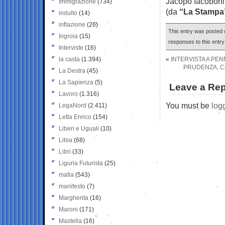
Jacopo Iacoboni
Immigrazione
(734)
(da
“La Stampa
indulto
(14)
inflazione
(26)
This entry was posted 
Ingroia
(15)
responses to this entr
Interviste
(16)
la casta
(1.394)
«
INTERVISTA A PEN
PRUDENZA, C
La Destra
(45)
La Sapienza
(5)
Leave a Rep
Lavoro
(1.316)
You must be
log
LegaNord
(2.411)
Letta Enrico
(154)
Liberi e Uguali
(10)
Libia
(68)
Libri
(33)
Liguria Futurista
(25)
mafia
(543)
manifesto
(7)
Margherita
(16)
Maroni
(171)
Mastella
(16)