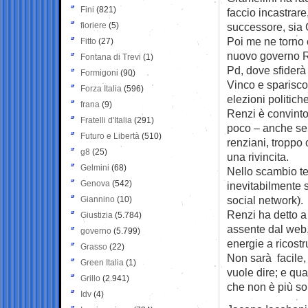
Fini
(821)
faccio incastrare
fioriere
(5)
successore, sia 
Poi me ne torno ci
Fitto
(27)
nuovo governo Re
Fontana di Trevi
(1)
Pd, dove sfiderà
Formigoni
(90)
Vinco e sparisco 
Forza Italia
(596)
elezioni politich
frana
(9)
Renzi è convinto 
Fratelli d'Italia
(291)
poco – anche se n
Futuro e Libertà
(510)
renziani, troppo
g8
(25)
una rivincita.
Gelmini
(68)
Nello scambio tel
Genova
(542)
inevitabilmente 
social network).
Giannino
(10)
Renzi ha detto a 
Giustizia
(5.784)
assente dal web,
governo
(5.799)
energie a ricostr
Grasso
(22)
Non sarà facile,
Green Italia
(1)
vuole dire; e qua
Grillo
(2.941)
che non è più so
Idv
(4)