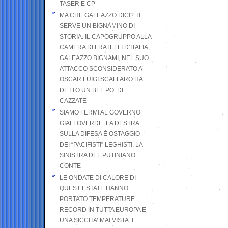
TASER E CP
MA CHE GALEAZZO DICI? TI
SERVE UN BIGNAMINO DI
STORIA. IL CAPOGRUPPO ALLA
CAMERA DI FRATELLI D’ITALIA,
GALEAZZO BIGNAMI, NEL SUO
ATTACCO SCONSIDERATO A
OSCAR LUIGI SCALFARO HA
DETTO UN BEL PO’ DI
CAZZATE
SIAMO FERMI AL GOVERNO
GIALLOVERDE: LA DESTRA
SULLA DIFESA È OSTAGGIO
DEI “PACIFISTI” LEGHISTI, LA
SINISTRA DEL PUTINIANO
CONTE
LE ONDATE DI CALORE DI
QUEST’ESTATE HANNO
PORTATO TEMPERATURE
RECORD IN TUTTA EUROPA E
UNA SICCITA’ MAI VISTA. I