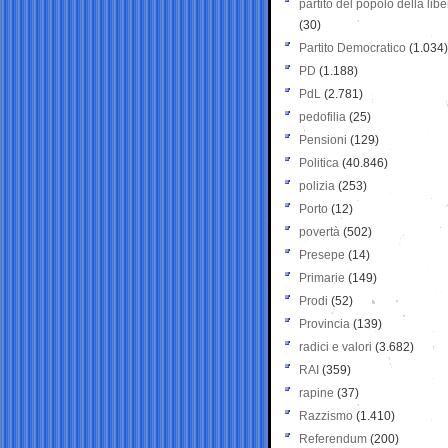
partito del popolo della libe
(30)
Partito Democratico
(1.034)
PD
(1.188)
PdL
(2.781)
pedofilia
(25)
Pensioni
(129)
Politica
(40.846)
polizia
(253)
Porto
(12)
povertà
(502)
Presepe
(14)
Primarie
(149)
Prodi
(52)
Provincia
(139)
radici e valori
(3.682)
RAI
(359)
rapine
(37)
Razzismo
(1.410)
Referendum
(200)