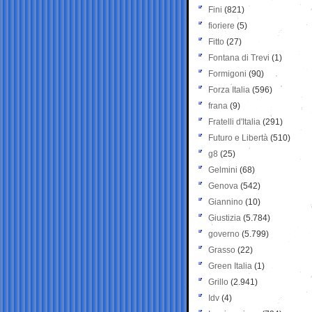
Fini
(821)
fioriere
(5)
Fitto
(27)
Fontana di Trevi
(1)
Formigoni
(90)
Forza Italia
(596)
frana
(9)
Fratelli d'Italia
(291)
Futuro e Libertà
(510)
g8
(25)
Gelmini
(68)
Genova
(542)
Giannino
(10)
Giustizia
(5.784)
governo
(5.799)
Grasso
(22)
Green Italia
(1)
Grillo
(2.941)
Idv
(4)