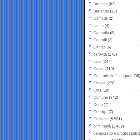
Brunetta
(83)
Burlando
(26)
Camogli
(2)
canile
(4)
Cappello
(8)
Caprotti
(2)
Caritas
(6)
carovita
(170)
casa
(247)
Casini
(119)
Centrodestra in Liguria
(35
Chiesa
(276)
Cina
(10)
Comune
(342)
Coop
(7)
Cossiga
(7)
Costume
(5.581)
criminalità
(1.402)
democratici e progressisti
(