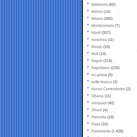
Mattarella
(60)
Meloni
(14)
Milano
(300)
Montezemolo
(7)
Monti
(357)
moschea
(11)
Musso
(10)
Muti
(10)
Napoli
(319)
Napolitano
(220)
no global
(5)
notte bianca
(3)
Nuovo Centrodestra
(2)
Obama
(11)
olimpiadi
(40)
Oliveri
(4)
Pannella
(29)
Papa
(33)
Parlamento
(1.428)