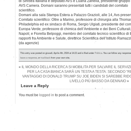
di Sinistra Italiana e deputato AVS e Luana Zanella, presidente gruppo
AVS Camera. Domani saranno presentati tutti i candidati del comitato
scientifico.
Domani alla sala Stampa Estera a Palazzo Grazioli, alle 14, Avs presente
Comitato scientifico: Oltre a Marino, professore di chirurgia alla Thomas
Philadelphia ed ex sindaco di Roma, Sergio Ulgiati, presidente del comit
Europa Verde, professore di chimica dell’Ambiente e dei Beni Culturali,
Napoli; e Fiorella Belpoggi, membro del comitato tecnico scientifico di
rapporti fra Ambiente e Salute, direttrice Scientifica dell’Istituto Ramazzi
(da agenzie)
This entry was posted on giovedì, Aprile 4th, 2024 at 14:22 and is filed under
Politica
. You can follow any response
leave a response
, or
trackback
from your own site.
«
IL MONDO DELLA RICERCA SI MOBILITA PER SALVARE IL SERVIZ
PER LA CASA BIANCA SARÀ UN TESTA A TESTA: SECONDO “RE
VANTAGGIO DI DONALD TRUMP SU JOE BIDEN SI SAREBBE RIDO
LIVELLO PIÙ BASSO DA GENNAIO
»
Leave a Reply
You must be
logged in
to post a comment.