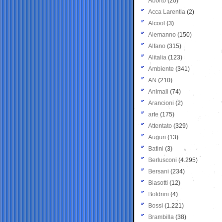
Aborto
(20)
Acca Larentia
(2)
Alcool
(3)
Alemanno
(150)
Alfano
(315)
Alitalia
(123)
Ambiente
(341)
AN
(210)
Animali
(74)
Arancioni
(2)
arte
(175)
Attentato
(329)
Auguri
(13)
Batini
(3)
Berlusconi
(4.295)
Bersani
(234)
Biasotti
(12)
Boldrini
(4)
Bossi
(1.221)
Brambilla
(38)