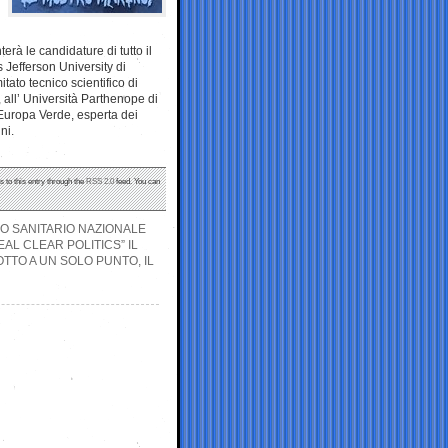
rà le candidature di tutto il
 Jefferson University di
ato tecnico scientifico di
 all’ Università Parthenope di
 Europa Verde, esperta dei
ni.
s to this entry through the
RSS 2.0
feed. You can
IO SANITARIO NAZIONALE
AL CLEAR POLITICS” IL
TTO A UN SOLO PUNTO, IL