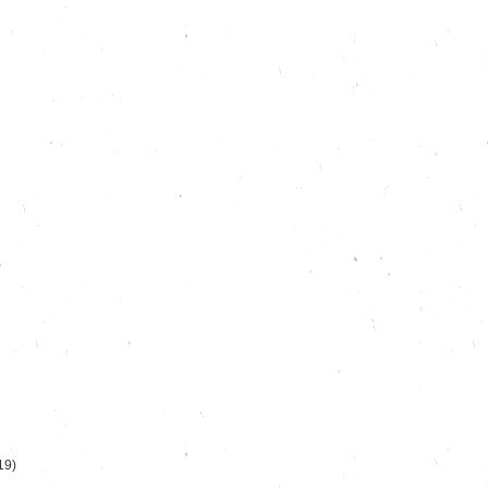
)
19)