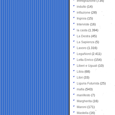
Immigrazione
(734)
indulto
(14)
inflazione
(26)
Ingroia
(15)
Interviste
(16)
la casta
(1.394)
La Destra
(45)
La Sapienza
(5)
Lavoro
(1.316)
LegaNord
(2.411)
Letta Enrico
(154)
Liberi e Uguali
(10)
Libia
(68)
Libri
(33)
Liguria Futurista
(25)
mafia
(543)
manifesto
(7)
Margherita
(16)
Maroni
(171)
Mastella
(16)