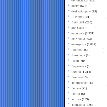
denuncia
(14.528)
destra
(573)
destradipopolo
(99)
Di Pietro
(101)
Diritti civili
(276)
don Gallo
(9)
economia
(2.331)
elezioni
(3.303)
emergenza
(3.077)
Energia
(45)
Esselunga
(2)
Esteri
(784)
Eugenetica
(3)
Europa
(1.314)
Fassino
(13)
federalismo
(167)
Ferrara
(21)
Ferretti
(6)
ferrovie
(133)
finanziaria
(325)