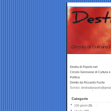
Destra di Popolo.net
Circolo Genovese di Cultura e
Politica
Diretto da Riccardo Fucile
Scrivici: destradipopolo@gma
Categorie
100 giorni
(5)