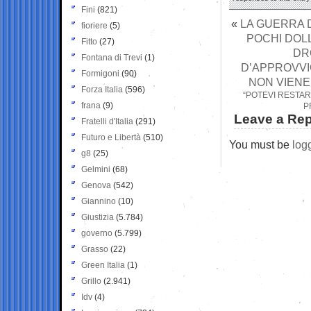
Fini
(821)
«
LA GUERRA 
fioriere
(5)
POCHI DOLL
Fitto
(27)
DR
Fontana di Trevi
(1)
D’APPROVVI
Formigoni
(90)
NON VIENE 
Forza Italia
(596)
“POTEVI RESTAR
frana
(9)
P
Leave a Rep
Fratelli d'Italia
(291)
Futuro e Libertà
(510)
You must be
log
g8
(25)
Gelmini
(68)
Genova
(542)
Giannino
(10)
Giustizia
(5.784)
governo
(5.799)
Grasso
(22)
Green Italia
(1)
Grillo
(2.941)
Idv
(4)