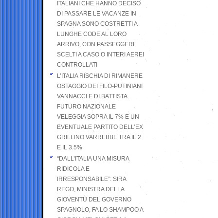
ITALIANI CHE HANNO DECISO
DI PASSARE LE VACANZE IN
SPAGNA SONO COSTRETTI A
LUNGHE CODE AL LORO
ARRIVO, CON PASSEGGERI
SCELTI A CASO O INTERI AEREI
CONTROLLATI
L’ITALIA RISCHIA DI RIMANERE
OSTAGGIO DEI FILO-PUTINIANI
VANNACCI E DI BATTISTA.
FUTURO NAZIONALE
VELEGGIA SOPRA IL 7% E UN
EVENTUALE PARTITO DELL’EX
GRILLINO VARREBBE TRA IL 2
E IL 3.5%
“DALL’ITALIA UNA MISURA
RIDICOLA E
IRRESPONSABILE”: SIRA
REGO, MINISTRA DELLA
GIOVENTÙ DEL GOVERNO
SPAGNOLO, FA LO SHAMPOO A