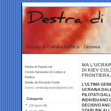
MA L’UCRAI
Destra di Popolo.net
DI KIEV COL
Circolo Genovese di Cultura e
FRONTIERA,
Politica
Diretto da Riccardo Fucile
L’ULTIMA GENE
Scrivici: destradipopolo@gmail.com
UCRAINA DALL
PILOTATI DALL
Categorie
INDIVIDUANO D
DECISIVO AN
100 giorni
(5)
STARLINK ALL