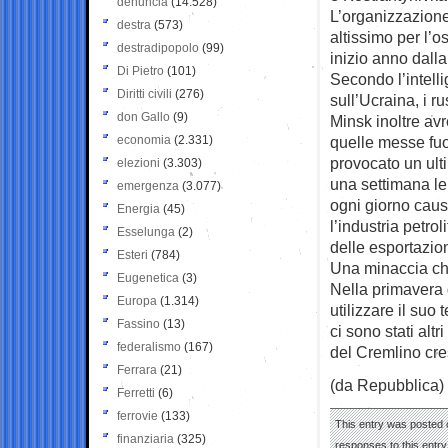
denuncia
(14.528)
L’organizzazione
destra
(573)
altissimo per l’o
destradipopolo
(99)
inizio anno dal
Di Pietro
(101)
Secondo l’intell
Diritti civili
(276)
sull’Ucraina, i r
don Gallo
(9)
Minsk inoltre av
economia
(2.331)
quelle messe fuo
provocato un ul
elezioni
(3.303)
una settimana le
emergenza
(3.077)
ogni giorno causa
Energia
(45)
l’industria petrol
Esselunga
(2)
delle esportazio
Esteri
(784)
Una minaccia ch
Eugenetica
(3)
Nella primavera 
Europa
(1.314)
utilizzare il suo 
Fassino
(13)
ci sono stati altr
federalismo
(167)
del Cremlino cre
Ferrara
(21)
(da Repubblica)
Ferretti
(6)
ferrovie
(133)
This entry was posted o
finanziaria
(325)
responses to this entr