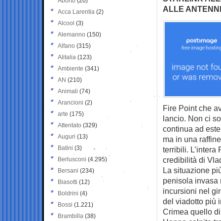
Aborto
(20)
ALLE ANTENNE
Acca Larentia
(2)
Alcool
(3)
Alemanno
(150)
Alfano
(315)
Alitalia
(123)
Ambiente
(341)
AN
(210)
Animali
(74)
Arancioni
(2)
Fire Point che a
arte
(175)
lancio. Non ci so
Attentato
(329)
continua ad este
Auguri
(13)
ma in una raffine
Batini
(3)
terribili. L’inter
credibilità di Vla
Berlusconi
(4.295)
La situazione pi
Bersani
(234)
penisola invasa n
Biasotti
(12)
incursioni nel gi
Boldrini
(4)
del viadotto più 
Bossi
(1.221)
Crimea quello di
Brambilla
(38)