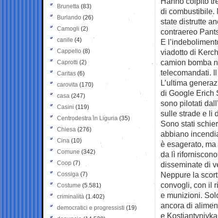
Hanno colpito tre
Brunetta
(83)
di combustibile
Burlando
(26)
state distrutte a
Camogli
(2)
contraereo Pants
canile
(4)
E l’indeboliment
Cappello
(8)
viadotto di Kerc
camion bomba nel
Caprotti
(2)
telecomandati. I
Caritas
(6)
L’ultima generazi
carovita
(170)
di Google Erich 
casa
(247)
sono pilotati dal
Casini
(119)
sulle strade e li 
Centrodestra in Liguria
(35)
Sono stati schier
Chiesa
(276)
abbiano incendia
Cina
(10)
è esagerato, ma 
Comune
(342)
da lì rifornisco
Coop
(7)
disseminate di ve
Neppure la scorta
Cossiga
(7)
convogli, con il 
Costume
(5.581)
e munizioni. Sol
criminalità
(1.402)
ancora di aliment
democratici e progressisti
(19)
e Kostiantynivka