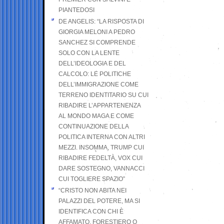
PIANTEDOSI
DE ANGELIS: “LA RISPOSTA DI
GIORGIA MELONI A PEDRO
SANCHEZ SI COMPRENDE
SOLO CON LA LENTE
DELL’IDEOLOGIA E DEL
CALCOLO: LE POLITICHE
DELL’IMMIGRAZIONE COME
TERRENO IDENTITARIO SU CUI
RIBADIRE L’APPARTENENZA
AL MONDO MAGA E COME
CONTINUAZIONE DELLA
POLITICA INTERNA CON ALTRI
MEZZI. INSOMMA, TRUMP CUI
RIBADIRE FEDELTÀ, VOX CUI
DARE SOSTEGNO, VANNACCI
CUI TOGLIERE SPAZIO”
“CRISTO NON ABITA NEI
PALAZZI DEL POTERE, MA SI
IDENTIFICA CON CHI È
AFFAMATO, FORESTIERO O