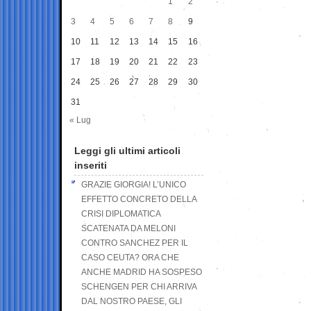
1
2
3
4
5
6
7
8
9
10
11
12
13
14
15
16
17
18
19
20
21
22
23
24
25
26
27
28
29
30
31
« Lug
Leggi gli ultimi articoli
inseriti
GRAZIE GIORGIA! L’UNICO
EFFETTO CONCRETO DELLA
CRISI DIPLOMATICA
SCATENATA DA MELONI
CONTRO SANCHEZ PER IL
CASO CEUTA? ORA CHE
ANCHE MADRID HA SOSPESO
SCHENGEN PER CHI ARRIVA
DAL NOSTRO PAESE, GLI