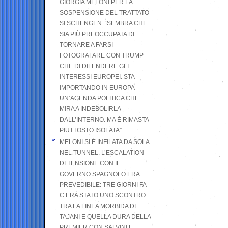
GIORGIA MELONI PER LA
SOSPENSIONE DEL TRATTATO
SI SCHENGEN: “SEMBRA CHE
SIA PIÙ PREOCCUPATA DI
TORNARE A FARSI
FOTOGRAFARE CON TRUMP
CHE DI DIFENDERE GLI
INTERESSI EUROPEI. STA
IMPORTANDO IN EUROPA
UN’AGENDA POLITICA CHE
MIRA A INDEBOLIRLA
DALL’INTERNO. MA È RIMASTA
PIUTTOSTO ISOLATA”
MELONI SI È INFILATA DA SOLA
NEL TUNNEL. L’ESCALATION
DI TENSIONE CON IL
GOVERNO SPAGNOLO ERA
PREVEDIBILE: TRE GIORNI FA
C’ERA STATO UNO SCONTRO
TRA LA LINEA MORBIDA DI
TAJANI E QUELLA DURA DELLA
PREMIER CON SALVINI E