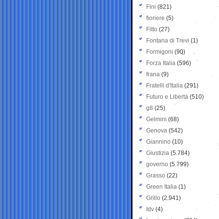
Fini
(821)
fioriere
(5)
Fitto
(27)
Fontana di Trevi
(1)
Formigoni
(90)
Forza Italia
(596)
frana
(9)
Fratelli d'Italia
(291)
Futuro e Libertà
(510)
g8
(25)
Gelmini
(68)
Genova
(542)
Giannino
(10)
Giustizia
(5.784)
governo
(5.799)
Grasso
(22)
Green Italia
(1)
Grillo
(2.941)
Idv
(4)