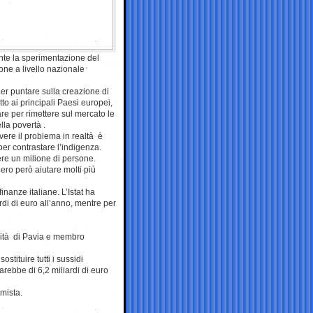
nte la sperimentazione del
one a livello nazionale
ler puntare sulla creazione di
etto ai principali Paesi europei,
re per rimettere sul mercato le
lla povertà .
lvere il problema in realtà è
per contrastare l’indigenza.
ere un milione di persone.
ero però aiutare molti più
nanze italiane. L’Istat ha
di di euro all’anno, mentre per
sità di Pavia e membro
tituire tutti i sussidi
 sarebbe di 6,2 miliardi di euro
mista.