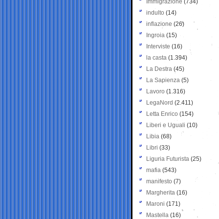
Immigrazione
(734)
indulto
(14)
inflazione
(26)
Ingroia
(15)
Interviste
(16)
la casta
(1.394)
La Destra
(45)
La Sapienza
(5)
Lavoro
(1.316)
LegaNord
(2.411)
Letta Enrico
(154)
Liberi e Uguali
(10)
Libia
(68)
Libri
(33)
Liguria Futurista
(25)
mafia
(543)
manifesto
(7)
Margherita
(16)
Maroni
(171)
Mastella
(16)