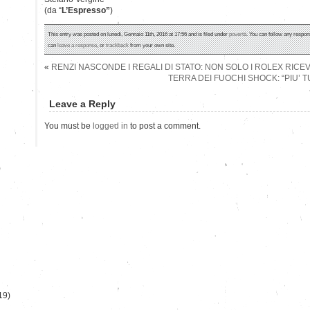
(da “
L’Espresso”
)
This entry was posted on lunedì, Gennaio 11th, 2016 at 17:56 and is filed under
povertà
. You can follow any respon
can
leave a response
, or
trackback
from your own site.
«
RENZI NASCONDE I REGALI DI STATO: NON SOLO I ROLEX RICEV
TERRA DEI FUOCHI SHOCK: “PIU’ T
Leave a Reply
You must be
logged in
to post a comment.
)
19)