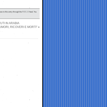
ses to this entry through the
RSS 2.0
feed. You
UTI IN ARABIA
UMORI, RICOVERI E MORTI”
»