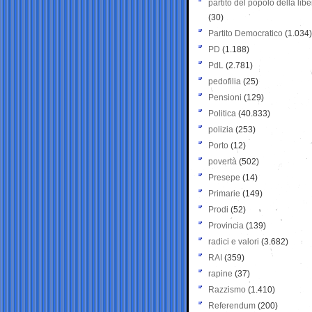
partito del popolo della libe
(30)
Partito Democratico
(1.034)
PD
(1.188)
PdL
(2.781)
pedofilia
(25)
Pensioni
(129)
Politica
(40.833)
polizia
(253)
Porto
(12)
povertà
(502)
Presepe
(14)
Primarie
(149)
Prodi
(52)
Provincia
(139)
radici e valori
(3.682)
RAI
(359)
rapine
(37)
Razzismo
(1.410)
Referendum
(200)