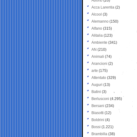
Aborto
(20)
Acca Larentia
(2)
Alcool
(3)
Alemanno
(150)
Alfano
(315)
Alitalia
(123)
Ambiente
(341)
AN
(210)
Animali
(74)
Arancioni
(2)
arte
(175)
Attentato
(329)
Auguri
(13)
Batini
(3)
Berlusconi
(4.295)
Bersani
(234)
Biasotti
(12)
Boldrini
(4)
Bossi
(1.221)
Brambilla
(38)