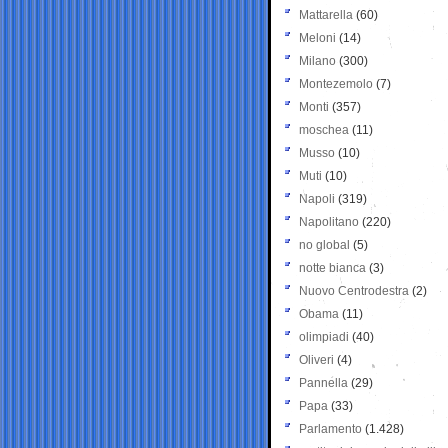
Mattarella
(60)
Meloni
(14)
Milano
(300)
Montezemolo
(7)
Monti
(357)
moschea
(11)
Musso
(10)
Muti
(10)
Napoli
(319)
Napolitano
(220)
no global
(5)
notte bianca
(3)
Nuovo Centrodestra
(2)
Obama
(11)
olimpiadi
(40)
Oliveri
(4)
Pannella
(29)
Papa
(33)
Parlamento
(1.428)