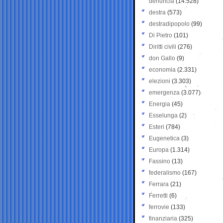
denuncia
(14.528)
destra
(573)
destradipopolo
(99)
Di Pietro
(101)
Diritti civili
(276)
don Gallo
(9)
economia
(2.331)
elezioni
(3.303)
emergenza
(3.077)
Energia
(45)
Esselunga
(2)
Esteri
(784)
Eugenetica
(3)
Europa
(1.314)
Fassino
(13)
federalismo
(167)
Ferrara
(21)
Ferretti
(6)
ferrovie
(133)
finanziaria
(325)