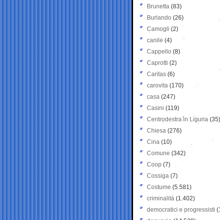
Brunetta
(83)
Burlando
(26)
Camogli
(2)
canile
(4)
Cappello
(8)
Caprotti
(2)
Caritas
(6)
carovita
(170)
casa
(247)
Casini
(119)
Centrodestra in Liguria
(35
Chiesa
(276)
Cina
(10)
Comune
(342)
Coop
(7)
Cossiga
(7)
Costume
(5.581)
criminalità
(1.402)
democratici e progressisti
(