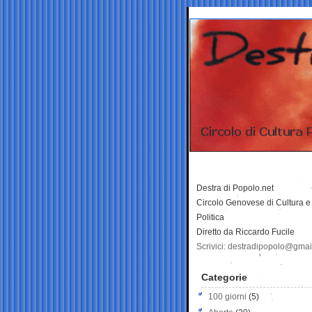
Destra di Popolo.net
Circolo Genovese di Cultura e
Politica
Diretto da Riccardo Fucile
Scrivici: destradipopolo@gma
Categorie
100 giorni
(5)