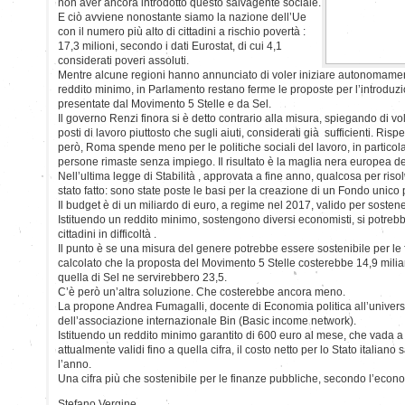
non aver ancora introdotto questo salvagente sociale.
E ciò avviene nonostante siamo la nazione dell’Ue
con il numero più alto di cittadini a rischio povertà :
17,3 milioni, secondo i dati Eurostat, di cui 4,1
considerati poveri assoluti.
Mentre alcune regioni hanno annunciato di voler iniziare autonomame
reddito minimo, in Parlamento restano ferme le proposte per l’introduzi
presentate dal Movimento 5 Stelle e da Sel.
Il governo Renzi finora si è detto contrario alla misura, spiegando di vo
posti di lavoro piuttosto che sugli aiuti, considerati già sufficienti. Risp
però, Roma spende meno per le politiche sociali del lavoro, in particola
persone rimaste senza impiego. Il risultato è la maglia nera europea de
Nell’ultima legge di Stabilità , approvata a fine anno, qualcosa per riso
stato fatto: sono state poste le basi per la creazione di un Fondo unico 
Il budget è di un miliardo di euro, a regime nel 2017, valido per sosten
Istituendo un reddito minimo, sostengono diversi economisti, si potrebb
cittadini in difficoltà .
Il punto è se una misura del genere potrebbe essere sostenibile per le fi
calcolato che la proposta del Movimento 5 Stelle costerebbe 14,9 miliar
quella di Sel ne servirebbero 23,5.
C’è però un’altra soluzione. Che costerebbe ancora meno.
La propone Andrea Fumagalli, docente di Economia politica all’univer
dell’associazione internazionale Bin (Basic income network).
Istituendo un reddito minimo garantito di 600 euro al mese, che vada a sos
attualmente validi fino a quella cifra, il costo netto per lo Stato italiano
l’anno.
Una cifra più che sostenibile per le finanze pubbliche, secondo l’econo
Stefano Vergine