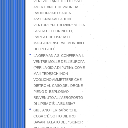
VENEZUELANO .IL COLOSSO
AMERICANO CHEVRON HA
RADDOPPIATO L’AREA
ASSEGNATA ALLA JOINT
VENTURE “PETROPIAR” NELLA
FASCIA DELL’ORINOCO,
L’AREA CHE OSPITA LE
MAGGIORI RISERVE MONDIALI
DI GREGGIO
LA GERMANIA SI CONFERMA IL
VENTRE MOLLE DELL’EUROPA
(PER LA GIOIA DI PUTIN). COME
MAI I TEDESCHI NON
VOGLIONO AMMETTERE CHE
DIETRO AL CASO DEL DRONE
PIENO DI ESPLOSIVO
RINVENUTO ALL’AEROPORTO
DI LIPSIA C’È LA RUSSIA?
GIULIANO FERRARA: ’CHE
COSA C’È SOTTO DIETRO
DAVANTI A LATO DEL “SIGNOR