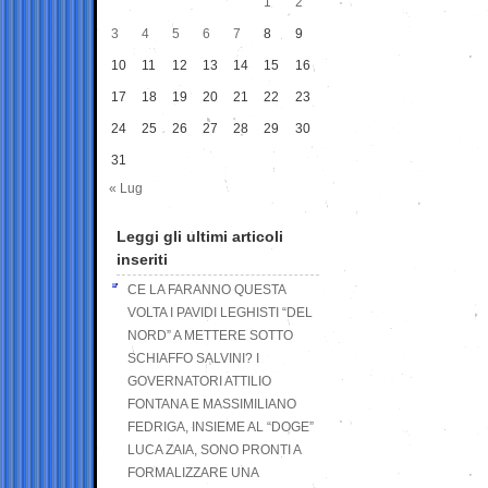
1
2
3
4
5
6
7
8
9
10
11
12
13
14
15
16
17
18
19
20
21
22
23
24
25
26
27
28
29
30
31
« Lug
Leggi gli ultimi articoli
inseriti
CE LA FARANNO QUESTA
VOLTA I PAVIDI LEGHISTI “DEL
NORD” A METTERE SOTTO
SCHIAFFO SALVINI? I
GOVERNATORI ATTILIO
FONTANA E MASSIMILIANO
FEDRIGA, INSIEME AL “DOGE”
LUCA ZAIA, SONO PRONTI A
FORMALIZZARE UNA