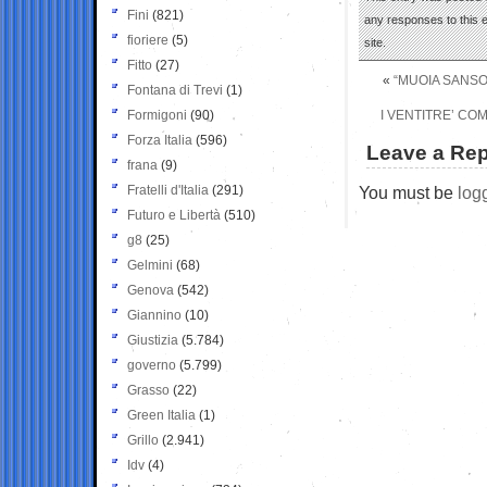
Fini
(821)
any responses to this 
fioriere
(5)
site.
Fitto
(27)
«
“MUOIA SANSON
Fontana di Trevi
(1)
Formigoni
(90)
I VENTITRE’ CO
Forza Italia
(596)
Leave a Rep
frana
(9)
Fratelli d'Italia
(291)
You must be
log
Futuro e Libertà
(510)
g8
(25)
Gelmini
(68)
Genova
(542)
Giannino
(10)
Giustizia
(5.784)
governo
(5.799)
Grasso
(22)
Green Italia
(1)
Grillo
(2.941)
Idv
(4)