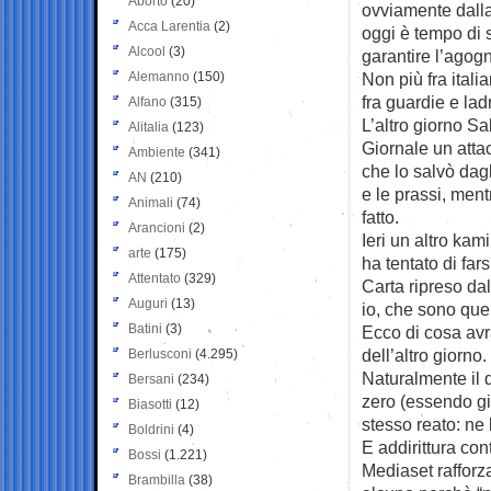
Aborto
(20)
ovviamente dall
Acca Larentia
(2)
oggi è tempo di s
Alcool
(3)
garantire l’agogn
Alemanno
(150)
Non più fra ital
fra guardie e ladr
Alfano
(315)
L’altro giorno Sal
Alitalia
(123)
Giornale un atta
Ambiente
(341)
che lo salvò dagl
AN
(210)
e le prassi, men
Animali
(74)
fatto.
Arancioni
(2)
Ieri un altro kam
arte
(175)
ha tentato di far
Attentato
(329)
Carta ripreso da
Auguri
(13)
io, che sono quel
Batini
(3)
Ecco di cosa avr
dell’altro giorno.
Berlusconi
(4.295)
Naturalmente il d
Bersani
(234)
zero (essendo gi
Biasotti
(12)
stesso reato: ne 
Boldrini
(4)
E addirittura co
Bossi
(1.221)
Mediaset rafforz
Brambilla
(38)