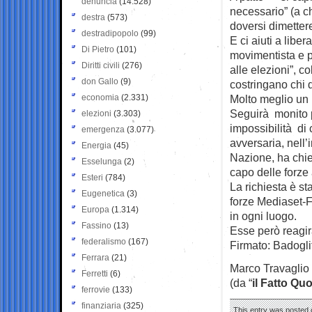
denuncia
(14.528)
necessario” (a ch
destra
(573)
doversi dimettere
destradipopolo
(99)
E ci aiuti a libe
Di Pietro
(101)
movimentista e p
Diritti civili
(276)
alle elezioni”, c
don Gallo
(9)
costringano chi d
economia
(2.331)
Molto meglio un b
Seguirà monito p
elezioni
(3.303)
impossibilità di 
emergenza
(3.077)
avversaria, nell’i
Energia
(45)
Nazione, ha chie
Esselunga
(2)
capo delle forze 
Esteri
(784)
La richiesta è st
Eugenetica
(3)
forze Mediaset-Fi
Europa
(1.314)
in ogni luogo.
Fassino
(13)
Esse però reagir
federalismo
(167)
Firmato: Badogli
Ferrara
(21)
Marco Travaglio
Ferretti
(6)
(da “
il Fatto Qu
ferrovie
(133)
finanziaria
(325)
This entry was posted 