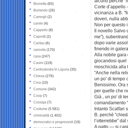
alcuno perchè “n
Brunetta
(83)
Corte d’appello 
Burlando
(26)
vicinanza a B. “f
Camogli
(2)
doveri, nulla abb
canile
(4)
Non per questo i
Cappello
(8)
Il novello Salvo 
me”), subentrand
Caprotti
(2)
dopo varie assol
Caritas
(6)
finendo in galera
carovita
(170)
Alla nobile gara
casa
(247)
giocandosi quel 
Casini
(119)
moschicida alla t
Centrodestra in Liguria
(35)
“Anche nella rel
Chiesa
(276)
un po’ di tempo 
Cina
(10)
Benissimo. Ora s
Comune
(342)
per quelle che no
Coop
(7)
Già , un po’ di t
comandamento “N
Cossiga
(7)
Intanto Scalfari s
Costume
(5.581)
B. perchè “chied
criminalità
(1.402)
l’otterrebbe” dal
democratici e progressisti
(19)
A patto — si cap