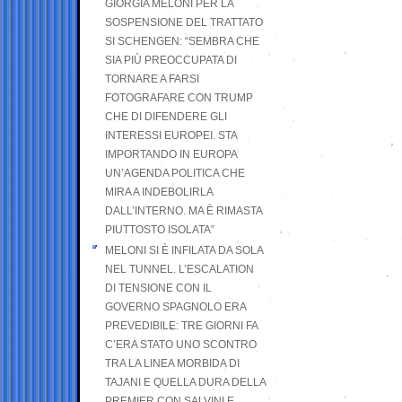
GIORGIA MELONI PER LA
SOSPENSIONE DEL TRATTATO
SI SCHENGEN: “SEMBRA CHE
SIA PIÙ PREOCCUPATA DI
TORNARE A FARSI
FOTOGRAFARE CON TRUMP
CHE DI DIFENDERE GLI
INTERESSI EUROPEI. STA
IMPORTANDO IN EUROPA
UN’AGENDA POLITICA CHE
MIRA A INDEBOLIRLA
DALL’INTERNO. MA È RIMASTA
PIUTTOSTO ISOLATA”
MELONI SI È INFILATA DA SOLA
NEL TUNNEL. L’ESCALATION
DI TENSIONE CON IL
GOVERNO SPAGNOLO ERA
PREVEDIBILE: TRE GIORNI FA
C’ERA STATO UNO SCONTRO
TRA LA LINEA MORBIDA DI
TAJANI E QUELLA DURA DELLA
PREMIER CON SALVINI E