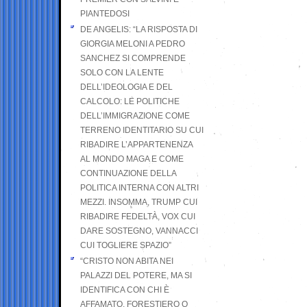
PIANTEDOSI
DE ANGELIS: “LA RISPOSTA DI
GIORGIA MELONI A PEDRO
SANCHEZ SI COMPRENDE
SOLO CON LA LENTE
DELL’IDEOLOGIA E DEL
CALCOLO: LE POLITICHE
DELL’IMMIGRAZIONE COME
TERRENO IDENTITARIO SU CUI
RIBADIRE L’APPARTENENZA
AL MONDO MAGA E COME
CONTINUAZIONE DELLA
POLITICA INTERNA CON ALTRI
MEZZI. INSOMMA, TRUMP CUI
RIBADIRE FEDELTÀ, VOX CUI
DARE SOSTEGNO, VANNACCI
CUI TOGLIERE SPAZIO”
“CRISTO NON ABITA NEI
PALAZZI DEL POTERE, MA SI
IDENTIFICA CON CHI È
AFFAMATO, FORESTIERO O