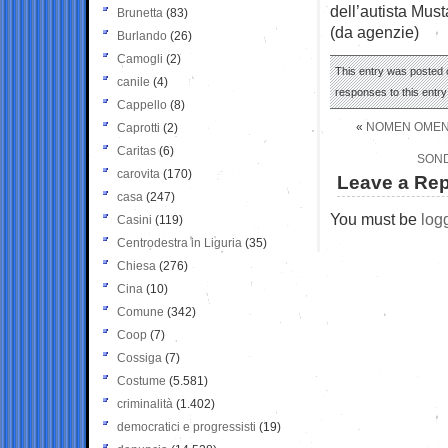
dell’autista Mus
Brunetta
(83)
(da agenzie)
Burlando
(26)
Camogli
(2)
This entry was posted 
canile
(4)
responses to this entr
Cappello
(8)
«
NOMEN OMEN:
Caprotti
(2)
Caritas
(6)
SOND
carovita
(170)
Leave a Rep
casa
(247)
You must be
log
Casini
(119)
Centrodestra in Liguria
(35)
Chiesa
(276)
Cina
(10)
Comune
(342)
Coop
(7)
Cossiga
(7)
Costume
(5.581)
criminalità
(1.402)
democratici e progressisti
(19)