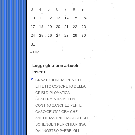
1
2
3
4
5
6
7
8
9
10
11
12
13
14
15
16
17
18
19
20
21
22
23
24
25
26
27
28
29
30
31
« Lug
Leggi gli ultimi articoli
inseriti
GRAZIE GIORGIA! L’UNICO
EFFETTO CONCRETO DELLA
CRISI DIPLOMATICA
SCATENATA DA MELONI
CONTRO SANCHEZ PER IL
CASO CEUTA? ORA CHE
ANCHE MADRID HA SOSPESO
SCHENGEN PER CHI ARRIVA
DAL NOSTRO PAESE, GLI