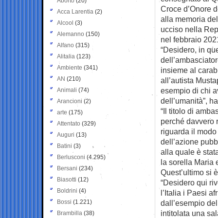
Aborto
(20)
Croce d’Onore del
Acca Larentia
(2)
alla memoria del
Alcool
(3)
ucciso nella Re
Alemanno
(150)
nel febbraio 202
Alfano
(315)
“Desidero, in qu
Alitalia
(123)
dell’ambasciator
Ambiente
(341)
insieme al carabi
AN
(210)
all’autista Mus
esempio di chi a
Animali
(74)
dell’umanità”, ha
Arancioni
(2)
“Il titolo di amb
arte
(175)
perché davvero r
Attentato
(329)
riguarda il modo i
Auguri
(13)
dell’azione pubbl
Batini
(3)
alla quale è sta
Berlusconi
(4.295)
la sorella Maria e
Bersani
(234)
Quest’ultimo si è
Biasotti
(12)
“Desidero qui riv
Boldrini
(4)
l’Italia i Paesi a
Bossi
(1.221)
dall’esempio del
intitolata una sa
Brambilla
(38)