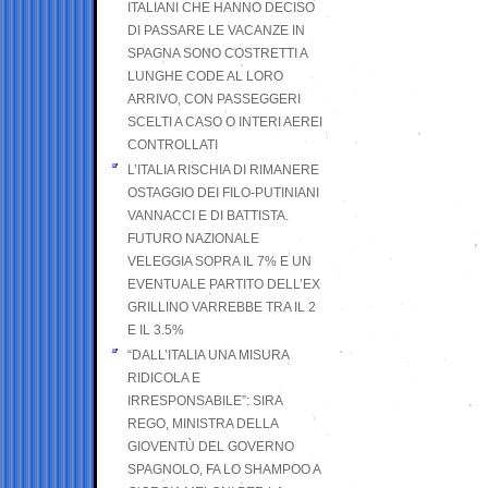
ITALIANI CHE HANNO DECISO
DI PASSARE LE VACANZE IN
SPAGNA SONO COSTRETTI A
LUNGHE CODE AL LORO
ARRIVO, CON PASSEGGERI
SCELTI A CASO O INTERI AEREI
CONTROLLATI
L’ITALIA RISCHIA DI RIMANERE
OSTAGGIO DEI FILO-PUTINIANI
VANNACCI E DI BATTISTA.
FUTURO NAZIONALE
VELEGGIA SOPRA IL 7% E UN
EVENTUALE PARTITO DELL’EX
GRILLINO VARREBBE TRA IL 2
E IL 3.5%
“DALL’ITALIA UNA MISURA
RIDICOLA E
IRRESPONSABILE”: SIRA
REGO, MINISTRA DELLA
GIOVENTÙ DEL GOVERNO
SPAGNOLO, FA LO SHAMPOO A