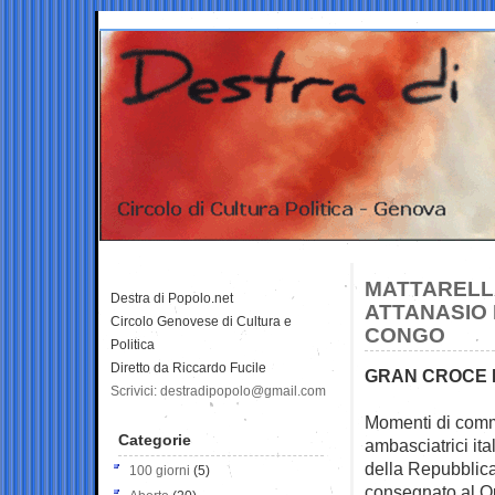
MATTARELLA
Destra di Popolo.net
ATTANASIO 
Circolo Genovese di Cultura e
CONGO
Politica
Diretto da Riccardo Fucile
GRAN CROCE 
Scrivici: destradipopolo@gmail.com
Momenti di commo
Categorie
ambasciatrici ita
della Repubblica
100 giorni
(5)
consegnato al Qu