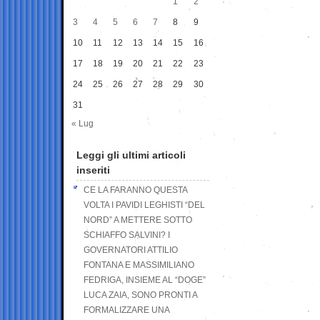
1
2
3
4
5
6
7
8
9
10
11
12
13
14
15
16
17
18
19
20
21
22
23
24
25
26
27
28
29
30
31
« Lug
Leggi gli ultimi articoli
inseriti
CE LA FARANNO QUESTA
VOLTA I PAVIDI LEGHISTI “DEL
NORD” A METTERE SOTTO
SCHIAFFO SALVINI? I
GOVERNATORI ATTILIO
FONTANA E MASSIMILIANO
FEDRIGA, INSIEME AL “DOGE”
LUCA ZAIA, SONO PRONTI A
FORMALIZZARE UNA