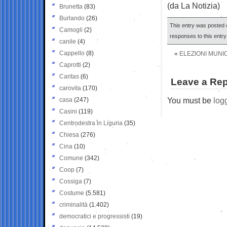
(da La Notizia)
Brunetta
(83)
Burlando
(26)
This entry was posted 
Camogli
(2)
responses to this entr
canile
(4)
Cappello
(8)
«
ELEZIONI MUNIC
Caprotti
(2)
Caritas
(6)
Leave a Rep
carovita
(170)
You must be
log
casa
(247)
Casini
(119)
Centrodestra in Liguria
(35)
Chiesa
(276)
Cina
(10)
Comune
(342)
Coop
(7)
Cossiga
(7)
Costume
(5.581)
criminalità
(1.402)
democratici e progressisti
(19)