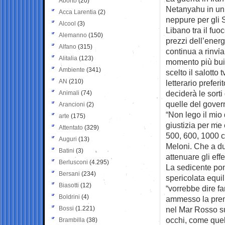
Aborto
(20)
Netanyahu in un 
Acca Larentia
(2)
neppure per gli S
Alcool
(3)
Libano tra il fuo
Alemanno
(150)
prezzi dell’energ
Alfano
(315)
continua a rinviar
Alitalia
(123)
momento più buio
Ambiente
(341)
scelto il salotto
AN
(210)
letterario prefer
deciderà le sort
Animali
(74)
quelle del gover
Arancioni
(2)
“Non lego il mio 
arte
(175)
giustizia per me
Attentato
(329)
500, 600, 1000 c
Auguri
(13)
Meloni. Che a du
Batini
(3)
attenuare gli eff
Berlusconi
(4.295)
La sedicente pon
Bersani
(234)
spericolata equi
Biasotti
(12)
“vorrebbe dire fa
Boldrini
(4)
ammesso la prem
Bossi
(1.221)
nel Mar Rosso su 
occhi, come quel
Brambilla
(38)