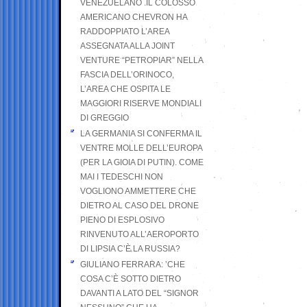
VENEZUELANO .IL COLOSSO
AMERICANO CHEVRON HA
RADDOPPIATO L’AREA
ASSEGNATA ALLA JOINT
VENTURE “PETROPIAR” NELLA
FASCIA DELL’ORINOCO,
L’AREA CHE OSPITA LE
MAGGIORI RISERVE MONDIALI
DI GREGGIO
LA GERMANIA SI CONFERMA IL
VENTRE MOLLE DELL’EUROPA
(PER LA GIOIA DI PUTIN). COME
MAI I TEDESCHI NON
VOGLIONO AMMETTERE CHE
DIETRO AL CASO DEL DRONE
PIENO DI ESPLOSIVO
RINVENUTO ALL’AEROPORTO
DI LIPSIA C’È LA RUSSIA?
GIULIANO FERRARA: ’CHE
COSA C’È SOTTO DIETRO
DAVANTI A LATO DEL “SIGNOR