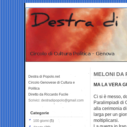
MELONI DA 
Destra di Popolo.net
Circolo Genovese di Cultura e
MA LA VERA G
Politica
Diretto da Riccardo Fucile
Ci si è messo, do
Scrivici: destradipopolo@gmail.com
Paralimpiadi di 
alla cerimonia di
Categorie
larga per un gio
moltiplicarsi.
100 giorni
(5)
La guerra in Ira