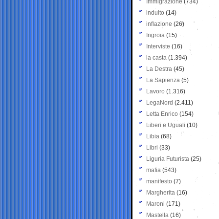
Immigrazione
(734)
indulto
(14)
inflazione
(26)
Ingroia
(15)
Interviste
(16)
la casta
(1.394)
La Destra
(45)
La Sapienza
(5)
Lavoro
(1.316)
LegaNord
(2.411)
Letta Enrico
(154)
Liberi e Uguali
(10)
Libia
(68)
Libri
(33)
Liguria Futurista
(25)
mafia
(543)
manifesto
(7)
Margherita
(16)
Maroni
(171)
Mastella
(16)