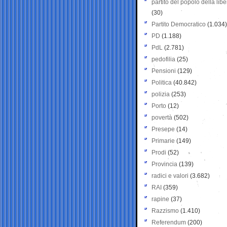
partito del popolo della libe
(30)
Partito Democratico
(1.034)
PD
(1.188)
PdL
(2.781)
pedofilia
(25)
Pensioni
(129)
Politica
(40.842)
polizia
(253)
Porto
(12)
povertà
(502)
Presepe
(14)
Primarie
(149)
Prodi
(52)
Provincia
(139)
radici e valori
(3.682)
RAI
(359)
rapine
(37)
Razzismo
(1.410)
Referendum
(200)