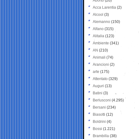
Aborto
(20)
Acca Larentia
(2)
Alcool
(3)
Alemanno
(150)
Alfano
(315)
Alitalia
(123)
Ambiente
(341)
AN
(210)
Animali
(74)
Arancioni
(2)
arte
(175)
Attentato
(329)
Auguri
(13)
Batini
(3)
Berlusconi
(4.295)
Bersani
(234)
Biasotti
(12)
Boldrini
(4)
Bossi
(1.221)
Brambilla
(38)