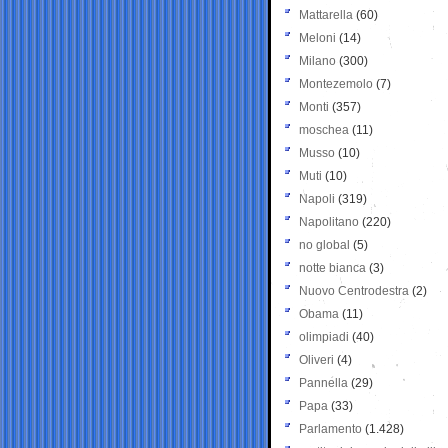
Mattarella
(60)
Meloni
(14)
Milano
(300)
Montezemolo
(7)
Monti
(357)
moschea
(11)
Musso
(10)
Muti
(10)
Napoli
(319)
Napolitano
(220)
no global
(5)
notte bianca
(3)
Nuovo Centrodestra
(2)
Obama
(11)
olimpiadi
(40)
Oliveri
(4)
Pannella
(29)
Papa
(33)
Parlamento
(1.428)