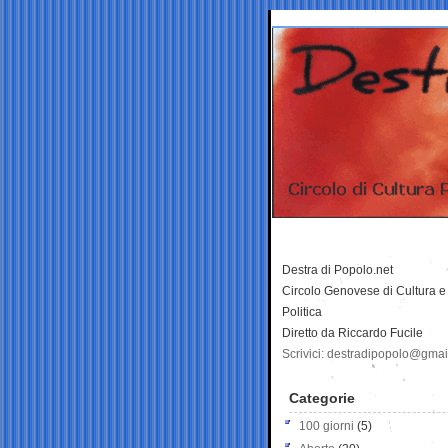
Destra di Popolo.net
Circolo Genovese di Cultura e
Politica
Diretto da Riccardo Fucile
Scrivici: destradipopolo@gma
Categorie
100 giorni
(5)