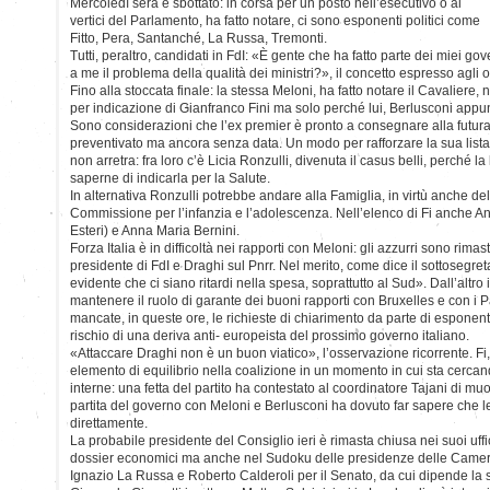
Mercoledì sera è sbottato: in corsa per un posto nell’esecutivo o ai
vertici del Parlamento, ha fatto notare, ci sono esponenti politici come
Fitto, Pera, Santanché, La Russa, Tremonti.
Tutti, peraltro, candidati in FdI: «È gente che ha fatto parte dei miei go
a me il problema della qualità dei ministri?», il concetto espresso agli o
Fino alla stoccata finale: la stessa Meloni, ha fatto notare il Cavaliere,
per indicazione di Gianfranco Fini ma solo perché lui, Berlusconi appunt
Sono considerazioni che l’ex premier è pronto a consegnare alla futura 
preventivato ma ancora senza data. Un modo per rafforzare la sua lista di
non arretra: fra loro c’è Licia Ronzulli, divenuta il casus belli, perché l
saperne di indicarla per la Salute.
In alternativa Ronzulli potrebbe andare alla Famiglia, in virtù anche del
Commissione per l’infanzia e l’adolescenza. Nell’elenco di Fi anche Ant
Esteri) e Anna Maria Bernini.
Forza Italia è in difficoltà nei rapporti con Meloni: gli azzurri sono rimast
presidente di FdI e Draghi sul Pnrr. Nel merito, come dice il sottosegre
evidente che ci siano ritardi nella spesa, soprattutto al Sud». Dall’altro 
mantenere il ruolo di garante dei buoni rapporti con Bruxelles e con i
mancate, in queste ore, le richieste di chiarimento da parte di esponent
rischio di una deriva anti- europeista del prossimo governo italiano.
«Attaccare Draghi non è un buon viatico», l’osservazione ricorrente. Fi
elemento di equilibrio nella coalizione in un momento in cui sta cercan
interne: una fetta del partito ha contestato al coordinatore Tajani di mu
partita del governo con Meloni e Berlusconi ha dovuto far sapere che le t
direttamente.
La probabile presidente del Consiglio ieri è rimasta chiusa nei suoi uff
dossier economici ma anche nel Sudoku delle presidenze delle Camere:
Ignazio La Russa e Roberto Calderoli per il Senato, da cui dipende la 