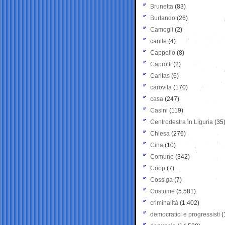
Brunetta
(83)
Burlando
(26)
Camogli
(2)
canile
(4)
Cappello
(8)
Caprotti
(2)
Caritas
(6)
carovita
(170)
casa
(247)
Casini
(119)
Centrodestra in Liguria
(35
Chiesa
(276)
Cina
(10)
Comune
(342)
Coop
(7)
Cossiga
(7)
Costume
(5.581)
criminalità
(1.402)
democratici e progressisti
(