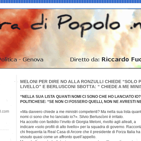
MELONI PER DIRE NO ALLA RONZULLI CHIEDE “SOLO P
LIVELLO” E BERLUSCONI SBOTTA: “ CHIEDE A ME MIN
“NELLA SUA LISTA QUANTI NOMI CI SONO CHE HO LANCIATO IO
POLITICHESE: “SE NON CI FOSSERO QUELLI, NON NE AVRESTI 
il.com
«Ma davvero chiede a me ministri competenti? Ma nella sua lista quant
nomi ci sono che ho lanciato io?». Silvio Berlusconi è irritato.
Ha accolto con fastidio l’invito di Giorgia Meloni, rivolto agli alleati, a
indicare «solo profili di alto livello» per la squadra di governo. Raccont
chi frequenta la Real Casa di Arcore che il presidente di Forza Italia ha
vissuto quasi come un affronto quell’appello.