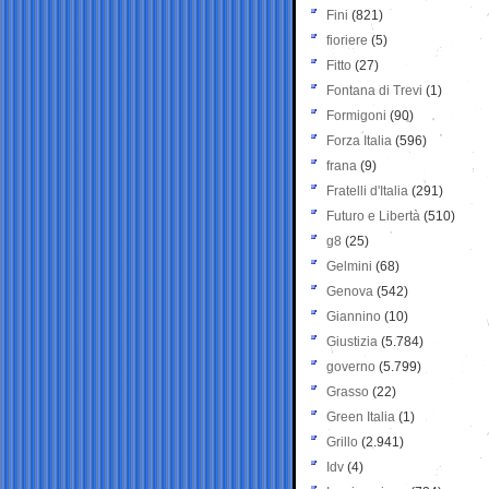
Fini
(821)
fioriere
(5)
Fitto
(27)
Fontana di Trevi
(1)
Formigoni
(90)
Forza Italia
(596)
frana
(9)
Fratelli d'Italia
(291)
Futuro e Libertà
(510)
g8
(25)
Gelmini
(68)
Genova
(542)
Giannino
(10)
Giustizia
(5.784)
governo
(5.799)
Grasso
(22)
Green Italia
(1)
Grillo
(2.941)
Idv
(4)