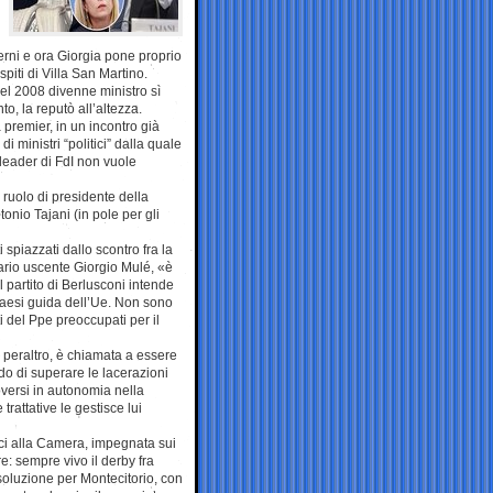
verni e ora Giorgia pone proprio
spiti di Villa San Martino.
 nel 2008 divenne ministro sì
o, la reputò all’altezza.
premier, in un incontro già
 ministri “politici” dalla quale
a leader di FdI non vuole
 ruolo di presidente della
onio Tajani (in pole per gli
i spiazzati dallo scontro fra la
tario uscente Giorgio Mulé, «è
il partito di Berlusconi intende
 Paesi guida dell’Ue. Non sono
i del Ppe preoccupati per il
, peraltro, è chiamata a essere
do di superare le lacerazioni
oversi in autonomia nella
rattative le gestisce lui
ici alla Camera, impegnata sui
 sempre vivo il derby fra
soluzione per Montecitorio, con