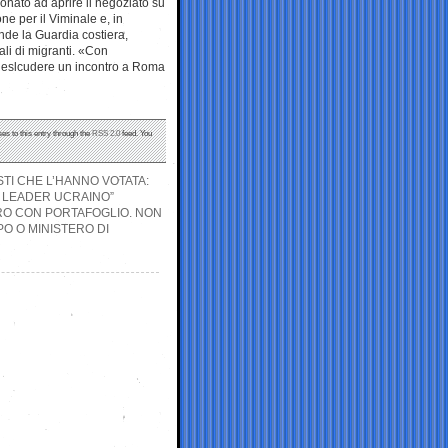
ionato ad aprire il negoziato su
one per il Viminale e, in
ende la Guardia costiera,
ali di migranti. «Con
a eslcudere un incontro a Roma
es to this entry through the
RSS 2.0
feed. You
STI CHE L’HANNO VOTATA:
EL LEADER UCRAINO”
TERO CON PORTAFOGLIO. NON
O O MINISTERO DI