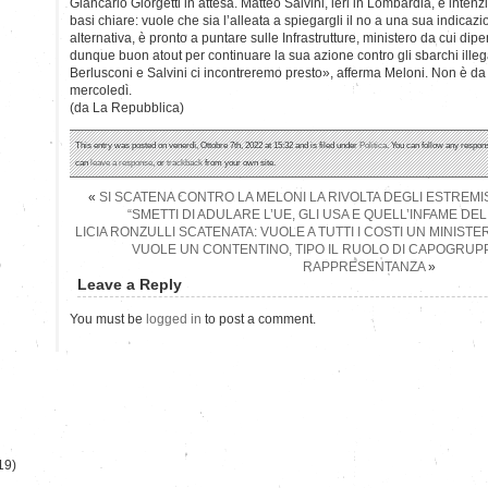
Giancarlo Giorgetti in attesa. Matteo Salvini, ieri in Lombardia, è intenz
basi chiare: vuole che sia l’alleata a spiegargli il no a una sua indicazi
alternativa, è pronto a puntare sulle Infrastrutture, ministero da cui dip
dunque buon atout per continuare la sua azione contro gli sbarchi illeg
Berlusconi e Salvini ci incontreremo presto», afferma Meloni. Non è d
mercoledì.
(da La Repubblica)
This entry was posted on venerdì, Ottobre 7th, 2022 at 15:32 and is filed under
Politica
. You can follow any respons
can
leave a response
, or
trackback
from your own site.
«
SI SCATENA CONTRO LA MELONI LA RIVOLTA DEGLI ESTREMI
“SMETTI DI ADULARE L’UE, GLI USA E QUELL’INFAME D
LICIA RONZULLI SCATENATA: VUOLE A TUTTI I COSTI UN MINIS
VUOLE UN CONTENTINO, TIPO IL RUOLO DI CAPOGRUPP
)
RAPPRESENTANZA
»
Leave a Reply
You must be
logged in
to post a comment.
19)