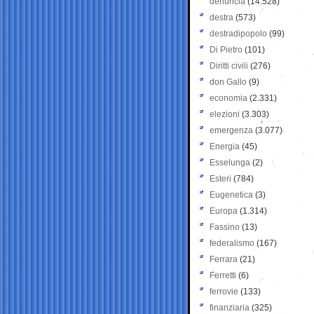
denuncia
(14.528)
destra
(573)
destradipopolo
(99)
Di Pietro
(101)
Diritti civili
(276)
don Gallo
(9)
economia
(2.331)
elezioni
(3.303)
emergenza
(3.077)
Energia
(45)
Esselunga
(2)
Esteri
(784)
Eugenetica
(3)
Europa
(1.314)
Fassino
(13)
federalismo
(167)
Ferrara
(21)
Ferretti
(6)
ferrovie
(133)
finanziaria
(325)