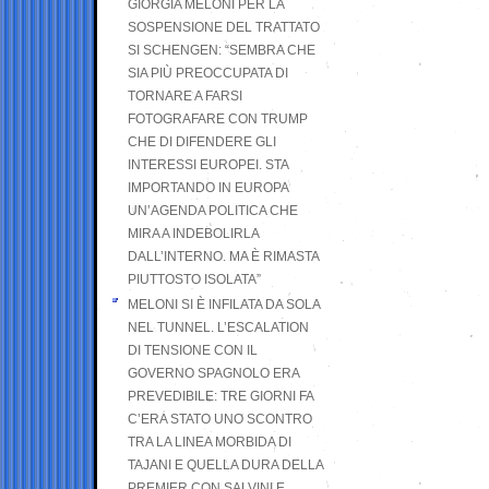
GIORGIA MELONI PER LA
SOSPENSIONE DEL TRATTATO
SI SCHENGEN: “SEMBRA CHE
SIA PIÙ PREOCCUPATA DI
TORNARE A FARSI
FOTOGRAFARE CON TRUMP
CHE DI DIFENDERE GLI
INTERESSI EUROPEI. STA
IMPORTANDO IN EUROPA
UN’AGENDA POLITICA CHE
MIRA A INDEBOLIRLA
DALL’INTERNO. MA È RIMASTA
PIUTTOSTO ISOLATA”
MELONI SI È INFILATA DA SOLA
NEL TUNNEL. L’ESCALATION
DI TENSIONE CON IL
GOVERNO SPAGNOLO ERA
PREVEDIBILE: TRE GIORNI FA
C’ERA STATO UNO SCONTRO
TRA LA LINEA MORBIDA DI
TAJANI E QUELLA DURA DELLA
PREMIER CON SALVINI E