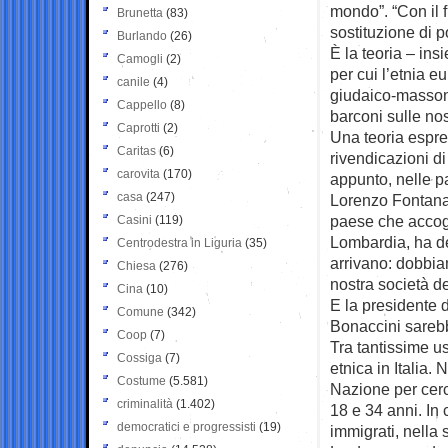
mondo”. “Con il f
Brunetta
(83)
sostituzione di p
Burlando
(26)
È la teoria – ins
Camogli
(2)
per cui l’etnia 
canile
(4)
giudaico-massoni
Cappello
(8)
barconi sulle nos
Caprotti
(2)
Una teoria espres
Caritas
(6)
rivendicazioni d
carovita
(170)
appunto, nelle pa
casa
(247)
Lorenzo Fontana
paese che accogli
Casini
(119)
Lombardia, ha de
Centrodestra in Liguria
(35)
arrivano: dobbiam
Chiesa
(276)
nostra società d
Cina
(10)
E la presidente 
Comune
(342)
Bonaccini sareb
Coop
(7)
Tra tantissime u
Cossiga
(7)
etnica in Italia.
Costume
(5.581)
Nazione per cerca
criminalità
(1.402)
18 e 34 anni. In
democratici e progressisti
(19)
immigrati, nella