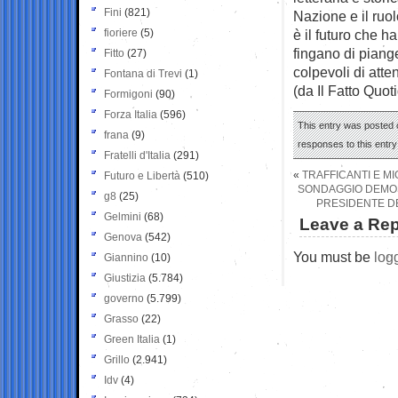
Fini
(821)
Nazione e il ruo
fioriere
(5)
è il futuro che h
fingano di piange
Fitto
(27)
colpevoli di atten
Fontana di Trevi
(1)
(da Il Fatto Quot
Formigoni
(90)
Forza Italia
(596)
This entry was posted o
frana
(9)
responses to this entr
Fratelli d'Italia
(291)
«
TRAFFICANTI E M
Futuro e Libertà
(510)
SONDAGGIO DEMOS 
g8
(25)
PRESIDENTE DE
Gelmini
(68)
Leave a Rep
Genova
(542)
You must be
log
Giannino
(10)
Giustizia
(5.784)
governo
(5.799)
Grasso
(22)
Green Italia
(1)
Grillo
(2.941)
Idv
(4)