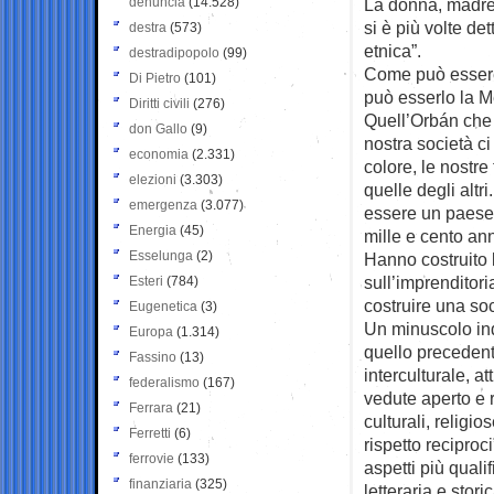
denuncia
(14.528)
La donna, madre,
si è più volte det
destra
(573)
etnica”.
destradipopolo
(99)
Come può essere
Di Pietro
(101)
può esserlo la M
Diritti civili
(276)
Quell’Orbán che
don Gallo
(9)
nostra società ci
economia
(2.331)
colore, le nostre
elezioni
(3.303)
quelle degli alt
emergenza
(3.077)
essere un paese 
Energia
(45)
mille e cento ann
Esselunga
(2)
Hanno costruito l
sull’imprenditori
Esteri
(784)
costruire una so
Eugenetica
(3)
Un minuscolo ind
Europa
(1.314)
quello precedent
Fassino
(13)
interculturale, a
federalismo
(167)
vedute aperto e r
Ferrara
(21)
culturali, religi
Ferretti
(6)
rispetto reciproc
ferrovie
(133)
aspetti più qualif
finanziaria
(325)
letteraria e stori