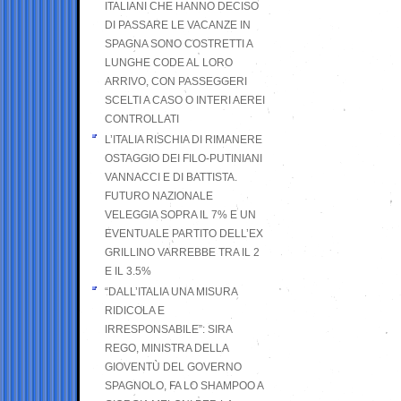
ITALIANI CHE HANNO DECISO
DI PASSARE LE VACANZE IN
SPAGNA SONO COSTRETTI A
LUNGHE CODE AL LORO
ARRIVO, CON PASSEGGERI
SCELTI A CASO O INTERI AEREI
CONTROLLATI
L’ITALIA RISCHIA DI RIMANERE
OSTAGGIO DEI FILO-PUTINIANI
VANNACCI E DI BATTISTA.
FUTURO NAZIONALE
VELEGGIA SOPRA IL 7% E UN
EVENTUALE PARTITO DELL’EX
GRILLINO VARREBBE TRA IL 2
E IL 3.5%
“DALL’ITALIA UNA MISURA
RIDICOLA E
IRRESPONSABILE”: SIRA
REGO, MINISTRA DELLA
GIOVENTÙ DEL GOVERNO
SPAGNOLO, FA LO SHAMPOO A