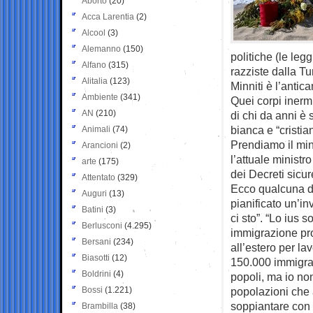
Aborto
(20)
Acca Larentia
(2)
Alcool
(3)
Alemanno
(150)
politiche (le leg
Alfano
(315)
razziste dalla Tu
Alitalia
(123)
Minniti è l’antica
Ambiente
(341)
Quei corpi inermi
AN
(210)
di chi da anni è
bianca e “cristia
Animali
(74)
Prendiamo il mini
Arancioni
(2)
l’attuale ministr
arte
(175)
dei Decreti sicu
Attentato
(329)
Ecco qualcuna del
Auguri
(13)
pianificato un’in
Batini
(3)
ci sto”. “Lo ius s
Berlusconi
(4.295)
immigrazione pro
Bersani
(234)
all’estero per la
Biasotti
(12)
150.000 immigrati
Boldrini
(4)
popoli, ma io non
Bossi
(1.221)
popolazioni che 
soppiantare con d
Brambilla
(38)