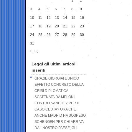
1
2
3
4
5
6
7
8
9
10
11
12
13
14
15
16
17
18
19
20
21
22
23
24
25
26
27
28
29
30
31
« Lug
Leggi gli ultimi articoli
inseriti
GRAZIE GIORGIA! L’UNICO
EFFETTO CONCRETO DELLA
CRISI DIPLOMATICA
SCATENATA DA MELONI
CONTRO SANCHEZ PER IL
CASO CEUTA? ORA CHE
ANCHE MADRID HA SOSPESO
SCHENGEN PER CHI ARRIVA
DAL NOSTRO PAESE, GLI