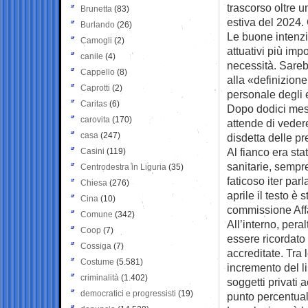
trascorso oltre u
Brunetta
(83)
estiva del 2024. 
Burlando
(26)
Le buone intenzi
Camogli
(2)
attuativi più imp
canile
(4)
necessità. Sareb
Cappello
(8)
alla «definizion
Caprotti
(2)
personale degli 
Caritas
(6)
Dopo dodici mesi
carovita
(170)
attende di veder
casa
(247)
disdetta delle p
Al fianco era st
Casini
(119)
sanitarie, sempre 
Centrodestra in Liguria
(35)
faticoso iter par
Chiesa
(276)
aprile il testo è
Cina
(10)
commissione Affa
Comune
(342)
All’interno, pera
Coop
(7)
essere ricordato
Cossiga
(7)
accreditate. Tra 
Costume
(5.581)
incremento del li
criminalità
(1.402)
soggetti privati 
democratici e progressisti
(19)
punto percentual