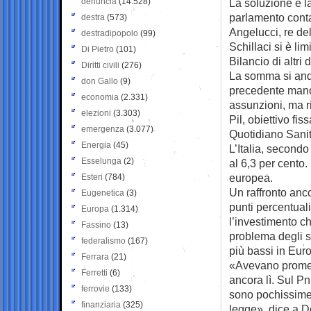
denuncia
(14.528)
La soluzione è la 
parlamento conta 
destra
(573)
Angelucci, re del
destradipopolo
(99)
Schillaci si è li
Di Pietro
(101)
Bilancio di altri 
Diritti civili
(276)
La somma si andr
don Gallo
(9)
precedente manov
economia
(2.331)
assunzioni, ma r
elezioni
(3.303)
Pil, obiettivo fis
emergenza
(3.077)
Quotidiano Sanit
Energia
(45)
L’Italia, secondo 
Esselunga
(2)
al 6,3 per cento
europea.
Esteri
(784)
Un raffronto anc
Eugenetica
(3)
punti percentuali
Europa
(1.314)
l’investimento ch
Fassino
(13)
problema degli st
federalismo
(167)
più bassi in Euro
Ferrara
(21)
«Avevano promess
Ferretti
(6)
ancora lì. Sul Pn
ferrovie
(133)
sono pochissime 
finanziaria
(325)
legge», dice a D