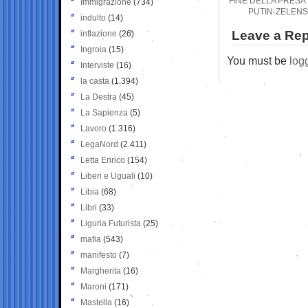
FINE DELLA PRESA
Immigrazione
(734)
PUTIN-ZELENSK
indulto
(14)
Leave a Rep
inflazione
(26)
Ingroia
(15)
You must be
log
Interviste
(16)
la casta
(1.394)
La Destra
(45)
La Sapienza
(5)
Lavoro
(1.316)
LegaNord
(2.411)
Letta Enrico
(154)
Liberi e Uguali
(10)
Libia
(68)
Libri
(33)
Liguria Futurista
(25)
mafia
(543)
manifesto
(7)
Margherita
(16)
Maroni
(171)
Mastella
(16)