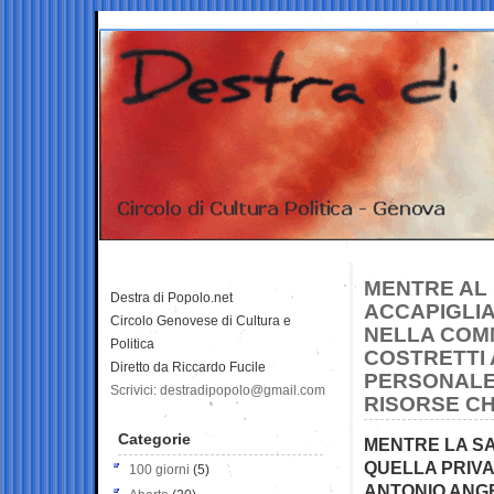
MENTRE AL 
Destra di Popolo.net
ACCAPIGLIA
Circolo Genovese di Cultura e
NELLA COMM
Politica
COSTRETTI A
Diretto da Riccardo Fucile
PERSONALE
Scrivici: destradipopolo@gmail.com
RISORSE CH
Categorie
MENTRE LA SA
QUELLA PRIVA
100 giorni
(5)
ANTONIO ANGE