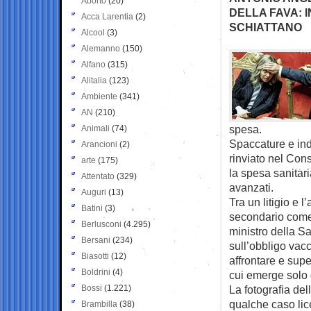
Aborto
(20)
DELLA FAVA: IN
Acca Larentia
(2)
SCHIATTANO
Alcool
(3)
Alemanno
(150)
Alfano
(315)
Alitalia
(123)
Ambiente
(341)
AN
(210)
spesa.
Animali
(74)
Spaccature e ind
Arancioni
(2)
rinviato nel Cons
arte
(175)
la spesa sanitari
Attentato
(329)
avanzati.
Auguri
(13)
Tra un litigio e 
Batini
(3)
secondario come i
Berlusconi
(4.295)
ministro della Sa
Bersani
(234)
sull’obbligo vac
Biasotti
(12)
affrontare e supe
Boldrini
(4)
cui emerge solo 
Bossi
(1.221)
La fotografia del
qualche caso lice
Brambilla
(38)