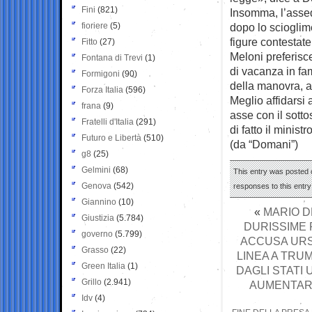
Fini
(821)
Insomma, l’assedi
fioriere
(5)
dopo lo scioglim
figure contestate
Fitto
(27)
Meloni preferisc
Fontana di Trevi
(1)
di vacanza in fam
Formigoni
(90)
della manovra, a
Forza Italia
(596)
Meglio affidarsi 
frana
(9)
asse con il sott
Fratelli d'Italia
(291)
di fatto il minis
Futuro e Libertà
(510)
(da “Domani”)
g8
(25)
Gelmini
(68)
This entry was posted 
Genova
(542)
responses to this entr
Giannino
(10)
«
MARIO D
Giustizia
(5.784)
DURISSIME 
governo
(5.799)
ACCUSA URS
Grasso
(22)
LINEA A TRU
Green Italia
(1)
DAGLI STATI 
Grillo
(2.941)
AUMENTARE 
Idv
(4)