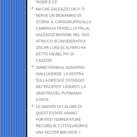
TASER E CP
MA CHE GALEAZZO DICI? TI
SERVE UN BIGNAMINO DI
STORIA. IL CAPOGRUPPO ALLA
CAMERA DI FRATELLI D’ITALIA,
GALEAZZO BIGNAMI, NEL SUO
ATTACCO SCONSIDERATO A
OSCAR LUIGI SCALFARO HA
DETTO UN BEL PO’ DI
CAZZATE
SIAMO FERMI AL GOVERNO
GIALLOVERDE: LA DESTRA
SULLA DIFESA È OSTAGGIO
DEI “PACIFISTI” LEGHISTI, LA
SINISTRA DEL PUTINIANO
CONTE
LE ONDATE DI CALORE DI
QUEST’ESTATE HANNO
PORTATO TEMPERATURE
RECORD IN TUTTA EUROPA E
UNA SICCITA’ MAI VISTA. I