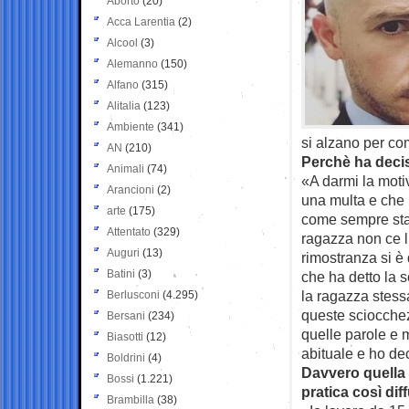
Aborto
(20)
Acca Larentia
(2)
Alcool
(3)
Alemanno
(150)
Alfano
(315)
Alitalia
(123)
Ambiente
(341)
si alzano per co
AN
(210)
Perchè ha decis
Animali
(74)
«A darmi la moti
Arancioni
(2)
una multa e che 
arte
(175)
come sempre stavo
Attentato
(329)
ragazza non ce l’
Auguri
(13)
rimostranza si è 
Batini
(3)
che ha detto la s
la ragazza stess
Berlusconi
(4.295)
queste sciocchezz
Bersani
(234)
quelle parole e 
Biasotti
(12)
abituale e ho de
Boldrini
(4)
Davvero quella d
Bossi
(1.221)
pratica così dif
Brambilla
(38)