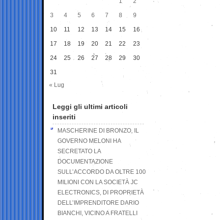
1
2
3
4
5
6
7
8
9
10
11
12
13
14
15
16
17
18
19
20
21
22
23
24
25
26
27
28
29
30
31
« Lug
Leggi gli ultimi articoli
inseriti
MASCHERINE DI BRONZO, IL
GOVERNO MELONI HA
SECRETATO LA
DOCUMENTAZIONE
SULL’ACCORDO DA OLTRE 100
MILIONI CON LA SOCIETÀ JC
ELECTRONICS, DI PROPRIETÀ
DELL’IMPRENDITORE DARIO
BIANCHI, VICINO A FRATELLI