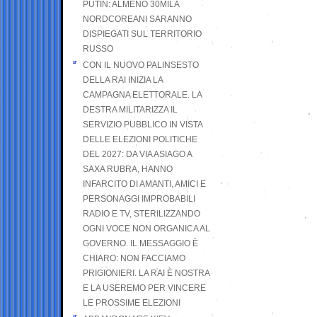
PUTIN: ALMENO 30MILA
NORDCOREANI SARANNO
DISPIEGATI SUL TERRITORIO
RUSSO
CON IL NUOVO PALINSESTO
DELLA RAI INIZIA LA
CAMPAGNA ELETTORALE. LA
DESTRA MILITARIZZA IL
SERVIZIO PUBBLICO IN VISTA
DELLE ELEZIONI POLITICHE
DEL 2027: DA VIA ASIAGO A
SAXA RUBRA, HANNO
INFARCITO DI AMANTI, AMICI E
PERSONAGGI IMPROBABILI
RADIO E TV, STERILIZZANDO
OGNI VOCE NON ORGANICA AL
GOVERNO. IL MESSAGGIO È
CHIARO: NON FACCIAMO
PRIGIONIERI. LA RAI È NOSTRA
E LA USEREMO PER VINCERE
LE PROSSIME ELEZIONI