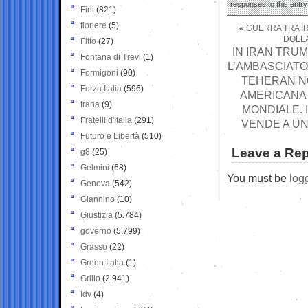
responses to this entr
Fini
(821)
fioriere
(5)
«
GUERRA TRA IRA
DOLLA
Fitto
(27)
IN IRAN TRU
Fontana di Trevi
(1)
L’AMBASCIATO
Formigoni
(90)
TEHERAN NO
Forza Italia
(596)
AMERICANA 
frana
(9)
MONDIALE. 
Fratelli d'Italia
(291)
VENDE A UN
Futuro e Libertà
(510)
Leave a Rep
g8
(25)
Gelmini
(68)
You must be
log
Genova
(542)
Giannino
(10)
Giustizia
(5.784)
governo
(5.799)
Grasso
(22)
Green Italia
(1)
Grillo
(2.941)
Idv
(4)