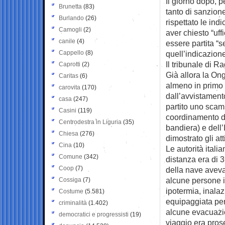
Il giorno dopo, p
Brunetta
(83)
tanto di sanzion
Burlando
(26)
rispettato le in
Camogli
(2)
aver chiesto “uf
canile
(4)
essere partita “
Cappello
(8)
quell’indicazion
Il tribunale di R
Caprotti
(2)
Già allora la On
Caritas
(6)
almeno in primo 
carovita
(170)
dall’avvistament
casa
(247)
partito uno scamb
Casini
(119)
coordinamento del
Centrodestra in Liguria
(35)
bandiera) e dell’
Chiesa
(276)
dimostrato gli at
Cina
(10)
Le autorità ital
Comune
(342)
distanza era di 
Coop
(7)
della nave aveva 
alcune persone in
Cossiga
(7)
ipotermia, inala
Costume
(5.581)
equipaggiata per
criminalità
(1.402)
alcune evacuazion
democratici e progressisti
(19)
viaggio era pros