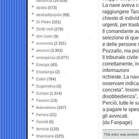
denuncia
(14.528)
La nave aveva c
destra
(573)
raggiungere Taran
destradipopolo
(99)
chiesto di indiv
Di Pietro
(101)
urgenti, per trasb
Diritti civili
(276)
Il comandante a
don Gallo
(9)
selezione di que
economia
(2.331)
e delle persone 
Pozzallo, ma poi 
elezioni
(3.303)
Il tribunale civi
emergenza
(3.077)
correttamente, i
Energia
(45)
informazioni
Esselunga
(2)
richieste. La nave
Esteri
(784)
osservare indicaz
Eugenetica
(3)
concreta”. Insom
Europa
(1.314)
disobbedienza”, 
Fassino
(13)
Perciò, tutte le 
federalismo
(167)
a pagare le spes
Ferrara
(21)
gli avvocati.
(da Fanpage)
Ferretti
(6)
ferrovie
(133)
This entry was posted 
finanziaria
(325)