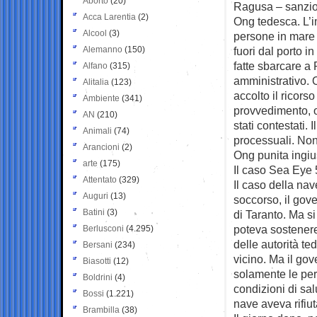
Aborto
(20)
Ragusa –
sanzi
Acca Larentia
(2)
Ong tedesca. L’
Alcool
(3)
persone in mare 
Alemanno
(150)
fuori dal porto in
fatte sbarcare a 
Alfano
(315)
amministrativo. 
Alitalia
(123)
accolto il ricors
Ambiente
(341)
provvedimento, o
AN
(210)
stati contestati.
Animali
(74)
processuali. Non
Arancioni
(2)
Ong punita ingi
arte
(175)
Il caso Sea Eye 5
Attentato
(329)
Il caso della na
Auguri
(13)
soccorso, il gov
Batini
(3)
di Taranto. Ma si
poteva sostenere
Berlusconi
(4.295)
delle autorità te
Bersani
(234)
vicino. Ma il gov
Biasotti
(12)
solamente le pe
Boldrini
(4)
condizioni di salu
Bossi
(1.221)
nave aveva rifiut
Brambilla
(38)