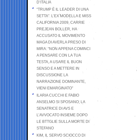
D’ITALIA
“TRUMP È IL LEADER DI UNA
SETTA”. L’EX MODELLA E MISS
CALIFORNIA 2009, CARRIE
PREJEAN BOLLER, HA
ACCUSATO IL MOVIMENTO
MAGA DI AVERLA PRESO DI
MIRA: “NON APPENA COMINCI
A PENSARE CON LA TUA
TESTA, A USARE IL BUON
SENSO E A METTERE IN
DISCUSSIONE LA
NARRAZIONE DOMINANTE,
VIENI EMARGINATO”
ILARIA CUCCHI E FABIO
ANSELMO SI SPOSANO; LA
SENATRICE DI AVS E
L’AVVOCATO INSIEME DOPO
LE BTTGLIE SULLA MORTE DI
STEFANO
KIM, IL SERVO SCIOCCO DI