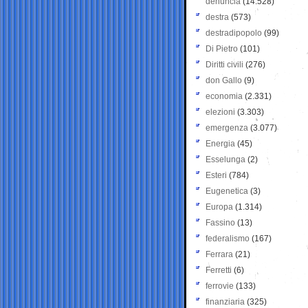
denuncia
(14.528)
destra
(573)
destradipopolo
(99)
Di Pietro
(101)
Diritti civili
(276)
don Gallo
(9)
economia
(2.331)
elezioni
(3.303)
emergenza
(3.077)
Energia
(45)
Esselunga
(2)
Esteri
(784)
Eugenetica
(3)
Europa
(1.314)
Fassino
(13)
federalismo
(167)
Ferrara
(21)
Ferretti
(6)
ferrovie
(133)
finanziaria
(325)