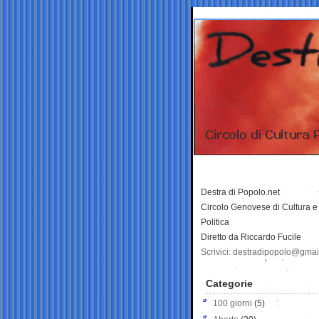
Destra di Popolo.net
Circolo Genovese di Cultura e
Politica
Diretto da Riccardo Fucile
Scrivici: destradipopolo@gma
Categorie
100 giorni
(5)