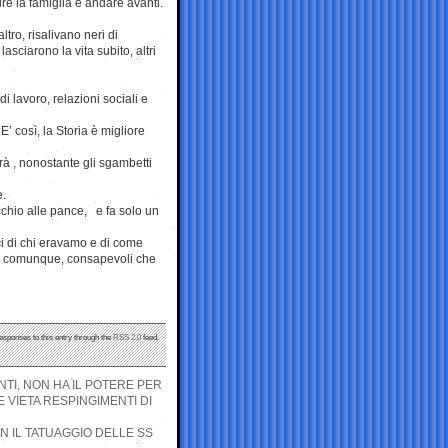
truire la famiglia e andare avanti.
tro, risalivano neri di
lasciarono la vita subito, altri
di lavoro, relazioni sociali e
 E’ così, la Storia è migliore
rà , nonostante gli sgambetti
e.
cchio alle pance, e fa solo un
rci di chi eravamo e di come
nti comunque, consapevoli che
responses to this entry through the
RSS 2.0
feed.
TI, NON HA IL POTERE PER
 VIETA RESPINGIMENTI DI
N IL TATUAGGIO DELLE SS