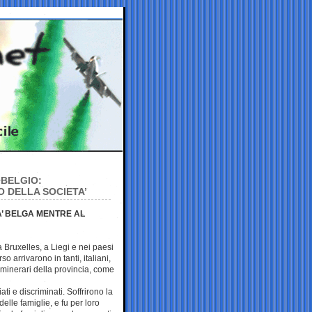
 BELGIO:
O DELLA SOCIETA’
A’ BELGA MENTRE AL
 Bruxelles, a Liegi e nei paesi
 arrivarono in tanti, italiani,
i minerari della provincia, come
iati e discriminati. Soffrirono la
elle famiglie, e fu per loro