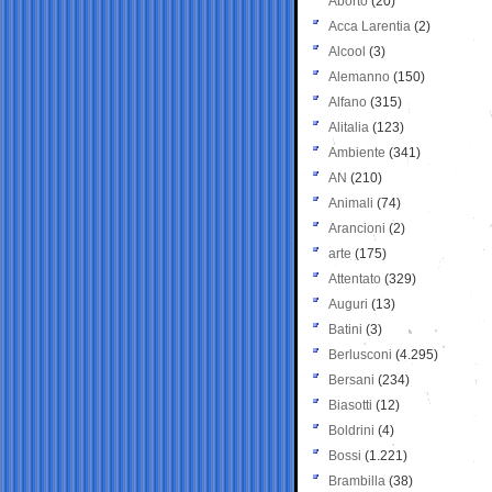
Aborto
(20)
Acca Larentia
(2)
Alcool
(3)
Alemanno
(150)
Alfano
(315)
Alitalia
(123)
Ambiente
(341)
AN
(210)
Animali
(74)
Arancioni
(2)
arte
(175)
Attentato
(329)
Auguri
(13)
Batini
(3)
Berlusconi
(4.295)
Bersani
(234)
Biasotti
(12)
Boldrini
(4)
Bossi
(1.221)
Brambilla
(38)