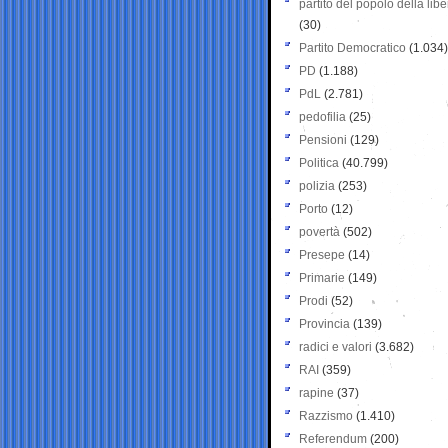
partito del popolo della libe
(30)
Partito Democratico
(1.034)
PD
(1.188)
PdL
(2.781)
pedofilia
(25)
Pensioni
(129)
Politica
(40.799)
polizia
(253)
Porto
(12)
povertà
(502)
Presepe
(14)
Primarie
(149)
Prodi
(52)
Provincia
(139)
radici e valori
(3.682)
RAI
(359)
rapine
(37)
Razzismo
(1.410)
Referendum
(200)