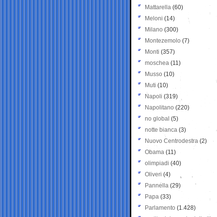
Mattarella
(60)
Meloni
(14)
Milano
(300)
Montezemolo
(7)
Monti
(357)
moschea
(11)
Musso
(10)
Muti
(10)
Napoli
(319)
Napolitano
(220)
no global
(5)
notte bianca
(3)
Nuovo Centrodestra
(2)
Obama
(11)
olimpiadi
(40)
Oliveri
(4)
Pannella
(29)
Papa
(33)
Parlamento
(1.428)