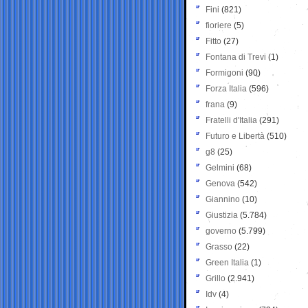
Fini
(821)
fioriere
(5)
Fitto
(27)
Fontana di Trevi
(1)
Formigoni
(90)
Forza Italia
(596)
frana
(9)
Fratelli d'Italia
(291)
Futuro e Libertà
(510)
g8
(25)
Gelmini
(68)
Genova
(542)
Giannino
(10)
Giustizia
(5.784)
governo
(5.799)
Grasso
(22)
Green Italia
(1)
Grillo
(2.941)
Idv
(4)