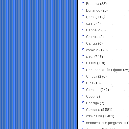
Brunetta
(83)
Burlando
(26)
Camogli
(2)
canile
(4)
Cappello
(8)
Caprotti
(2)
Caritas
(6)
carovita
(170)
casa
(247)
Casini
(119)
Centrodestra in Liguria
(35
Chiesa
(276)
Cina
(10)
Comune
(342)
Coop
(7)
Cossiga
(7)
Costume
(5.581)
criminalità
(1.402)
democratici e progressisti
(