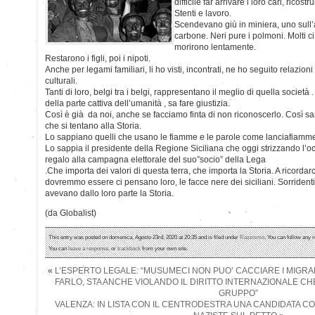
difficile far arrivare i loro cari, ricos
Stenti e lavoro.
Scendevano giù in miniera, uno sull’al
carbone. Neri pure i polmoni. Molti ci 
morirono lentamente.
Restarono i figli, poi i nipoti.
Anche per legami familiari, li ho visti, incontrati, ne ho seguito relazioni 
culturali.
Tanti di loro, belgi tra i belgi, rappresentano il meglio di quella società .
della parte cattiva dell’umanità , sa fare giustizia.
Così è già da noi, anche se facciamo finta di non riconoscerlo. Così sa
che si tentano alla Storia.
Lo sappiano quelli che usano le fiamme e le parole come lanciafiamm
Lo sappia il presidente della Regione Siciliana che oggi strizzando l’o
regalo alla campagna elettorale del suo”socio” della Lega
.Che importa dei valori di questa terra, che importa la Storia. A ricorda
dovremmo essere ci pensano loro, le facce nere dei siciliani. Sorride
avevano dallo loro parte la Storia.
(da Globalist)
This entry was posted on domenica, Agosto 23rd, 2020 at 20:35 and is filed under
Razzismo
. You can follow any 
You can
leave a response
, or
trackback
from your own site.
«
L’ESPERTO LEGALE: “MUSUMECI NON PUO’ CACCIARE I MIGRAN
FARLO, STA ANCHE VIOLANDO IL DIRITTO INTERNAZIONALE CHE
GRUPPO”
VALENZA: IN LISTA CON IL CENTRODESTRA UNA CANDIDATA CO