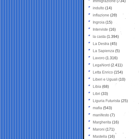
Immigrazione
(734)
indulto
(14)
inflazione
(26)
Ingroia
(15)
Interviste
(16)
la casta
(1.394)
La Destra
(45)
La Sapienza
(5)
Lavoro
(1.316)
LegaNord
(2.411)
Letta Enrico
(154)
Liberi e Uguali
(10)
Libia
(68)
Libri
(33)
Liguria Futurista
(25)
mafia
(543)
manifesto
(7)
Margherita
(16)
Maroni
(171)
Mastella
(16)