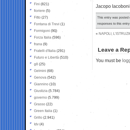
Fini
(821)
Jacopo Iacoboni
fioriere
(5)
Fitto
(27)
This entry was posted 
responses to this entr
Fontana di Trevi
(1)
Formigoni
(90)
«
NAPOLI, L’ISTRUZ
Forza Italia
(596)
frana
(9)
Leave a Rep
Fratelli d'Italia
(291)
Futuro e Libertà
(510)
You must be
log
g8
(25)
Gelmini
(68)
Genova
(542)
Giannino
(10)
Giustizia
(5.784)
governo
(5.799)
Grasso
(22)
Green Italia
(1)
Grillo
(2.941)
Idv
(4)