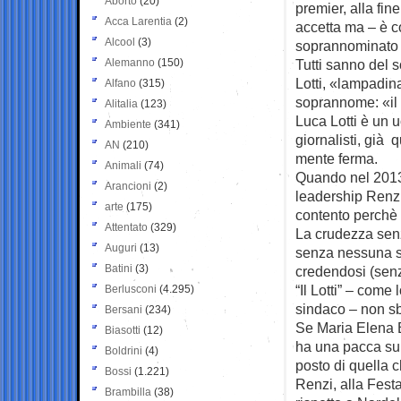
Aborto
(20)
premier, alla fi
Acca Larentia
(2)
accetta ma – è c
Alcool
(3)
soprannominato 
Alemanno
(150)
Tutti sanno del
Lotti, «lampadin
Alfano
(315)
soprannome: «il
Alitalia
(123)
Luca Lotti è un 
Ambiente
(341)
giornalisti, già 
AN
(210)
mente ferma.
Animali
(74)
Quando nel 2013 
Arancioni
(2)
leadership Renzi
arte
(175)
contento perchè 
Attentato
(329)
La crudezza senz
Auguri
(13)
senza nessuna sp
Batini
(3)
credendosi (senza
“Il Lotti” – com
Berlusconi
(4.295)
sindaco – non sbr
Bersani
(234)
Se Maria Elena B
Biasotti
(12)
ha una pacca sull
Boldrini
(4)
posto di quella c
Bossi
(1.221)
Renzi, alla Festa
Brambilla
(38)