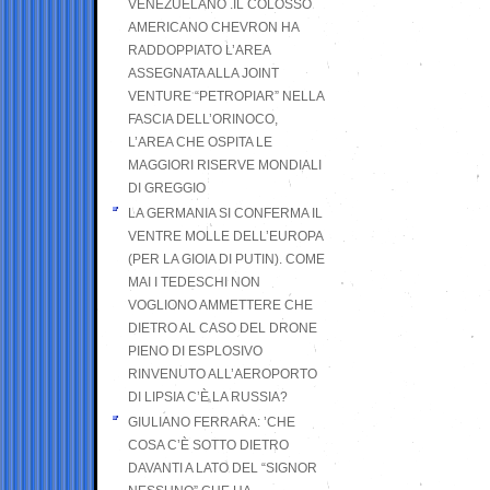
VENEZUELANO .IL COLOSSO
AMERICANO CHEVRON HA
RADDOPPIATO L’AREA
ASSEGNATA ALLA JOINT
VENTURE “PETROPIAR” NELLA
FASCIA DELL’ORINOCO,
L’AREA CHE OSPITA LE
MAGGIORI RISERVE MONDIALI
DI GREGGIO
LA GERMANIA SI CONFERMA IL
VENTRE MOLLE DELL’EUROPA
(PER LA GIOIA DI PUTIN). COME
MAI I TEDESCHI NON
VOGLIONO AMMETTERE CHE
DIETRO AL CASO DEL DRONE
PIENO DI ESPLOSIVO
RINVENUTO ALL’AEROPORTO
DI LIPSIA C’È LA RUSSIA?
GIULIANO FERRARA: ’CHE
COSA C’È SOTTO DIETRO
DAVANTI A LATO DEL “SIGNOR