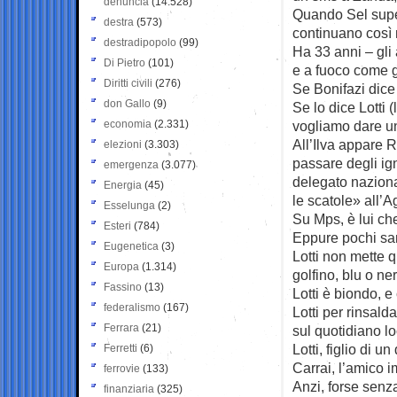
denuncia
(14.528)
Quando Sel superò
destra
(573)
continuano così 
destradipopolo
(99)
Ha 33 anni – gli
Di Pietro
(101)
e a fuoco come gl
Diritti civili
(276)
Se Bonifazi dice 
don Gallo
(9)
Se lo dice Lotti 
economia
(2.331)
vogliamo dare un
All’Ilva appare R
elezioni
(3.303)
passare degli ig
emergenza
(3.077)
delegato naziona
Energia
(45)
le scatole» all’
Esselunga
(2)
Su Mps, è lui ch
Esteri
(784)
Eppure pochi san
Eugenetica
(3)
Lotti non mette q
Europa
(1.314)
golfino, blu o ner
Fassino
(13)
Lotti è biondo, e
federalismo
(167)
Lotti per rinsal
Ferrara
(21)
sul quotidiano lo
Lotti, figlio di 
Ferretti
(6)
Carrai, l’amico 
ferrovie
(133)
Anzi, forse senz
finanziaria
(325)