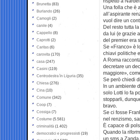
rispetto a Nardell
Brunetta
(83)
Una folla che è a
Burlando
(26)
all’aspirante re
Camogli
(2)
vuol dire un cont
canile
(4)
Del resto tutta l
Cappello
(8)
da lui (e grazie 
del premier era s
Caprotti
(2)
Se «Franco» è lo 
Caritas
(6)
chiavi politiche 
carovita
(170)
A Roma raccontan
casa
(247)
decretare un decl
Casini
(119)
maggiore», come 
Centrodestra in Liguria
(35)
Se però chiedi di L
Chiesa
(276)
In un ambiente d
Cina
(10)
solo Lotti lo fa 
Comune
(342)
stopparli, dunque
Coop
(7)
bravo.
Se ci fosse Fra
Cossiga
(7)
nel renzismo, sa
Costume
(5.581)
È capace di pols
criminalità
(1.402)
Quando la riform
democratici e progressisti
(19)
un sms a Zanda,