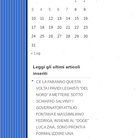
1
2
3
4
5
6
7
8
9
10
11
12
13
14
15
16
17
18
19
20
21
22
23
24
25
26
27
28
29
30
31
« Lug
Leggi gli ultimi articoli
inseriti
CE LA FARANNO QUESTA
VOLTA I PAVIDI LEGHISTI “DEL
NORD” A METTERE SOTTO
SCHIAFFO SALVINI? I
GOVERNATORI ATTILIO
FONTANA E MASSIMILIANO
FEDRIGA, INSIEME AL “DOGE”
LUCA ZAIA, SONO PRONTI A
FORMALIZZARE UNA