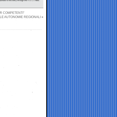
ponses to this entry through the
RSS 2.0
feed.
ER COMPETENTI”
LLE AUTONOMIE REGIONALI
»