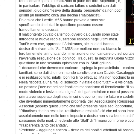
rendicontare spese e restituzioni di parte del loro ‘stipendio’) e,
in particolare, l’obbligo di caricare fatture e cedolini con dati
sensibili, giudicato “lesivo della dignità personale” da non pochi
grillini (al momento circa una decina i malpancisti).
Polemica che i vertici M5S hanno provato a smorzare
specificando che i dati in questione possono essere
tranquillamente oscurati.
Il malcontento covato da tempo, ovvero da quando sono state
introdotte le nuove regole, sarebbe esploso negli ultimi mesi.
Tant’è vero che, apprende l’Adnkronos, alcuni eletti hanno
deciso di scrivere allo ‘Staff’ M5S per mettere nero su bianco le
loro lamentele, annunciando l’intenzione di non caricare più sul portal
l’avvenuta esecuzione del bonifico. Tra questi, la deputata Gloria Vizzini
questione in uno scambio epistolare con lo ‘Staff’ grillino.
“I documenti che dovremmo caricare – spiega la pentastellata – conten
familiari: sono dati che non intendo condividere con Davide Casalegg
e io restituisco tutto, infatti i bonifici li ho effettuati. Ma non tocchino la 
Nella risposta a una mail di sollecito inviatale dallo ‘Staff’ – e visionat
un pesante j’accuse nei confronti del meccanismo di tirendiconto: “Il sit
modo violento e lesivo della dignità del parlamentare e non si possono 
prima aver superato degli step in cui si devono inserire fatture e cedolin
che diventano immediatamente proprietà dell’Associazione Rousseau,
Associati (aspetto quest’ultimo che farò presente nelle sedi opportune, i
“Ribadisco che ho restituito, restituisco e restituirò ciò che mi sono i
assolutamente non nelle forme imposte e decise non si sa bene da chi”, 
passaggio della mail, chiedendo allo ‘Staff’ di “firmarsi con nome e cog
“trasparenza tanto decantata”.
“Pretendo – aggiunge ancora – ricevuta dei bonifici effettuati all’Asso