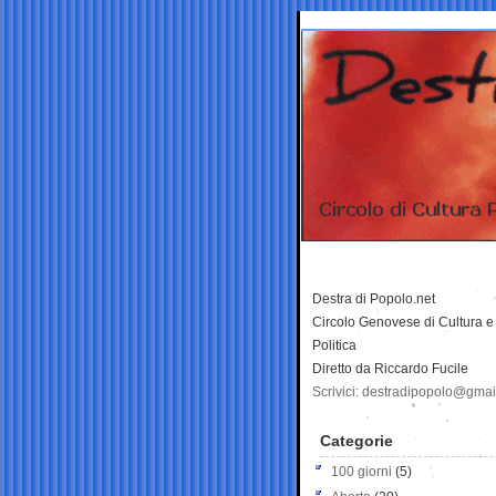
Destra di Popolo.net
Circolo Genovese di Cultura e
Politica
Diretto da Riccardo Fucile
Scrivici: destradipopolo@gma
Categorie
100 giorni
(5)