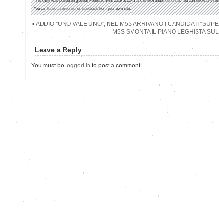
This entry was posted on giovedì, Febbraio 14th, 2019 at 22:41 and is filed under
denuncia
. You can follow any res
You can
leave a response
, or
trackback
from your own site.
«
ADDIO “UNO VALE UNO”, NEL M5S ARRIVANO I CANDIDATI “SUP
M5S SMONTA IL PIANO LEGHISTA SU
Leave a Reply
You must be
logged in
to post a comment.