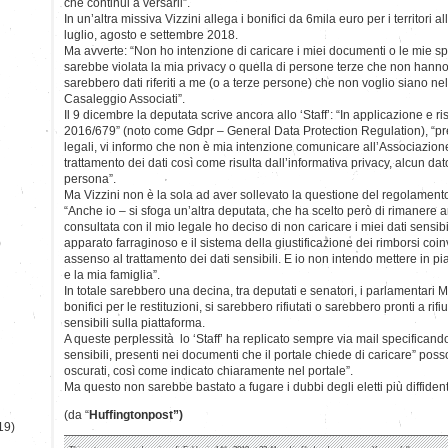
che continui a versarli”.
In un’altra missiva Vizzini allega i bonifici da 6mila euro per i territori al
luglio, agosto e settembre 2018.
Ma avverte: “Non ho intenzione di caricare i miei documenti o le mie sp
sarebbe violata la mia privacy o quella di persone terze che non hanno l
sarebbero dati riferiti a me (o a terze persone) che non voglio siano ne
Casaleggio Associati”.
Il 9 dicembre la deputata scrive ancora allo ‘Staff’: “In applicazione e
2016/679” (noto come Gdpr – General Data Protection Regulation), “pre
legali, vi informo che non è mia intenzione comunicare all’Associazion
trattamento dei dati così come risulta dall’informativa privacy, alcun da
persona”.
Ma Vizzini non è la sola ad aver sollevato la questione del regolament
“Anche io – si sfoga un’altra deputata, che ha scelto però di rimaner
consultata con il mio legale ho deciso di non caricare i miei dati sensibi
)
apparato farraginoso e il sistema della giustificazione dei rimborsi co
assenso al trattamento dei dati sensibili. E io non intendo mettere in pia
e la mia famiglia”.
In totale sarebbero una decina, tra deputati e senatori, i parlamentari 
bonifici per le restituzioni, si sarebbero rifiutati o sarebbero pronti a rifiu
sensibili sulla piattaforma.
A queste perplessità lo ‘Staff’ ha replicato sempre via mail specificando ch
sensibili, presenti nei documenti che il portale chiede di caricare” po
oscurati, così come indicato chiaramente nel portale”.
Ma questo non sarebbe bastato a fugare i dubbi degli eletti più diffident
(da “
Huffingtonpost”)
19)