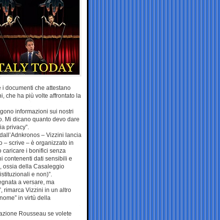
e i documenti che attestano
, che ha più volte affrontato la
gono informazioni sui nostri
io. Mi dicano quanto devo dare
mia privacy”.
a dall’Adnkronos – Vizzini lancia
o – scrive – è organizzato in
caricare i bonifici senza
i contenenti dati sensibili e
 ossia della Casaleggio
stituzionali e non)”.
mpegnata a versare, ma
rimarca Vizzini in un altro
nome” in virtù della
ciazione Rousseau se volete