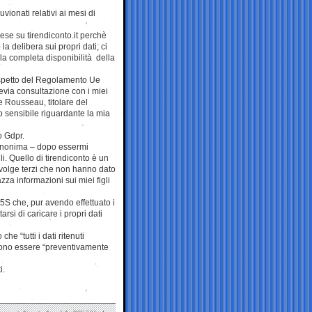
luvionati relativi ai mesi di
ese su tirendiconto.it perchè
a delibera sui propri dati; ci
lla completa disponibilità della
 rispetto del Regolamento Ue
via consultazione con i miei
e Rousseau, titolare del
to sensibile riguardante la mia
o Gdpr.
e anonima – dopo essermi
li. Quello di tirendiconto è un
involge terzi che non hanno dato
zza informazioni sui miei figli
M5S che, pur avendo effettuato i
tarsi di caricare i propri dati
e “tutti i dati ritenuti
ssono essere “preventivamente
i.