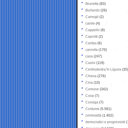
Brunetta
(83)
Burlando
(26)
Camogli
(2)
canile
(4)
Cappello
(8)
Caprotti
(2)
Caritas
(6)
carovita
(170)
casa
(247)
Casini
(119)
Centrodestra in Liguria
(35
Chiesa
(276)
Cina
(10)
Comune
(342)
Coop
(7)
Cossiga
(7)
Costume
(5.581)
criminalità
(1.402)
democratici e progressisti
(