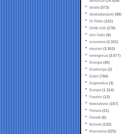
denuncia
(14.528)
destra
(573)
destradipopolo
(99)
Di Pietro
(101)
Diritti civili
(276)
don Gallo
(9)
economia
(2.331)
elezioni
(3.303)
emergenza
(3.077)
Energia
(45)
Esselunga
(2)
Esteri
(784)
Eugenetica
(3)
Europa
(1.314)
Fassino
(13)
federalismo
(167)
Ferrara
(21)
Ferretti
(6)
ferrovie
(133)
finanziaria
(325)