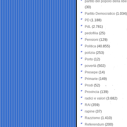
partito del popolo della libe
(30)
Partito Democratico
(1.034)
PD
(1.188)
PdL
(2.781)
pedofilia
(25)
Pensioni
(129)
Politica
(40.855)
polizia
(253)
Porto
(12)
povertà
(502)
Presepe
(14)
Primarie
(149)
Prodi
(52)
Provincia
(139)
radici e valori
(3.682)
RAI
(359)
rapine
(37)
Razzismo
(1.410)
Referendum
(200)