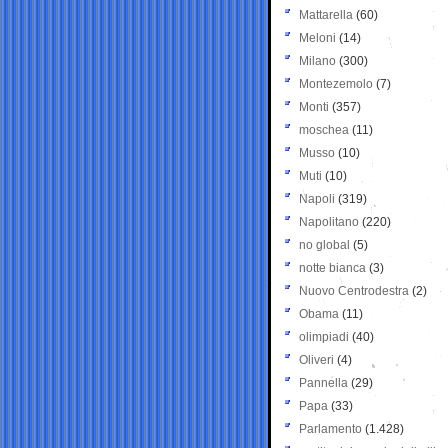
Mattarella
(60)
Meloni
(14)
Milano
(300)
Montezemolo
(7)
Monti
(357)
moschea
(11)
Musso
(10)
Muti
(10)
Napoli
(319)
Napolitano
(220)
no global
(5)
notte bianca
(3)
Nuovo Centrodestra
(2)
Obama
(11)
olimpiadi
(40)
Oliveri
(4)
Pannella
(29)
Papa
(33)
Parlamento
(1.428)