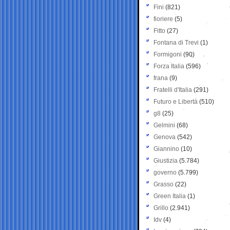
Fini
(821)
fioriere
(5)
Fitto
(27)
Fontana di Trevi
(1)
Formigoni
(90)
Forza Italia
(596)
frana
(9)
Fratelli d'Italia
(291)
Futuro e Libertà
(510)
g8
(25)
Gelmini
(68)
Genova
(542)
Giannino
(10)
Giustizia
(5.784)
governo
(5.799)
Grasso
(22)
Green Italia
(1)
Grillo
(2.941)
Idv
(4)