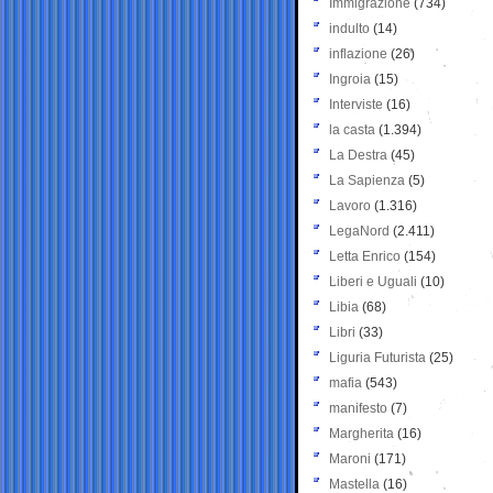
Immigrazione
(734)
indulto
(14)
inflazione
(26)
Ingroia
(15)
Interviste
(16)
la casta
(1.394)
La Destra
(45)
La Sapienza
(5)
Lavoro
(1.316)
LegaNord
(2.411)
Letta Enrico
(154)
Liberi e Uguali
(10)
Libia
(68)
Libri
(33)
Liguria Futurista
(25)
mafia
(543)
manifesto
(7)
Margherita
(16)
Maroni
(171)
Mastella
(16)