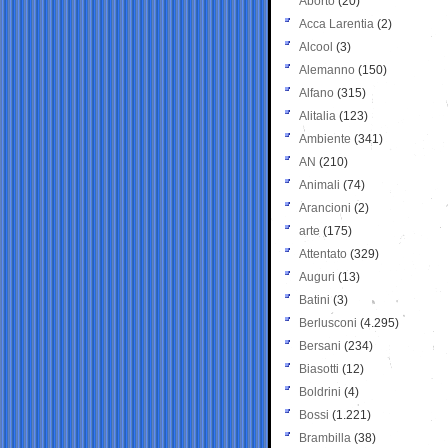
Aborto
(20)
Acca Larentia
(2)
Alcool
(3)
Alemanno
(150)
Alfano
(315)
Alitalia
(123)
Ambiente
(341)
AN
(210)
Animali
(74)
Arancioni
(2)
arte
(175)
Attentato
(329)
Auguri
(13)
Batini
(3)
Berlusconi
(4.295)
Bersani
(234)
Biasotti
(12)
Boldrini
(4)
Bossi
(1.221)
Brambilla
(38)