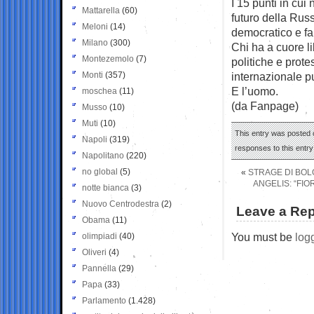
I 15 punti in cui
Mattarella
(60)
futuro della Rus
Meloni
(14)
democratico e fa
Milano
(300)
Chi ha a cuore l
Montezemolo
(7)
politiche e prot
Monti
(357)
internazionale p
E l’uomo.
moschea
(11)
(da Fanpage)
Musso
(10)
Muti
(10)
This entry was posted o
Napoli
(319)
responses to this entr
Napolitano
(220)
no global
(5)
«
STRAGE DI BOL
ANGELIS: “FI
notte bianca
(3)
Nuovo Centrodestra
(2)
Leave a Rep
Obama
(11)
You must be
log
olimpiadi
(40)
Oliveri
(4)
Pannella
(29)
Papa
(33)
Parlamento
(1.428)