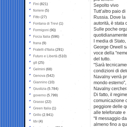
Fini
(821)
Sepolto vivo
fioriere
(5)
Tutt’altro paio d
Russia. Dove la s
Fitto
(27)
autorità, è stata
Fontana di Trevi
(1)
Sulle poche orga
Formigoni
(90)
quotidianamente 
Forza Italia
(596)
I media di Stat
frana
(9)
George Orwell s
Fratelli d'Italia
(291)
voce della “nemes
Futuro e Libertà
(510)
del tutto.
g8
(25)
“Sarà tecnicamen
Gelmini
(68)
condizioni di de
Genova
(542)
Navalny verrà pre
mondo esterno”, o
Giannino
(10)
Navalny cercher
Giustizia
(5.784)
Di fatto, il regi
governo
(5.799)
comunicazione co
Grasso
(22)
peggiore delle qua
Green Italia
(1)
alle telefonate e
Grillo
(2.941)
“Il messaggio da 
Idv
(4)
almeno fino a qu