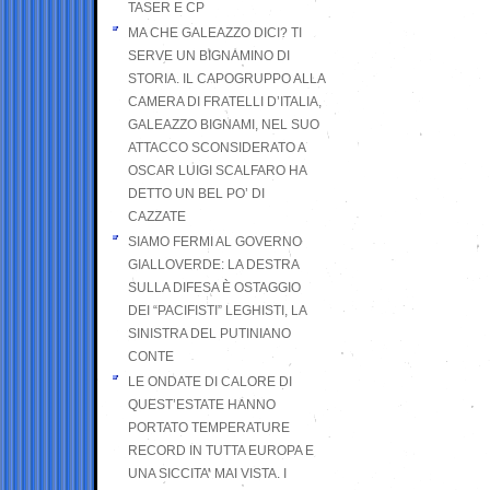
TASER E CP
MA CHE GALEAZZO DICI? TI
SERVE UN BIGNAMINO DI
STORIA. IL CAPOGRUPPO ALLA
CAMERA DI FRATELLI D’ITALIA,
GALEAZZO BIGNAMI, NEL SUO
ATTACCO SCONSIDERATO A
OSCAR LUIGI SCALFARO HA
DETTO UN BEL PO’ DI
CAZZATE
SIAMO FERMI AL GOVERNO
GIALLOVERDE: LA DESTRA
SULLA DIFESA È OSTAGGIO
DEI “PACIFISTI” LEGHISTI, LA
SINISTRA DEL PUTINIANO
CONTE
LE ONDATE DI CALORE DI
QUEST’ESTATE HANNO
PORTATO TEMPERATURE
RECORD IN TUTTA EUROPA E
UNA SICCITA’ MAI VISTA. I