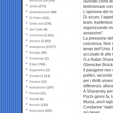
denuncia
(14.528)
lavorato come te
testimoniare cont
destra
(573)
L’opinione del 
destradipopolo
(99)
Di sicuro, l’appe
Di Pietro
(101)
team, trasferitos
Diritti civili
(276)
organizzando man
don Gallo
(9)
assassino”.
economia
(2.331)
La pressione del 
elezioni
(3.303)
coscienza. Non 
emergenza
(3.077)
tempi dell’Urss. 
Energia
(45)
accusato di alto 
Esselunga
(2)
O a Natan Sharan
Glienicker Brücke
Esteri
(784)
Il paragone non 
Eugenetica
(3)
politici, secondo
Europa
(1.314)
per i diritti um
Fassino
(13)
differenza: allor
federalismo
(167)
A Sharansky per 
Ferrara
(21)
Pochi giorni fa, 
Ferretti
(6)
Murza, anch’egli 
ferrovie
(133)
Condanne “stalin
finanziaria
(325)
più teneri.