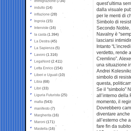
Immigrazione
(734)
quest’ultima sen
indulto
(14)
dalla visuale pu
inflazione
(26)
per le menti di c
Ingroia
(15)
Simbolo di resis
Secondo Noble, “l
Interviste
(16)
Navalny è “sempl
la casta
(1.394)
lasciarsi intimid
La Destra
(45)
Intanto “L’incred
La Sapienza
(5)
verdetto, rende a
Lavoro
(1.316)
Cremlino”. Alexe
LegaNord
(2.411)
una situazione i
Letta Enrico
(154)
Andrei Kolesniko
Liberi e Uguali
(10)
simbolo di resist
Libia
(68)
questa, politica
Libri
(33)
Se il “simbolo” 
all’interno della
Liguria Futurista
(25)
momento, il regi
mafia
(543)
Dovrebbero camb
manifesto
(7)
diventare anche 
Margherita
(16)
all’esterno che a
Maroni
(171)
fare fin da subito
Mastella
(16)