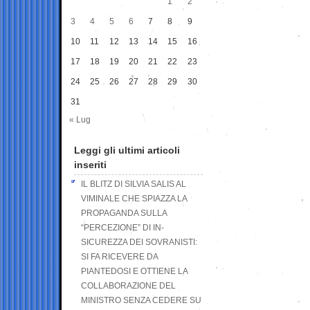
1
2
3
4
5
6
7
8
9
10
11
12
13
14
15
16
17
18
19
20
21
22
23
24
25
26
27
28
29
30
31
« Lug
Leggi gli ultimi articoli
inseriti
IL BLITZ DI SILVIA SALIS AL
VIMINALE CHE SPIAZZA LA
PROPAGANDA SULLA
“PERCEZIONE” DI IN-
SICUREZZA DEI SOVRANISTI:
SI FA RICEVERE DA
PIANTEDOSI E OTTIENE LA
COLLABORAZIONE DEL
MINISTRO SENZA CEDERE SU