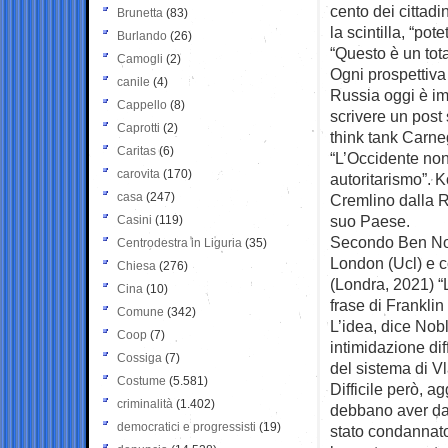
cento dei cittadin
Brunetta
(83)
la scintilla, “pot
Burlando
(26)
“Questo è un tota
Camogli
(2)
Ogni prospettiva 
canile
(4)
Russia oggi è im
Cappello
(8)
scrivere un post 
Caprotti
(2)
think tank Carne
Caritas
(6)
“L’Occidente non
carovita
(170)
autoritarismo”. Ko
casa
(247)
Cremlino dalla R
suo Paese.
Casini
(119)
Secondo Ben Nobl
Centrodestra in Liguria
(35)
London (Ucl) e c
Chiesa
(276)
(Londra, 2021) “
Cina
(10)
frase di Frankli
Comune
(342)
L’idea, dice Nobl
Coop
(7)
intimidazione dif
Cossiga
(7)
del sistema di Vl
Costume
(5.581)
Difficile però, a
criminalità
(1.402)
debbano aver da
democratici e progressisti
(19)
stato condannato