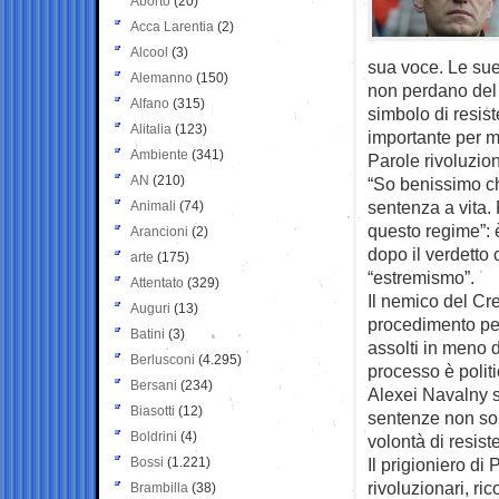
Aborto
(20)
Acca Larentia
(2)
Alcool
(3)
sua voce. Le sue
Alemanno
(150)
non perdano del t
Alfano
(315)
simbolo di resis
Alitalia
(123)
importante per ma
Ambiente
(341)
Parole rivoluzio
AN
(210)
“So benissimo che
sentenza a vita.
Animali
(74)
questo regime”: 
Arancioni
(2)
dopo il verdetto
arte
(175)
“estremismo”.
Attentato
(329)
Il nemico del Cre
Auguri
(13)
procedimento pen
Batini
(3)
assolti in meno d
Berlusconi
(4.295)
processo è polit
Bersani
(234)
Alexei Navalny sa
Biasotti
(12)
sentenze non son
Boldrini
(4)
volontà di resist
Bossi
(1.221)
Il prigioniero di
rivoluzionari, r
Brambilla
(38)