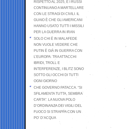
RISPETTO AL 2025, E I RUSSI
CONTINUANO A MARTELLARE
CON LE STRAGI DI CIVILI. IL
GUAIO È CHE GLI AMERICANI
HANNO USATO TUTTI I MISSILI
PER LA GUERRA IN IRAN
SOLO CHI È IN MALAFEDE
NON VUOLE VEDERE CHE
PUTIN È GIÀ IN GUERRA CON
L’EUROPA: TRA ATTACCHI
IBRIDI, TROLL E
INTERFERENZE, I BLITZ SONO
SOTTO GLI OCCHI DI TUTTI
OGNI GIORNO
CHE GOVERNO PATACCA. “SI
SFILAMENTA TUTTA, SEMBRA
CARTA”. LA NUOVA POLO
D’ORDINANZA DEI VIGILI DEL
FUOCO SI STRAPPA CON UN
PO’ D’ACQUA