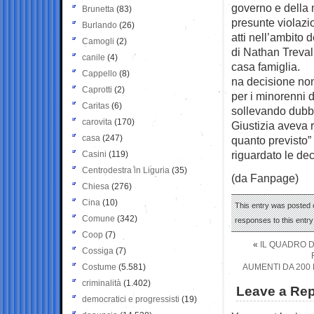
governo e della 
Brunetta
(83)
presunte violazio
Burlando
(26)
atti nell’ambito 
Camogli
(2)
di Nathan Treval
canile
(4)
casa famiglia.
Cappello
(8)
na decisione non
Caprotti
(2)
per i minorenni d
Caritas
(6)
sollevando dubbi s
carovita
(170)
Giustizia aveva 
casa
(247)
quanto previsto”
riguardato le dec
Casini
(119)
Centrodestra in Liguria
(35)
(da Fanpage)
Chiesa
(276)
Cina
(10)
This entry was posted o
Comune
(342)
responses to this entr
Coop
(7)
«
IL QUADRO DI
Cossiga
(7)
Costume
(5.581)
AUMENTI DA 200 
criminalità
(1.402)
Leave a Rep
democratici e progressisti
(19)