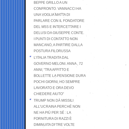
BEPPE GRILLO A UN
CONFRONTO. VANNACCI HA
UNA VOGLIA MATTA DI
PARLARE CON IL FONDATORE
DEL M5S E INTERCETTARE I
DELUSI DA GIUSEPPE CONTE.
I PUNTI DI CONTATTO NON
MANCANO, A PARTIRE DALLA
POSTURA FILORUSSA
L’ITALIA TRADITA DAL
GOVERNO MELONI. ANNA , 72
ANNI; “TRA AFFITTO E
BOLLETTE LA PENSIONE DURA
POCHI GIORNI, HO SEMPRE
LAVORATO E ORA DEVO
CHIEDERE AIUTO”
TRUMP NON DÀ MISSILI
ALL’UCRAINA PERCHÉ NON
NE HA PIÙ PER SÉ : LA
FORNITURA DI RAZZI È
DIMINUITA DI TRE VOLTE