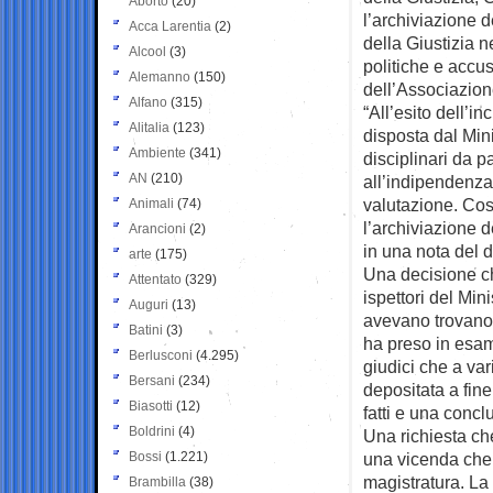
Aborto
(20)
l’archiviazione 
Acca Larentia
(2)
della Giustizia 
Alcool
(3)
politiche e accu
Alemanno
(150)
dell’Associazion
Alfano
(315)
“All’esito dell’in
Alitalia
(123)
disposta dal Minis
Ambiente
(341)
disciplinari da p
AN
(210)
all’indipendenza
valutazione. Così
Animali
(74)
l’archiviazione d
Arancioni
(2)
in una nota del 
arte
(175)
Una decisione che
Attentato
(329)
ispettori del Min
Auguri
(13)
avevano trovano 
Batini
(3)
ha preso in esame
Berlusconi
(4.295)
giudici che a var
Bersani
(234)
depositata a fine
Biasotti
(12)
fatti e una concl
Boldrini
(4)
Una richiesta che
Bossi
(1.221)
una vicenda che 
magistratura. La 
Brambilla
(38)