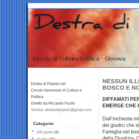
NESSUN ILL
Destra di Popolo.net
BOSCO E NO
Circolo Genovese di Cultura e
Politica
DIFFAMATI PE
Diretto da Riccardo Fucile
EMERGE CHE 
Scrivici: destradipopolo@gmail.com
Dall’inchiesta m
Categorie
dei
giudici che s
Famiglia nel bos
100 giorni
(5)
della Giustizia, 