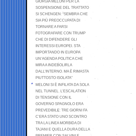
GIORGIA MELONI PER LA
SOSPENSIONE DEL TRATTATO
SI SCHENGEN: “SEMBRA CHE
SIA PIÙ PREOCCUPATA DI
TORNARE A FARSI
FOTOGRAFARE CON TRUMP
CHE DI DIFENDERE GLI
INTERESSI EUROPEI. STA
IMPORTANDO IN EUROPA
UN’AGENDA POLITICA CHE
MIRA A INDEBOLIRLA
DALL’INTERNO. MA È RIMASTA
PIUTTOSTO ISOLATA”
MELONI SI È INFILATA DA SOLA
NEL TUNNEL. L’ESCALATION
DI TENSIONE CON IL
GOVERNO SPAGNOLO ERA
PREVEDIBILE: TRE GIORNI FA
C’ERA STATO UNO SCONTRO
TRA LA LINEA MORBIDA DI
TAJANI E QUELLA DURA DELLA
PREMIER CON SALVINI E