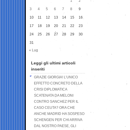
1
2
3
4
5
6
7
8
9
10
11
12
13
14
15
16
17
18
19
20
21
22
23
24
25
26
27
28
29
30
31
« Lug
Leggi gli ultimi articoli
inseriti
GRAZIE GIORGIA! L’UNICO
EFFETTO CONCRETO DELLA
CRISI DIPLOMATICA
SCATENATA DA MELONI
CONTRO SANCHEZ PER IL
CASO CEUTA? ORA CHE
ANCHE MADRID HA SOSPESO
SCHENGEN PER CHI ARRIVA
DAL NOSTRO PAESE, GLI