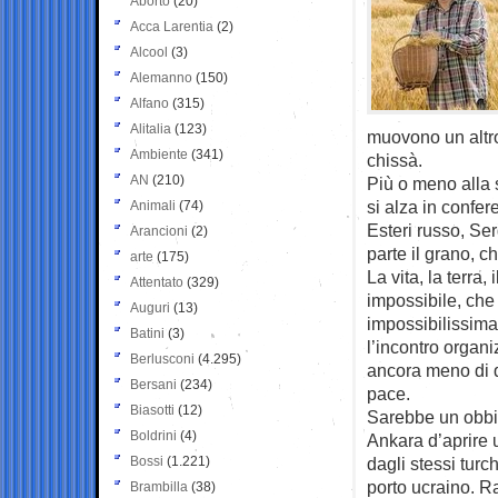
Aborto
(20)
Acca Larentia
(2)
Alcool
(3)
Alemanno
(150)
Alfano
(315)
Alitalia
(123)
muovono un altro
Ambiente
(341)
chissà.
AN
(210)
Più o meno alla s
si alza in confe
Animali
(74)
Esteri russo, Ser
Arancioni
(2)
parte il grano, c
arte
(175)
La vita, la terra,
Attentato
(329)
impossibile, che 
Auguri
(13)
impossibilissima
Batini
(3)
l’incontro organ
Berlusconi
(4.295)
ancora meno di q
Bersani
(234)
pace.
Biasotti
(12)
Sarebbe un obbiet
Boldrini
(4)
Ankara d’aprire 
Bossi
(1.221)
dagli stessi turc
porto ucraino. R
Brambilla
(38)