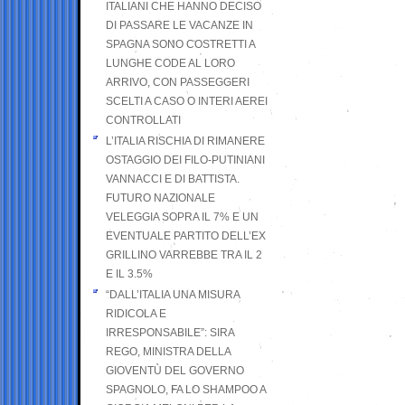
ITALIANI CHE HANNO DECISO
DI PASSARE LE VACANZE IN
SPAGNA SONO COSTRETTI A
LUNGHE CODE AL LORO
ARRIVO, CON PASSEGGERI
SCELTI A CASO O INTERI AEREI
CONTROLLATI
L’ITALIA RISCHIA DI RIMANERE
OSTAGGIO DEI FILO-PUTINIANI
VANNACCI E DI BATTISTA.
FUTURO NAZIONALE
VELEGGIA SOPRA IL 7% E UN
EVENTUALE PARTITO DELL’EX
GRILLINO VARREBBE TRA IL 2
E IL 3.5%
“DALL’ITALIA UNA MISURA
RIDICOLA E
IRRESPONSABILE”: SIRA
REGO, MINISTRA DELLA
GIOVENTÙ DEL GOVERNO
SPAGNOLO, FA LO SHAMPOO A