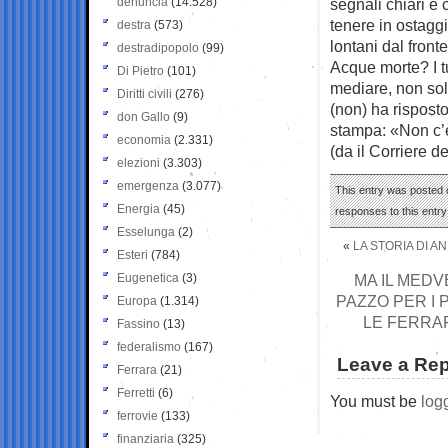
denuncia
(14.528)
segnali chiari e 
tenere in ostagg
destra
(573)
lontani dal fronte
destradipopolo
(99)
Acque morte? I t
Di Pietro
(101)
mediare, non solo
Diritti civili
(276)
(non) ha risposto
don Gallo
(9)
stampa: «Non c’è
economia
(2.331)
(da il Corriere d
elezioni
(3.303)
emergenza
(3.077)
This entry was posted o
Energia
(45)
responses to this entr
Esselunga
(2)
«
LA STORIA DI 
Esteri
(784)
Eugenetica
(3)
MA IL MEDV
PAZZO PER I P
Europa
(1.314)
LE FERRAR
Fassino
(13)
federalismo
(167)
Leave a Rep
Ferrara
(21)
Ferretti
(6)
You must be
log
ferrovie
(133)
finanziaria
(325)