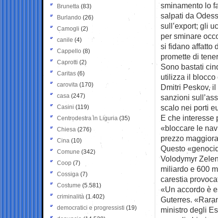
sminamento lo fac
Brunetta
(83)
salpati da Odess
Burlando
(26)
sull’export; gli 
Camogli
(2)
per sminare occo
canile
(4)
si fidano affatto
Cappello
(8)
promette di tener
Caprotti
(2)
Sono bastati cinq
Caritas
(6)
utilizza il blocc
carovita
(170)
Dmitri Peskov, i
casa
(247)
sanzioni sull’ass
scalo nei porti e
Casini
(119)
E che interesse 
Centrodestra in Liguria
(35)
«bloccare le navi
Chiesa
(276)
prezzo maggiorat
Cina
(10)
Questo «genocidi
Comune
(342)
Volodymyr Zelens
Coop
(7)
miliardo e 600 m
Cossiga
(7)
carestia provoca
Costume
(5.581)
«Un accordo è es
criminalità
(1.402)
Guterres. «Rarame
democratici e progressisti
(19)
ministro degli Es