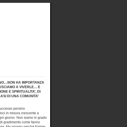
SINO…NON HA IMPORTANZA
IUSCIAMO A VIVERLE… E
NE E SPIRITUALITA’, DI
BASI DI UNA COMUNITA’
successo persino
ci in misura crescente a
ogni giorno. Non siamo in grado
ce di gradimento come fanno
sione. Ma proprio perchè Natale