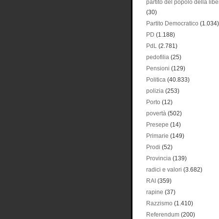
partito del popolo della libe
(30)
Partito Democratico
(1.034)
PD
(1.188)
PdL
(2.781)
pedofilia
(25)
Pensioni
(129)
Politica
(40.833)
polizia
(253)
Porto
(12)
povertà
(502)
Presepe
(14)
Primarie
(149)
Prodi
(52)
Provincia
(139)
radici e valori
(3.682)
RAI
(359)
rapine
(37)
Razzismo
(1.410)
Referendum
(200)