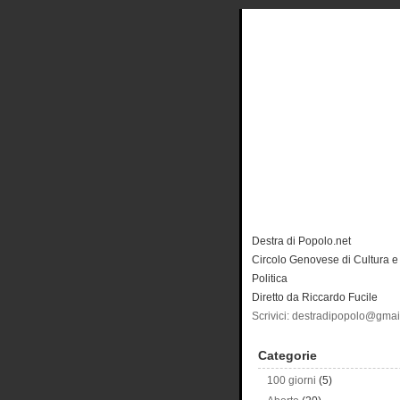
Destra di Popolo.net
Circolo Genovese di Cultura e
Politica
Diretto da Riccardo Fucile
Scrivici: destradipopolo@gma
Categorie
100 giorni
(5)