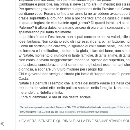
Cambiare è possibile, ma prima si deve cambiare ( in meglio) noi stess
Per questo ringraziamo le decine di dipendenti della Provincia di Ge
cui diamo voce. Forse che fino a un anno fa ne avrebbero avuto opportu
grazie soprattutto a loro, non solo a noi che facciamo da cassa di riso
In quante ingiustizie vi imbattete ogni giorno? Di quanti intrallazzi siet
Palermo? E allora dateci una mano ancora di più e tanti compagni di m
spalmeranno più tanto facilmente.
La politica è come l’esistenza: non si può concepire senza valori, stile di
idee, fantasia. Non contano solo gli interessi, il denaro, l’ambizione, i p
Conta un sorriso, una carezza, lo sguardo di chi ti vuole bene, una lac
sofferenza e la solitudine, il dolore e la gioia, il fare del bene, non solo
E’ Natale, momento di riunione di tante famiglie, di tante anime, di tan
Non conta la tavola maggiormente imbandita, spesso del superfluo, a
della stessa considerazione: ci sono intorno gli stessi esseri umani che
dignitosa, a sognare un futuro migliore per i propri figli.
)
Chi ci governa non scelga la strada più facile di “rappresentare” i potenti 
Casta.
Natale sia per tutti l’esempio che la forza del nostro Paese sta nella coe
recupero dei valori etici, nella politica sociale, nella famiglia. Non a
merende”, la Nutella è finita.
E’ ora di cambiare, è ora di una destra sociale.
This entry was posted on mercoledì, Dicembre 24th, 2008 at 10:48 and is filed under
destradipopolo
,
Politica
,
radi
entry through the
RSS 2.0
feed. You can
leave a response
, or
trackback
from your own site.
«
CAMERA, SENATO E QUIRINALE: ALLA FINE SI AUMENTANO I SOLD
19)