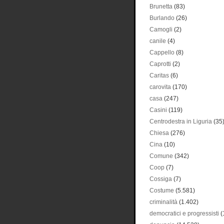
Brunetta
(83)
Burlando
(26)
Camogli
(2)
canile
(4)
Cappello
(8)
Caprotti
(2)
Caritas
(6)
carovita
(170)
casa
(247)
Casini
(119)
Centrodestra in Liguria
(35
Chiesa
(276)
Cina
(10)
Comune
(342)
Coop
(7)
Cossiga
(7)
Costume
(5.581)
criminalità
(1.402)
democratici e progressisti
(