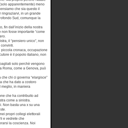
 e (solo apparentemente) meno
 pensiamo che sia questo il
ringraziarvi, in un grande
profondo Sud, comunque la
 fin dall’inizio della nostra
he non fosse importante “come
ero.
tra, il “pensiero unico”, non
 convinti.
o è piccola cronaca, occupazione
ocutore è il popolo italiano, non
bagliati solo perchè vengono
no a Roma, come a Genova, può
 che chi ci governa “elargisce”
tra che ha dato a costoro
l meglio, in maniera
one che ha contribuito ad
stra come a sinistra.
tici. Non basta una x su una
ste.
i propri collegi elettorali
li e vedrete che
erarsi la coscienza. Noi