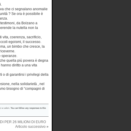
i.
nova che ci segnalano anomalie
nità ? Se ora è possibile è
nanza.
e testimoni, da Bolzano a
erende la nutella non la
 vita, coerenza, sacrificio,
iccoli egoismi, il successo.
rima, un bimbo che cresce, la
 riceverne.
te speranze.
nche quella più povera è degna
 hanno diritto a una vita
o di garantirsi i privilegi della
sione, nella solidarietà , nel
bbiamo bisogno di “compagni di
ci e valori
. You can follow any responses to this
I PER 26 MILIONI DI EURO
Articolo successivo
»