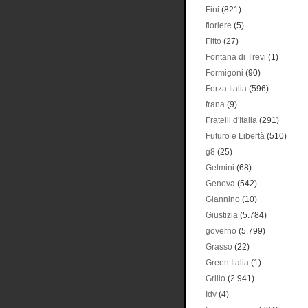
Fini
(821)
fioriere
(5)
Fitto
(27)
Fontana di Trevi
(1)
Formigoni
(90)
Forza Italia
(596)
frana
(9)
Fratelli d'Italia
(291)
Futuro e Libertà
(510)
g8
(25)
Gelmini
(68)
Genova
(542)
Giannino
(10)
Giustizia
(5.784)
governo
(5.799)
Grasso
(22)
Green Italia
(1)
Grillo
(2.941)
Idv
(4)