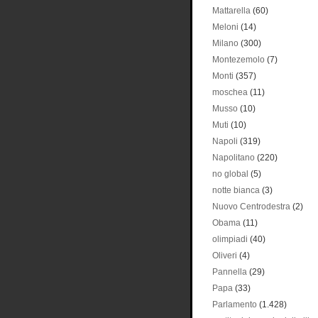
Mattarella
(60)
Meloni
(14)
Milano
(300)
Montezemolo
(7)
Monti
(357)
moschea
(11)
Musso
(10)
Muti
(10)
Napoli
(319)
Napolitano
(220)
no global
(5)
notte bianca
(3)
Nuovo Centrodestra
(2)
Obama
(11)
olimpiadi
(40)
Oliveri
(4)
Pannella
(29)
Papa
(33)
Parlamento
(1.428)