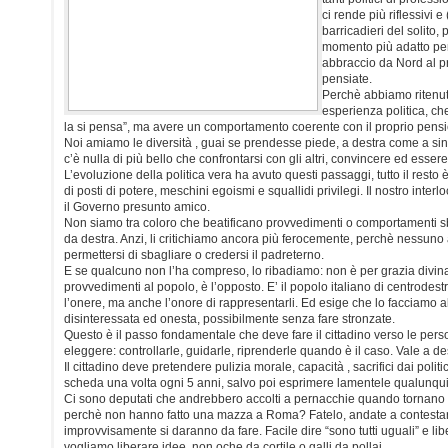
ci rende più riflessivi
barricadieri del solito,
momento più adatto per 
abbraccio da Nord al 
pensiate.
Perchè abbiamo ritenuto,
esperienza politica, c
la si pensa”, ma avere un comportamento coerente con il proprio pensi
Noi amiamo le diversità , guai se prendesse piede, a destra come a sinis
c’è nulla di più bello che confrontarsi con gli altri, convincere ed essere
L’evoluzione della politica vera ha avuto questi passaggi, tutto il rest
di posti di potere, meschini egoismi e squallidi privilegi. Il nostro interl
il Governo presunto amico.
Non siamo tra coloro che beatificano provvedimenti o comportamenti s
da destra. Anzi, li critichiamo ancora più ferocemente, perchè nessu
permettersi di sbagliare o credersi il padreterno.
E se qualcuno non l’ha compreso, lo ribadiamo: non è per grazia divina
provvedimenti al popolo, è l’opposto. E’ il popolo italiano di centrodes
l’onere, ma anche l’onore di rappresentarli. Ed esige che lo facciamo a
disinteressata ed onesta, possibilmente senza fare stronzate.
Questo è il passo fondamentale che deve fare il cittadino verso le pers
eleggere: controllarle, guidarle, riprenderle quando è il caso. Vale a de
Il cittadino deve pretendere pulizia morale, capacità , sacrifici dai poli
scheda una volta ogni 5 anni, salvo poi esprimere lamentele qualunqui
Ci sono deputati che andrebbero accolti a pernacchie quando tornano ne
perchè non hanno fatto una mazza a Roma? Fatelo, andate a contestar
improvvisamente si daranno da fare. Facile dire “sono tutti uguali” e lib
vogliamo liberare idee, non oche da cortile o galli da pollai.