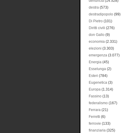
denuncia
(14.528)
destra
(573)
destradipopolo
(99)
Di Pietro
(101)
Diritti civili
(276)
don Gallo
(9)
economia
(2.331)
elezioni
(3.303)
emergenza
(3.077)
Energia
(45)
Esselunga
(2)
Esteri
(784)
Eugenetica
(3)
Europa
(1.314)
Fassino
(13)
federalismo
(167)
Ferrara
(21)
Ferretti
(6)
ferrovie
(133)
finanziaria
(325)