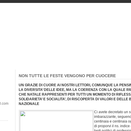
NON TUTTE LE FESTE VENGONO PER CUOCERE
UN GRAZIE DI CUORE AI NOSTRI LETTORI, COMUNQUE LA PEN
LA DIVERSITA’ DELLE IDEE, MA LA COERENZA CON LA QUALE R
CHE NATALE RAPPRESENTI PER TUTTI UN MOMENTO DI RIFLESSIO
SOLIDARIETA’ E SOCIALITA’, DI RISCOPERTA DI VALORI E DELLE 
il.com
NAZIONALE
Ci avete decretato un 
imbarazzante, seguendo
centinaia e centinaia 
di proporvi il ns. indi
tanti politici di profes