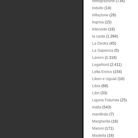
Immigrazione
(734)
indulto
(14)
inflazione
(26)
Ingroia
(15)
Interviste
(16)
la casta
(1.394)
La Destra
(45)
La Sapienza
(5)
Lavoro
(1.316)
LegaNord
(2.411)
Letta Enrico
(154)
Liberi e Uguali
(10)
Libia
(68)
Libri
(33)
Liguria Futurista
(25)
mafia
(543)
manifesto
(7)
Margherita
(16)
Maroni
(171)
Mastella
(16)