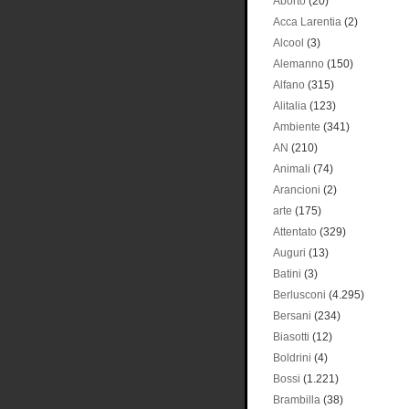
Aborto
(20)
Acca Larentia
(2)
Alcool
(3)
Alemanno
(150)
Alfano
(315)
Alitalia
(123)
Ambiente
(341)
AN
(210)
Animali
(74)
Arancioni
(2)
arte
(175)
Attentato
(329)
Auguri
(13)
Batini
(3)
Berlusconi
(4.295)
Bersani
(234)
Biasotti
(12)
Boldrini
(4)
Bossi
(1.221)
Brambilla
(38)