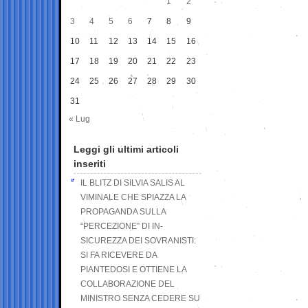
1
2
3
4
5
6
7
8
9
10
11
12
13
14
15
16
17
18
19
20
21
22
23
24
25
26
27
28
29
30
31
« Lug
Leggi gli ultimi articoli
inseriti
IL BLITZ DI SILVIA SALIS AL
VIMINALE CHE SPIAZZA LA
PROPAGANDA SULLA
“PERCEZIONE” DI IN-
SICUREZZA DEI SOVRANISTI:
SI FA RICEVERE DA
PIANTEDOSI E OTTIENE LA
COLLABORAZIONE DEL
MINISTRO SENZA CEDERE SU