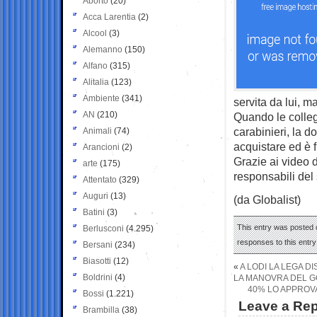
Aborto
(20)
Acca Larentia
(2)
Alcool
(3)
Alemanno
(150)
Alfano
(315)
Alitalia
(123)
Ambiente
(341)
servita da lui, ma
AN
(210)
Quando le colle
carabinieri, la d
Animali
(74)
acquistare ed è f
Arancioni
(2)
Grazie ai video 
arte
(175)
responsabili del
Attentato
(329)
Auguri
(13)
(da Globalist)
Batini
(3)
This entry was posted o
Berlusconi
(4.295)
responses to this entr
Bersani
(234)
Biasotti
(12)
«
A LODI LA LEGA DI
Boldrini
(4)
LA MANOVRA DEL GO
40% LO APPROVA
Bossi
(1.221)
Leave a Rep
Brambilla
(38)