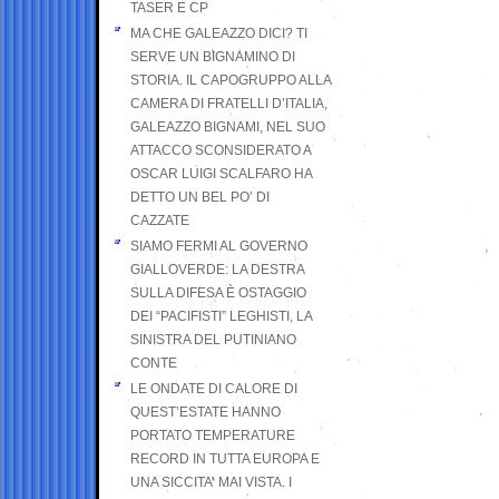
TASER E CP
MA CHE GALEAZZO DICI? TI
SERVE UN BIGNAMINO DI
STORIA. IL CAPOGRUPPO ALLA
CAMERA DI FRATELLI D’ITALIA,
GALEAZZO BIGNAMI, NEL SUO
ATTACCO SCONSIDERATO A
OSCAR LUIGI SCALFARO HA
DETTO UN BEL PO’ DI
CAZZATE
SIAMO FERMI AL GOVERNO
GIALLOVERDE: LA DESTRA
SULLA DIFESA È OSTAGGIO
DEI “PACIFISTI” LEGHISTI, LA
SINISTRA DEL PUTINIANO
CONTE
LE ONDATE DI CALORE DI
QUEST’ESTATE HANNO
PORTATO TEMPERATURE
RECORD IN TUTTA EUROPA E
UNA SICCITA’ MAI VISTA. I