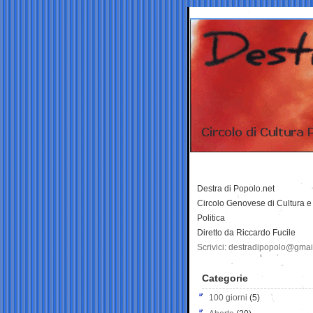
Destra di Popolo.net
Circolo Genovese di Cultura e
Politica
Diretto da Riccardo Fucile
Scrivici: destradipopolo@gma
Categorie
100 giorni
(5)