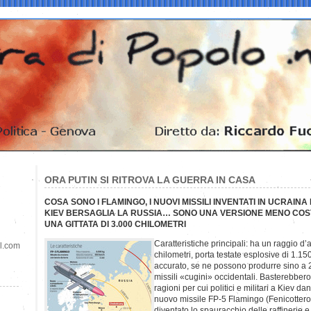
ORA PUTIN SI RITROVA LA GUERRA IN CASA
COSA SONO I FLAMINGO, I NUOVI MISSILI INVENTATI IN UCRAIN
KIEV BERSAGLIA LA RUSSIA… SONO UNA VERSIONE MENO COST
UNA GITTATA DI 3.000 CHILOMETRI
Caratteristiche principali: ha un raggio d
il.com
chilometri, porta testate esplosive di 1.150
accurato, se ne possono produrre sino a
missili «cugini» occidentali. Basterebbero
ragioni per cui politici e militari a Kiev 
nuovo missile FP-5 Flamingo (Fenicottero
diventato lo spauracchio delle raffinerie e 