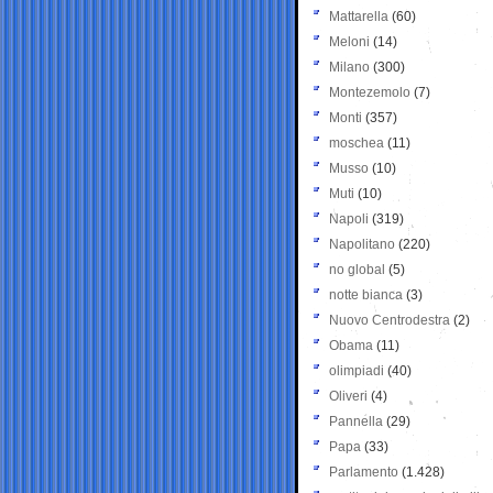
Mattarella
(60)
Meloni
(14)
Milano
(300)
Montezemolo
(7)
Monti
(357)
moschea
(11)
Musso
(10)
Muti
(10)
Napoli
(319)
Napolitano
(220)
no global
(5)
notte bianca
(3)
Nuovo Centrodestra
(2)
Obama
(11)
olimpiadi
(40)
Oliveri
(4)
Pannella
(29)
Papa
(33)
Parlamento
(1.428)