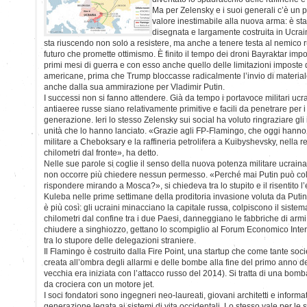
Ma per Zelensky e i suoi generali c’è un p
valore inestimabile alla nuova arma: è sta
disegnata e largamente costruita in Ucrai
sta riuscendo non solo a resistere, ma anche a tenere testa al nemico 
futuro che promette ottimismo. È finito il tempo dei droni Bayraktar impo
primi mesi di guerra e con esso anche quello delle limitazioni imposte 
americane, prima che Trump bloccasse radicalmente l’invio di material
anche dalla sua ammirazione per Vladimir Putin.
I successi non si fanno attendere. Già da tempo i portavoce militari ucr
antiaeree russe siano relativamente primitive e facili da penetrare per i
generazione. Ieri lo stesso Zelensky sui social ha voluto ringraziare gli
unità che lo hanno lanciato. «Grazie agli FP-Flamingo, che oggi hanno 
militare a Cheboksary e la raffineria petrolifera a Kuibyshevsky, nella 
chilometri dal fronte», ha detto.
Nelle sue parole si coglie il senso della nuova potenza militare ucrain
non occorre più chiedere nessun permesso. «Perché mai Putin può col
rispondere mirando a Mosca?», si chiedeva tra lo stupito e il risentito l
Kuleba nelle prime settimane della proditoria invasione voluta da Putin
è più così: gli ucraini minacciano la capitale russa, colpiscono il siste
chilometri dal confine tra i due Paesi, danneggiano le fabbriche di armi
chiudere a singhiozzo, gettano lo scompiglio al Forum Economico Inte
tra lo stupore delle delegazioni straniere.
Il Flamingo è costruito dalla Fire Point, una startup che come tante soci
creata all’ombra degli allarmi e delle bombe alla fine del primo anno d
vecchia era iniziata con l’attacco russo del 2014). Si tratta di una bom
da crociera con un motore jet.
I soci fondatori sono ingegneri neo-laureati, giovani architetti e informat
generazione legata ai sistemi di vita occidentali. Lo stesso vale per le 