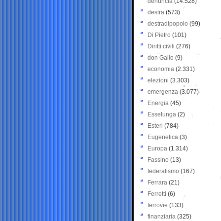
denuncia
(14.528)
destra
(573)
destradipopolo
(99)
Di Pietro
(101)
Diritti civili
(276)
don Gallo
(9)
economia
(2.331)
elezioni
(3.303)
emergenza
(3.077)
Energia
(45)
Esselunga
(2)
Esteri
(784)
Eugenetica
(3)
Europa
(1.314)
Fassino
(13)
federalismo
(167)
Ferrara
(21)
Ferretti
(6)
ferrovie
(133)
finanziaria
(325)