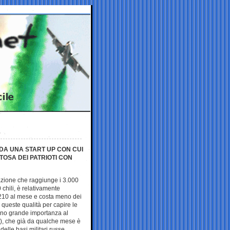
A DA UNA START UP CON CUI
OSA DEI PATRIOTI CON
’azione che raggiunge i 3.000
 chili, è relativamente
 210 al mese e costa meno dei
 queste qualità per capire le
danno grande importanza al
), che già da qualche mese è
delle basi militari russe.