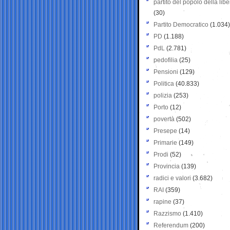
partito del popolo della libe
(30)
Partito Democratico
(1.034)
PD
(1.188)
PdL
(2.781)
pedofilia
(25)
Pensioni
(129)
Politica
(40.833)
polizia
(253)
Porto
(12)
povertà
(502)
Presepe
(14)
Primarie
(149)
Prodi
(52)
Provincia
(139)
radici e valori
(3.682)
RAI
(359)
rapine
(37)
Razzismo
(1.410)
Referendum
(200)