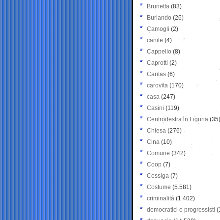
Brunetta
(83)
Burlando
(26)
Camogli
(2)
canile
(4)
Cappello
(8)
Caprotti
(2)
Caritas
(6)
carovita
(170)
casa
(247)
Casini
(119)
Centrodestra in Liguria
(35
Chiesa
(276)
Cina
(10)
Comune
(342)
Coop
(7)
Cossiga
(7)
Costume
(5.581)
criminalità
(1.402)
democratici e progressisti
(