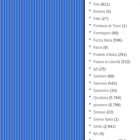
Fini
(821)
fioriere
(5)
Fitto
(27)
Fontana di Trevi
(1)
Formigoni
(90)
Forza Italia
(596)
frana
(9)
Fratelli d'Italia
(291)
Futuro e Libertà
(510)
g8
(25)
Gelmini
(68)
Genova
(542)
Giannino
(10)
Giustizia
(5.784)
governo
(5.799)
Grasso
(22)
Green Italia
(1)
Grillo
(2.941)
Idv
(4)