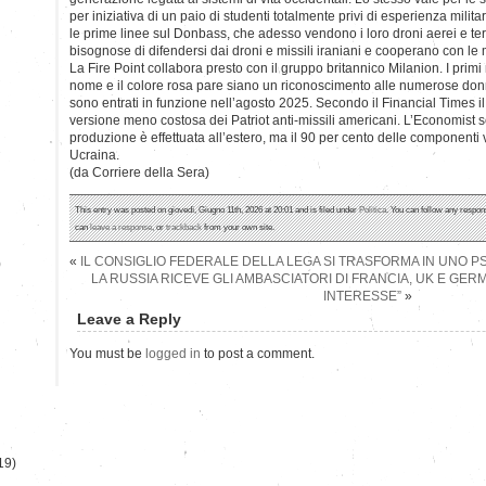
per iniziativa di un paio di studenti totalmente privi di esperienza milit
le prime linee sul Donbass, che adesso vendono i loro droni aerei e ter
bisognose di difendersi dai droni e missili iraniani e cooperano con le 
La Fire Point collabora presto con il gruppo britannico Milanion. I primi 
nome e il colore rosa pare siano un riconoscimento alle numerose don
sono entrati in funzione nell’agosto 2025. Secondo il Financial Times i
versione meno costosa dei Patriot anti-missili americani. L’Economist 
produzione è effettuata all’estero, ma il 90 per cento delle componenti
Ucraina.
(da Corriere della Sera)
This entry was posted on giovedì, Giugno 11th, 2026 at 20:01 and is filed under
Politica
. You can follow any respon
can
leave a response
, or
trackback
from your own site.
«
IL CONSIGLIO FEDERALE DELLA LEGA SI TRASFORMA IN UNO 
)
LA RUSSIA RICEVE GLI AMBASCIATORI DI FRANCIA, UK E GER
INTERESSE”
»
Leave a Reply
You must be
logged in
to post a comment.
19)