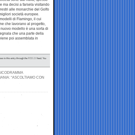
are ma decisi a farsela visitando
restri alle monarchie del Golfo
migliori società europee.
modelli di Flamingo, il cui
ne che lavorano al progetto,
l nuovo modello è una sorta di
segnala che una parte della
 viene poi assemblata in
ses to this entry through the
RSS 2.0
feed. You
PSICODRAMMA
MANIA: “ASCOLTIAMO CON