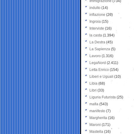
Immigrazione
(734)
indulto
(14)
inflazione
(26)
Ingroia
(15)
Interviste
(16)
la casta
(1.394)
La Destra
(45)
La Sapienza
(5)
Lavoro
(1.316)
LegaNord
(2.411)
Letta Enrico
(154)
Liberi e Uguali
(10)
Libia
(68)
Libri
(33)
Liguria Futurista
(25)
mafia
(543)
manifesto
(7)
Margherita
(16)
Maroni
(171)
Mastella
(16)