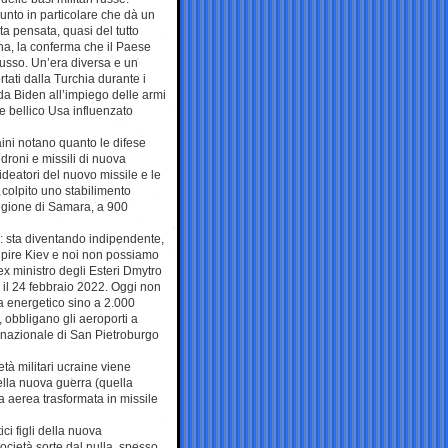
unto in particolare che dà un
ta pensata, quasi del tutto
na, la conferma che il Paese
russo. Un’era diversa e un
rtati dalla Turchia durante i
da Biden all’impiego delle armi
e bellico Usa influenzato
aini notano quanto le difese
 droni e missili di nuova
 ideatori del nuovo missile e le
colpito uno stabilimento
regione di Samara, a 900
a: sta diventando indipendente,
pire Kiev e noi non possiamo
’ex ministro degli Esteri Dmytro
 il 24 febbraio 2022. Oggi non
ma energetico sino a 2.000
, obbligano gli aeroporti a
rnazionale di San Pietroburgo
età militari ucraine viene
ella nuova guerra (quella
ba aerea trasformata in missile
ici figli della nuova
società sorte dal nulla, spesso