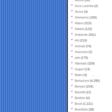
Aborto
(20)
Acca Larentia
(2)
Alcool
(3)
Alemanno
(150)
Alfano
(315)
Alitalia
(123)
Ambiente
(341)
AN
(210)
Animali
(74)
Arancioni
(2)
arte
(175)
Attentato
(329)
Auguri
(13)
Batini
(3)
Berlusconi
(4.295)
Bersani
(234)
Biasotti
(12)
Boldrini
(4)
Bossi
(1.221)
Brambilla
(38)