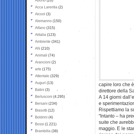
Aborto
(20)
Acca Larentia
(2)
Alcool
(3)
Alemanno
(150)
Alfano
(315)
Alitalia
(123)
Ambiente
(341)
AN
(210)
Animali
(74)
Arancioni
(2)
arte
(175)
Attentato
(329)
Auguri
(13)
capire loro che è
Batini
(3)
direttore della 
A 14 giorni dall’
Berlusconi
(4.295)
e sperimentazion
Bersani
(234)
Rispettiamo la s
Biasotti
(12)
“Intanto – ha pre
Boldrini
(4)
suite che avrebb
Bossi
(1.221)
maggio. E le stan
Brambilla
(38)