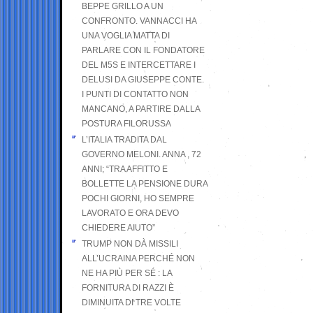
BEPPE GRILLO A UN
CONFRONTO. VANNACCI HA
UNA VOGLIA MATTA DI
PARLARE CON IL FONDATORE
DEL M5S E INTERCETTARE I
DELUSI DA GIUSEPPE CONTE.
I PUNTI DI CONTATTO NON
MANCANO, A PARTIRE DALLA
POSTURA FILORUSSA
L’ITALIA TRADITA DAL
GOVERNO MELONI. ANNA , 72
ANNI; “TRA AFFITTO E
BOLLETTE LA PENSIONE DURA
POCHI GIORNI, HO SEMPRE
LAVORATO E ORA DEVO
CHIEDERE AIUTO”
TRUMP NON DÀ MISSILI
ALL’UCRAINA PERCHÉ NON
NE HA PIÙ PER SÉ : LA
FORNITURA DI RAZZI È
DIMINUITA DI TRE VOLTE