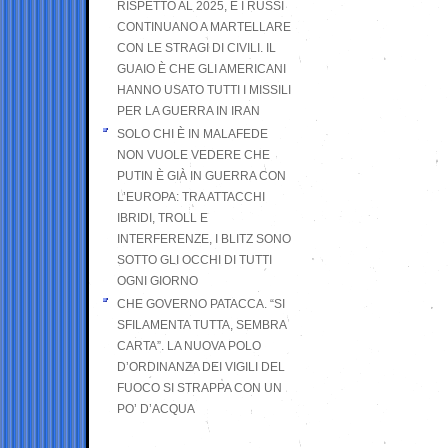
RISPETTO AL 2025, E I RUSSI
CONTINUANO A MARTELLARE
CON LE STRAGI DI CIVILI. IL
GUAIO È CHE GLI AMERICANI
HANNO USATO TUTTI I MISSILI
PER LA GUERRA IN IRAN
SOLO CHI È IN MALAFEDE
NON VUOLE VEDERE CHE
PUTIN È GIÀ IN GUERRA CON
L’EUROPA: TRA ATTACCHI
IBRIDI, TROLL E
INTERFERENZE, I BLITZ SONO
SOTTO GLI OCCHI DI TUTTI
OGNI GIORNO
CHE GOVERNO PATACCA. “SI
SFILAMENTA TUTTA, SEMBRA
CARTA”. LA NUOVA POLO
D’ORDINANZA DEI VIGILI DEL
FUOCO SI STRAPPA CON UN
PO’ D’ACQUA