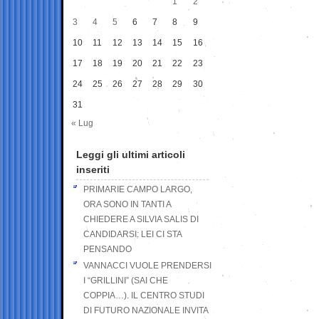
1
2
3
4
5
6
7
8
9
10
11
12
13
14
15
16
17
18
19
20
21
22
23
24
25
26
27
28
29
30
31
« Lug
Leggi gli ultimi articoli
inseriti
PRIMARIE CAMPO LARGO,
ORA SONO IN TANTI A
CHIEDERE A SILVIA SALIS DI
CANDIDARSI: LEI CI STA
PENSANDO
VANNACCI VUOLE PRENDERSI
I “GRILLINI” (SAI CHE
COPPIA…). IL CENTRO STUDI
DI FUTURO NAZIONALE INVITA