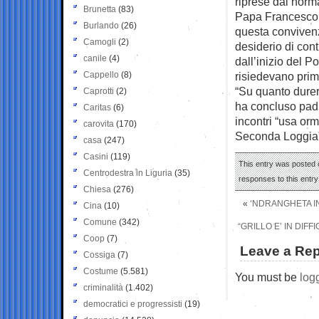
riprese dai normal
Brunetta
(83)
Papa Francesco,
Burlando
(26)
questa convivenz
Camogli
(2)
desiderio di con
canile
(4)
dall’inizio del P
Cappello
(8)
risiedevano prima
“Su quanto durer
Caprotti
(2)
ha concluso pad
Caritas
(6)
incontri “usa or
carovita
(170)
Seconda Loggia
casa
(247)
Casini
(119)
This entry was posted 
Centrodestra in Liguria
(35)
responses to this entr
Chiesa
(276)
«
‘NDRANGHETA IN
Cina
(10)
Comune
(342)
“GRILLO E’ IN DIFF
Coop
(7)
Leave a Rep
Cossiga
(7)
Costume
(5.581)
You must be
log
criminalità
(1.402)
democratici e progressisti
(19)