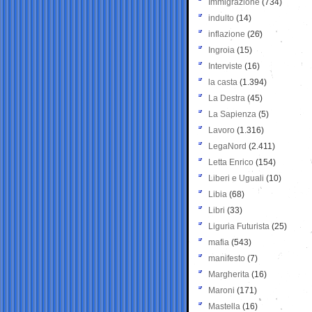
Immigrazione
(734)
indulto
(14)
inflazione
(26)
Ingroia
(15)
Interviste
(16)
la casta
(1.394)
La Destra
(45)
La Sapienza
(5)
Lavoro
(1.316)
LegaNord
(2.411)
Letta Enrico
(154)
Liberi e Uguali
(10)
Libia
(68)
Libri
(33)
Liguria Futurista
(25)
mafia
(543)
manifesto
(7)
Margherita
(16)
Maroni
(171)
Mastella
(16)