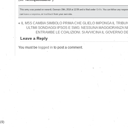
This entry was posted on venerdì, Gennaio 19th, 2018 at 12:59 and is filed under
Grillo
. You can follow any respon
can
leave a response
, or
trackback
from your own site.
«
IL M5S CAMBIA SIMBOLO PRIMA CHE GLIELO IMPONGA IL TRIBU
ULTIMI SONDAGGI IPSOS E SWG: NESSUNA MAGGIORANZA 
ENTRAMBE LE COALIZIONI. SI AVVICINA IL GOVERNO 
Leave a Reply
You must be
logged in
to post a comment.
)
19)