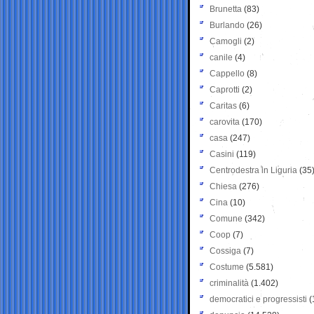
Brunetta
(83)
Burlando
(26)
Camogli
(2)
canile
(4)
Cappello
(8)
Caprotti
(2)
Caritas
(6)
carovita
(170)
casa
(247)
Casini
(119)
Centrodestra in Liguria
(35
Chiesa
(276)
Cina
(10)
Comune
(342)
Coop
(7)
Cossiga
(7)
Costume
(5.581)
criminalità
(1.402)
democratici e progressisti
(