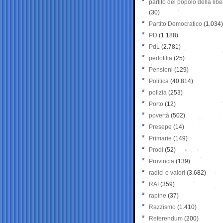
partito del popolo della libe
(30)
Partito Democratico
(1.034)
PD
(1.188)
PdL
(2.781)
pedofilia
(25)
Pensioni
(129)
Politica
(40.814)
polizia
(253)
Porto
(12)
povertà
(502)
Presepe
(14)
Primarie
(149)
Prodi
(52)
Provincia
(139)
radici e valori
(3.682)
RAI
(359)
rapine
(37)
Razzismo
(1.410)
Referendum
(200)