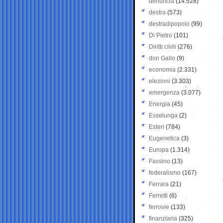
denuncia
(14.528)
destra
(573)
destradipopolo
(99)
Di Pietro
(101)
Diritti civili
(276)
don Gallo
(9)
economia
(2.331)
elezioni
(3.303)
emergenza
(3.077)
Energia
(45)
Esselunga
(2)
Esteri
(784)
Eugenetica
(3)
Europa
(1.314)
Fassino
(13)
federalismo
(167)
Ferrara
(21)
Ferretti
(6)
ferrovie
(133)
finanziaria
(325)