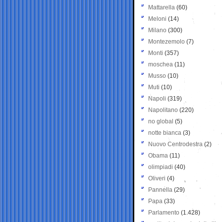
Mattarella
(60)
Meloni
(14)
Milano
(300)
Montezemolo
(7)
Monti
(357)
moschea
(11)
Musso
(10)
Muti
(10)
Napoli
(319)
Napolitano
(220)
no global
(5)
notte bianca
(3)
Nuovo Centrodestra
(2)
Obama
(11)
olimpiadi
(40)
Oliveri
(4)
Pannella
(29)
Papa
(33)
Parlamento
(1.428)