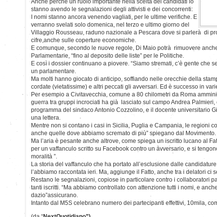
Anche perchè un ruolo importante nella scelta dei candidati lo
stanno avendo le segnalazioni degli attivisti e dei concorrenti:
I nomi stanno ancora venendo vagliati, per le ultime verifiche. E
verranno svelati solo domenica, nel terzo e ultimo giorno del
Villaggio Rousseau, raduno nazionale a Pescara dove si parlerà di 
cifre,anche sulle coperture economiche.
E comunque, secondo le nuove regole, Di Maio potrà rimuovere anche i
Parlamentarie, “fino al deposito delle liste” per le Politiche.
E così i dossier continuano a piovere. “Siamo stremati, c’è gente che se
un parlamentare.
Ma molti hanno giocato di anticipo, soffiando nelle orecchie della stam
cordate (vietatissime) e altri peccati gli avversari. Ed è successo in varie 
Per esempio a Civitavecchia, comune a 80 chilometri da Roma amminis
guerra tra gruppi incrociati ha già lasciato sul campo Andrea Palmieri, 
programma del sindaco Antonio Cozzolino, e il docente universitario Giu
una lettera.
Mentre non si contano i casi in Sicilia, Puglia e Campania, le regioni 
anche quelle dove abbiamo scremato di più” spiegano dal Movimento.
Ma l’aria è pesante anche altrove, come spiega un iscritto lucano al Fatto
per un vaffanculo scritto su Facebook contro un avversario, e si tengo
moralità ”.
La storia del vaffanculo che ha portato all’esclusione dalle candidature 
l’abbiamo raccontata ieri. Ma, aggiunge il Fatto, anche tra i delatori ci son
Restano le segnalazioni, copiose in particolare contro i collaboratori p
tanti iscritti. “Ma abbiamo controllato con attenzione tutti i nomi, e anc
dazio”assicurano.
Intanto dal M5S celebrano numero dei partecipanti effettivi, 10mila, com
(da “
NextQuotidiano”)