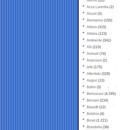
Aborto
(20)
Acca Larentia
(2)
Alcool
(3)
Alemanno
(150)
Alfano
(315)
Alitalia
(123)
Ambiente
(341)
AN
(210)
Animali
(74)
Arancioni
(2)
arte
(175)
Attentato
(329)
Auguri
(13)
Batini
(3)
Berlusconi
(4.295)
Bersani
(234)
Biasotti
(12)
Boldrini
(4)
Bossi
(1.221)
Brambilla
(38)