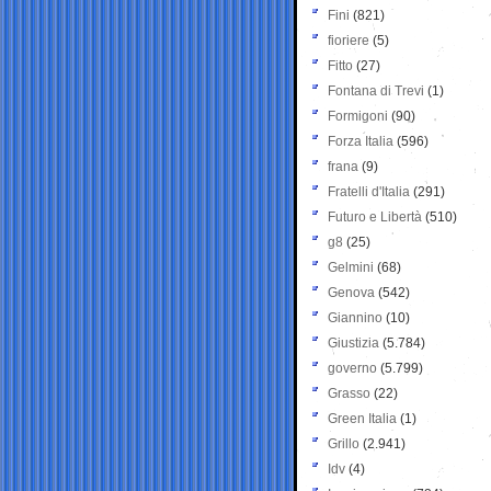
Fini
(821)
fioriere
(5)
Fitto
(27)
Fontana di Trevi
(1)
Formigoni
(90)
Forza Italia
(596)
frana
(9)
Fratelli d'Italia
(291)
Futuro e Libertà
(510)
g8
(25)
Gelmini
(68)
Genova
(542)
Giannino
(10)
Giustizia
(5.784)
governo
(5.799)
Grasso
(22)
Green Italia
(1)
Grillo
(2.941)
Idv
(4)