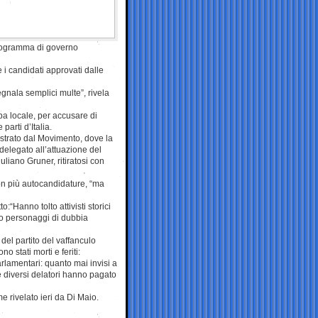
programma di governo
 candidati approvati dalle
gnala semplici multe”, rivela
pa locale, per accusare di
parti d’Italia.
trato dal Movimento, dove la
delegato all’attuazione del
liano Gruner, ritiratosi con
con più autocandidature, “ma
:“Hanno tolto attivisti storici
no personaggi di dubbia
del partito del vaffanculo
o stati morti e feriti:
arlamentari: quanto mai invisi a
he diversi delatori hanno pagato
e rivelato ieri da Di Maio.