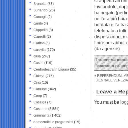
si appella all’un
Brunetta
(83)
Invitandole, dopo
Burlando
(26)
ha negato (perfi
Camogli
(2)
nell’ora più buia
canile
(4)
bordata e l’altra
Cappello
(8)
telefonato a tutt
disperazione, ma
Caprotti
(2)
finire per abbocc
Caritas
(6)
(da agenzie)
carovita
(170)
casa
(247)
This entry was posted 
Casini
(119)
responses to this entr
Centrodestra in Liguria
(35)
«
REFERENDUM, ME
Chiesa
(276)
BIENNALE VENEZIA,
Cina
(10)
Comune
(342)
Leave a Rep
Coop
(7)
You must be
log
Cossiga
(7)
Costume
(5.581)
criminalità
(1.402)
democratici e progressisti
(19)