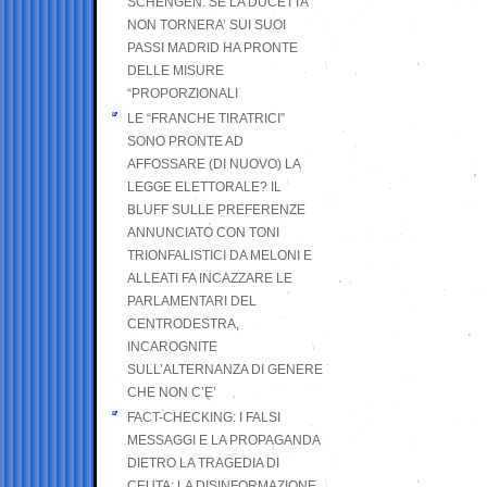
SCHENGEN. SE LA DUCETTA
NON TORNERA’ SUI SUOI
PASSI MADRID HA PRONTE
DELLE MISURE
“PROPORZIONALI
LE “FRANCHE TIRATRICI”
SONO PRONTE AD
AFFOSSARE (DI NUOVO) LA
LEGGE ELETTORALE? IL
BLUFF SULLE PREFERENZE
ANNUNCIATO CON TONI
TRIONFALISTICI DA MELONI E
ALLEATI FA INCAZZARE LE
PARLAMENTARI DEL
CENTRODESTRA,
INCAROGNITE
SULL’ALTERNANZA DI GENERE
CHE NON C’E’
FACT-CHECKING: I FALSI
MESSAGGI E LA PROPAGANDA
DIETRO LA TRAGEDIA DI
CEUTA: LA DISINFORMAZIONE