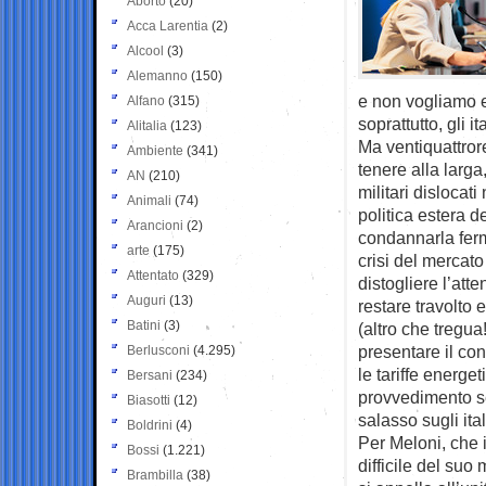
Aborto
(20)
Acca Larentia
(2)
Alcool
(3)
Alemanno
(150)
e non vogliamo e
Alfano
(315)
soprattutto, gli it
Alitalia
(123)
Ma ventiquattrore
Ambiente
(341)
tenere alla larga
AN
(210)
militari dislocati
Animali
(74)
politica estera d
Arancioni
(2)
condannarla ferm
arte
(175)
crisi del mercato
Attentato
(329)
distogliere l’att
Auguri
(13)
restare travolto 
Batini
(3)
(altro che tregua
presentare il con
Berlusconi
(4.295)
le tariffe energe
Bersani
(234)
provvedimento se
Biasotti
(12)
salasso sugli ital
Boldrini
(4)
Per Meloni, che 
Bossi
(1.221)
difficile del su
Brambilla
(38)