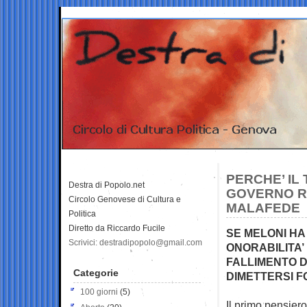
PERCHE’ IL
Destra di Popolo.net
GOVERNO RA
Circolo Genovese di Cultura e
MALAFEDE
Politica
Diretto da Riccardo Fucile
SE MELONI HA
Scrivici: destradipopolo@gmail.com
ONORABILITA’
FALLIMENTO D
Categorie
DIMETTERSI F
100 giorni
(5)
Il primo pensier