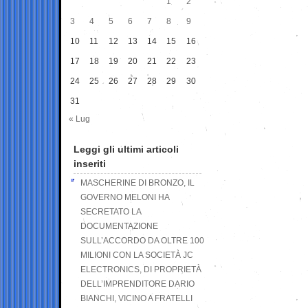
1
2
3
4
5
6
7
8
9
10
11
12
13
14
15
16
17
18
19
20
21
22
23
24
25
26
27
28
29
30
31
« Lug
Leggi gli ultimi articoli
inseriti
MASCHERINE DI BRONZO, IL
GOVERNO MELONI HA
SECRETATO LA
DOCUMENTAZIONE
SULL’ACCORDO DA OLTRE 100
MILIONI CON LA SOCIETÀ JC
ELECTRONICS, DI PROPRIETÀ
DELL’IMPRENDITORE DARIO
BIANCHI, VICINO A FRATELLI