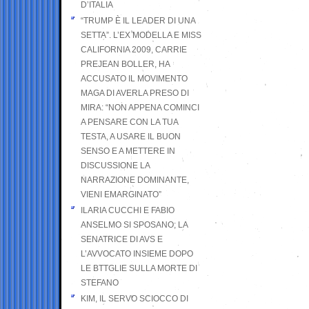
D’ITALIA
“TRUMP È IL LEADER DI UNA
SETTA”. L’EX MODELLA E MISS
CALIFORNIA 2009, CARRIE
PREJEAN BOLLER, HA
ACCUSATO IL MOVIMENTO
MAGA DI AVERLA PRESO DI
MIRA: “NON APPENA COMINCI
A PENSARE CON LA TUA
TESTA, A USARE IL BUON
SENSO E A METTERE IN
DISCUSSIONE LA
NARRAZIONE DOMINANTE,
VIENI EMARGINATO”
ILARIA CUCCHI E FABIO
ANSELMO SI SPOSANO; LA
SENATRICE DI AVS E
L’AVVOCATO INSIEME DOPO
LE BTTGLIE SULLA MORTE DI
STEFANO
KIM, IL SERVO SCIOCCO DI