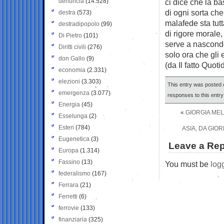
denuncia
(14.528)
ci dice che la b
di ogni sorta che
destra
(573)
malafede sta tutt
destradipopolo
(99)
di rigore morale,
Di Pietro
(101)
serve a nasconde
Diritti civili
(276)
solo ora che gli 
don Gallo
(9)
(da Il fatto Quoti
economia
(2.331)
elezioni
(3.303)
This entry was posted o
emergenza
(3.077)
responses to this entr
Energia
(45)
«
GIORGIA MEL
Esselunga
(2)
Esteri
(784)
ASIA, DA GIO
Eugenetica
(3)
Leave a Rep
Europa
(1.314)
Fassino
(13)
You must be
log
federalismo
(167)
Ferrara
(21)
Ferretti
(6)
ferrovie
(133)
finanziaria
(325)