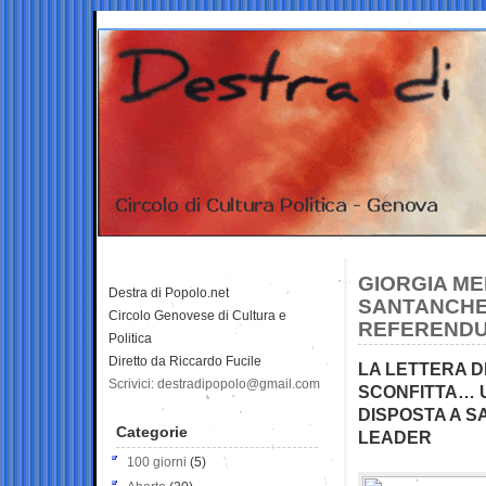
GIORGIA ME
Destra di Popolo.net
SANTANCHE’
Circolo Genovese di Cultura e
REFEREND
Politica
Diretto da Riccardo Fucile
LA LETTERA D
Scrivici: destradipopolo@gmail.com
SCONFITTA… U
DISPOSTA A S
Categorie
LEADER
100 giorni
(5)