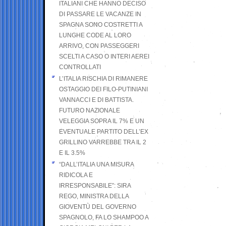
ITALIANI CHE HANNO DECISO
DI PASSARE LE VACANZE IN
SPAGNA SONO COSTRETTI A
LUNGHE CODE AL LORO
ARRIVO, CON PASSEGGERI
SCELTI A CASO O INTERI AEREI
CONTROLLATI
L’ITALIA RISCHIA DI RIMANERE
OSTAGGIO DEI FILO-PUTINIANI
VANNACCI E DI BATTISTA.
FUTURO NAZIONALE
VELEGGIA SOPRA IL 7% E UN
EVENTUALE PARTITO DELL’EX
GRILLINO VARREBBE TRA IL 2
E IL 3.5%
“DALL’ITALIA UNA MISURA
RIDICOLA E
IRRESPONSABILE”: SIRA
REGO, MINISTRA DELLA
GIOVENTÙ DEL GOVERNO
SPAGNOLO, FA LO SHAMPOO A