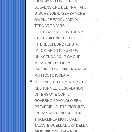
GIORGIA MELONI PER LA
SOSPENSIONE DEL TRATTATO
SI SCHENGEN: “SEMBRA CHE
SIA PIÙ PREOCCUPATA DI
TORNARE A FARSI
FOTOGRAFARE CON TRUMP
CHE DI DIFENDERE GLI
INTERESSI EUROPEI. STA
IMPORTANDO IN EUROPA
UN’AGENDA POLITICA CHE
MIRA A INDEBOLIRLA
DALL’INTERNO. MA È RIMASTA
PIUTTOSTO ISOLATA”
MELONI SI È INFILATA DA SOLA
NEL TUNNEL. L’ESCALATION
DI TENSIONE CON IL
GOVERNO SPAGNOLO ERA
PREVEDIBILE: TRE GIORNI FA
C’ERA STATO UNO SCONTRO
TRA LA LINEA MORBIDA DI
TAJANI E QUELLA DURA DELLA
PREMIER CON SALVINI E