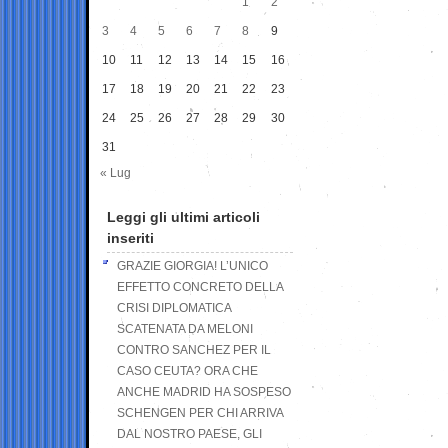
1
2
3
4
5
6
7
8
9
10
11
12
13
14
15
16
17
18
19
20
21
22
23
24
25
26
27
28
29
30
31
« Lug
Leggi gli ultimi articoli
inseriti
GRAZIE GIORGIA! L’UNICO
EFFETTO CONCRETO DELLA
CRISI DIPLOMATICA
SCATENATA DA MELONI
CONTRO SANCHEZ PER IL
CASO CEUTA? ORA CHE
ANCHE MADRID HA SOSPESO
SCHENGEN PER CHI ARRIVA
DAL NOSTRO PAESE, GLI