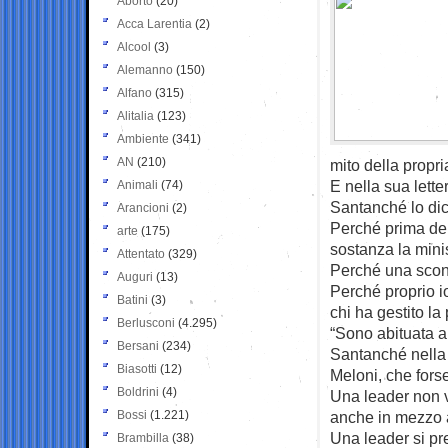
Aborto
(20)
Acca Larentia
(2)
Alcool
(3)
Alemanno
(150)
Alfano
(315)
Alitalia
(123)
Ambiente
(341)
AN
(210)
mito della propria 
E nella sua lette
Animali
(74)
Santanché lo dic
Arancioni
(2)
Perché prima del
arte
(175)
sostanza la minis
Attentato
(329)
Perché una sconf
Auguri
(13)
Perché proprio io
Batini
(3)
chi ha gestito la
Berlusconi
(4.295)
“Sono abituata a 
Bersani
(234)
Santanché nella s
Biasotti
(12)
Meloni, che forse
Boldrini
(4)
Una leader non v
Bossi
(1.221)
anche in mezzo 
Una leader si pre
Brambilla
(38)