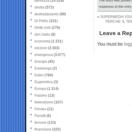
denuncia
(14.528)
This entry was posted o
responses to this entr
destra
(573)
destradipopolo
(99)
«
SUPERMEDIA YOU
Di Pietro
(101)
PERCHE’ IL T
Diritti civili
(276)
Leave a Rep
don Gallo
(9)
economia
(2.331)
You must be
log
elezioni
(3.303)
emergenza
(3.077)
Energia
(45)
Esselunga
(2)
Esteri
(784)
Eugenetica
(3)
Europa
(1.314)
Fassino
(13)
federalismo
(167)
Ferrara
(21)
Ferretti
(6)
ferrovie
(133)
finanziaria
(325)