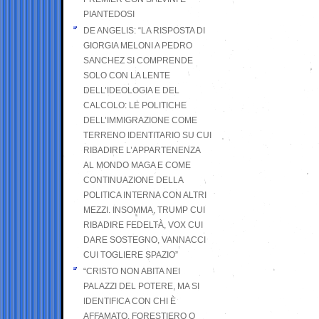
PIANTEDOSI
DE ANGELIS: “LA RISPOSTA DI
GIORGIA MELONI A PEDRO
SANCHEZ SI COMPRENDE
SOLO CON LA LENTE
DELL’IDEOLOGIA E DEL
CALCOLO: LE POLITICHE
DELL’IMMIGRAZIONE COME
TERRENO IDENTITARIO SU CUI
RIBADIRE L’APPARTENENZA
AL MONDO MAGA E COME
CONTINUAZIONE DELLA
POLITICA INTERNA CON ALTRI
MEZZI. INSOMMA, TRUMP CUI
RIBADIRE FEDELTÀ, VOX CUI
DARE SOSTEGNO, VANNACCI
CUI TOGLIERE SPAZIO”
“CRISTO NON ABITA NEI
PALAZZI DEL POTERE, MA SI
IDENTIFICA CON CHI È
AFFAMATO, FORESTIERO O