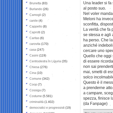
Una leader si fa 
Brunetta
(83)
al posto suo.
Burlando
(26)
Nel voler mandar
Camogli
(2)
Meloni ha invece
canile
(4)
sconfitta, dispost
Cappello
(8)
La verità che fa 
Caprotti
(2)
se stessa e agli 
Caritas
(6)
ha perso. Che la 
carovita
(170)
anziché indeboli
casa
(247)
cercare uno spe
Quello che oggi 
Casini
(119)
di essere ricorda
Centrodestra in Liguria
(35)
non sai prendert
Chiesa
(276)
mai, smetti di es
Cina
(10)
solco incolmabile 
Comune
(342)
Questo è il mes
Coop
(7)
a prenderne atto,
Cossiga
(7)
a campare, scegli
Costume
(5.581)
spezza, finisce l
criminalità
(1.402)
(da Fanpage)
democratici e progressisti
(19)