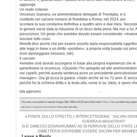
aggiunge.
Un reato colposo
Vincenzo Soprano, ex amministratore delegato di Trenitalia, si è
costituito nel carcere romano di Rebibbia a Roma, nel 2024, per
scontare la sua condanna definitiva a quattro anni e due mesi. Second
in genere viene data la riduzione di un terzo della pena. Ma non a lui. 
prescrizioni. Un gesto che avrebbe dovuto essere considerato: «Invece
lasciare tutto così».
Moretti dice anche che per essere assolto dalla responsabilità oggett
alle leggi in base a un diritto «positivo», a propria volta basato sul p
(non danneggiare nessuno, ndr).
Il carcere
Avrebbe cioè dovuto accorgersi in base alla propria esperienza che le
garantivano la sicurezza. «Quando l’ho spiegato ad altri amministratori
nei capelli, perché questa sentenza pone un precedente pericolosissimo
manager». Ora gli tocca la galera: «Vado anche se ho 72 anni. E senz
perché ho la schiena dritta e la testa alta, come si sa. Vado, e spero c
(da agenzie)
This entry was posted on venerdì, Giugno 26th, 2026 at 14:25 and is filed under
Politica
. You can follow any respon
can
leave a response
, or
trackback
from your own site.
«
PONTE SULLO STRETTO, L’INTERCETTAZIONE: “SALVINI DIS
GUERRA AI MAGISTRATI”
SI E’ DIMESSO DONNARUMMA” AD DI FERROVIE DELLO STATO, LE 
DIMETTERSI DOVREBBE ESSERE SALVINI PER MANIFEST
Leave a Reply