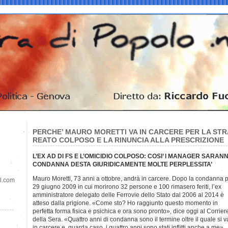
PERCHE’ MAURO MORETTI VA IN CARCERE PER LA STRA
REATO COLPOSO E LA RINUNCIA ALLA PRESCRIZIONE
L’EX AD DI FS E L’OMICIDIO COLPOSO: COSI’ I MANAGER SARA
CONDANNA DESTA GIURIDICAMENTE MOLTE PERPLESSITA’
Mauro Moretti, 73 anni a ottobre, andrà in carcere. Dopo la condanna p
il.com
29 giugno 2009 in cui morirono 32 persone e 100 rimasero feriti, l’ex
amministratore delegato delle Ferrovie dello Stato dal 2006 al 2014 è
atteso dalla prigione. «Come sto? Ho raggiunto questo momento in
perfetta forma fisica e psichica e ora sono pronto», dice oggi al Corrier
della Sera. «Quattro anni di condanna sono il termine oltre il quale si v
in carcere e, guarda caso, i quattro anni sono stati inflitti anche a me»,