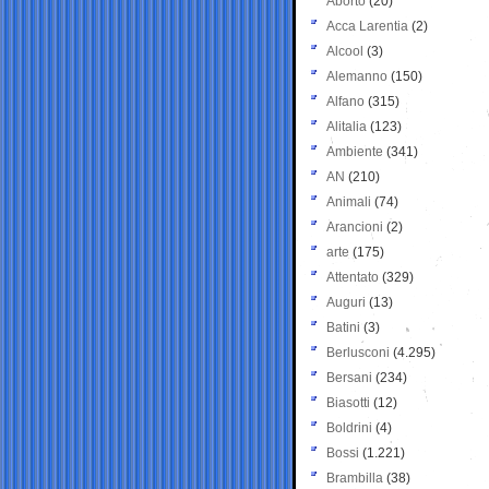
Aborto
(20)
Acca Larentia
(2)
Alcool
(3)
Alemanno
(150)
Alfano
(315)
Alitalia
(123)
Ambiente
(341)
AN
(210)
Animali
(74)
Arancioni
(2)
arte
(175)
Attentato
(329)
Auguri
(13)
Batini
(3)
Berlusconi
(4.295)
Bersani
(234)
Biasotti
(12)
Boldrini
(4)
Bossi
(1.221)
Brambilla
(38)