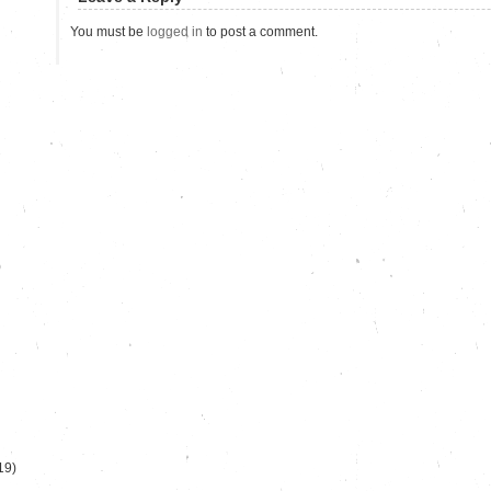
You must be
logged in
to post a comment.
)
19)