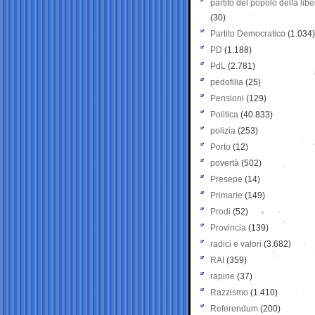
partito del popolo della libe
(30)
Partito Democratico
(1.034)
PD
(1.188)
PdL
(2.781)
pedofilia
(25)
Pensioni
(129)
Politica
(40.833)
polizia
(253)
Porto
(12)
povertà
(502)
Presepe
(14)
Primarie
(149)
Prodi
(52)
Provincia
(139)
radici e valori
(3.682)
RAI
(359)
rapine
(37)
Razzismo
(1.410)
Referendum
(200)