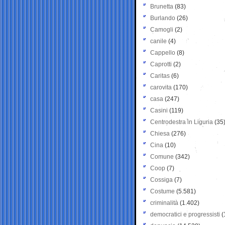
Brunetta
(83)
Burlando
(26)
Camogli
(2)
canile
(4)
Cappello
(8)
Caprotti
(2)
Caritas
(6)
carovita
(170)
casa
(247)
Casini
(119)
Centrodestra in Liguria
(35
Chiesa
(276)
Cina
(10)
Comune
(342)
Coop
(7)
Cossiga
(7)
Costume
(5.581)
criminalità
(1.402)
democratici e progressisti
(