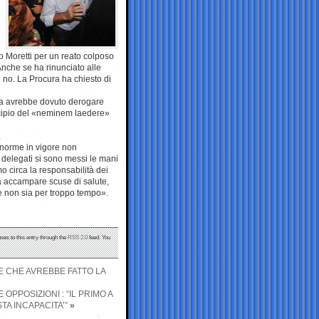
o Moretti per un reato colposo
Anche se ha rinunciato alle
 no. La Procura ha chiesto di
iva avrebbe dovuto derogare
rincipio del «neminem laedere»
 norme in vigore non
 delegati si sono messi le mani
 circa la responsabilità dei
a accampare scuse di salute,
he non sia per troppo tempo».
ses to this entry through the
RSS 2.0
feed. You
SE CHE AVREBBE FATTO LA
OPPOSIZIONI : “IL PRIMO A
A INCAPACITA’”
»