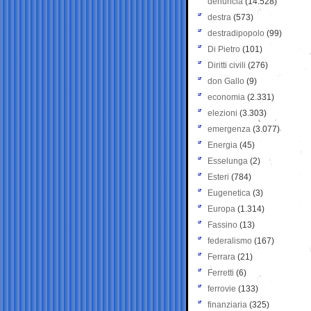
denuncia
(14.528)
destra
(573)
destradipopolo
(99)
Di Pietro
(101)
Diritti civili
(276)
don Gallo
(9)
economia
(2.331)
elezioni
(3.303)
emergenza
(3.077)
Energia
(45)
Esselunga
(2)
Esteri
(784)
Eugenetica
(3)
Europa
(1.314)
Fassino
(13)
federalismo
(167)
Ferrara
(21)
Ferretti
(6)
ferrovie
(133)
finanziaria
(325)