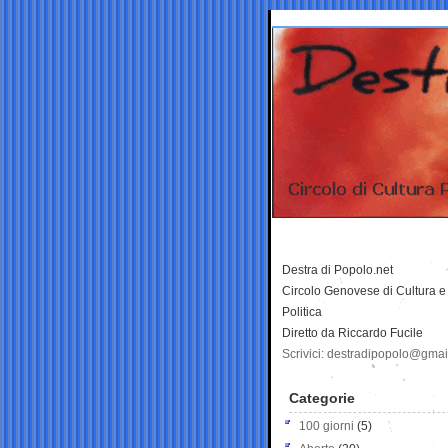
Destra di Popolo.net
Circolo Genovese di Cultura e
Politica
Diretto da Riccardo Fucile
Scrivici: destradipopolo@gma
Categorie
100 giorni
(5)