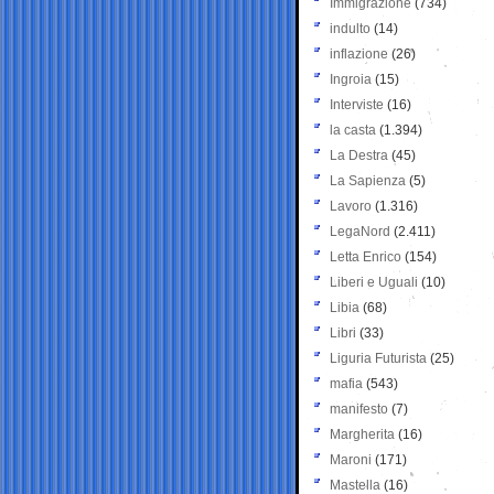
Immigrazione
(734)
indulto
(14)
inflazione
(26)
Ingroia
(15)
Interviste
(16)
la casta
(1.394)
La Destra
(45)
La Sapienza
(5)
Lavoro
(1.316)
LegaNord
(2.411)
Letta Enrico
(154)
Liberi e Uguali
(10)
Libia
(68)
Libri
(33)
Liguria Futurista
(25)
mafia
(543)
manifesto
(7)
Margherita
(16)
Maroni
(171)
Mastella
(16)