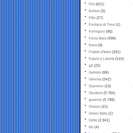
Fini
(821)
fioriere
(5)
Fitto
(27)
Fontana di Trevi
(1)
Formigoni
(90)
Forza Italia
(596)
frana
(9)
Fratelli d'Italia
(291)
Futuro e Libertà
(510)
g8
(25)
Gelmini
(68)
Genova
(542)
Giannino
(10)
Giustizia
(5.784)
governo
(5.799)
Grasso
(22)
Green Italia
(1)
Grillo
(2.941)
Idv
(4)