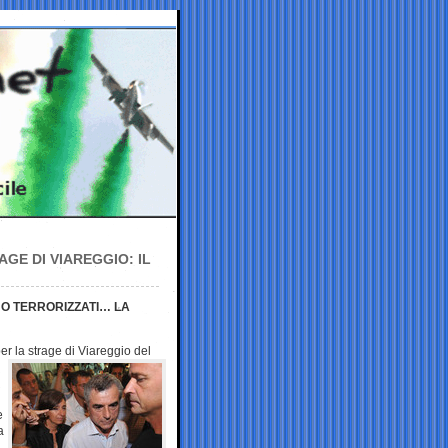
GE DI VIAREGGIO: IL
NNO TERRORIZZATI… LA
er la strage di Viareggio
del
e
a