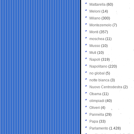
Mattarella
(60)
Meloni
(14)
Milano
(300)
Montezemolo
(7)
Monti
(357)
moschea
(11)
Musso
(10)
Muti
(10)
Napoli
(319)
Napolitano
(220)
no global
(5)
notte bianca
(3)
Nuovo Centrodestra
(2)
Obama
(11)
olimpiadi
(40)
Oliveri
(4)
Pannella
(29)
Papa
(33)
Parlamento
(1.428)