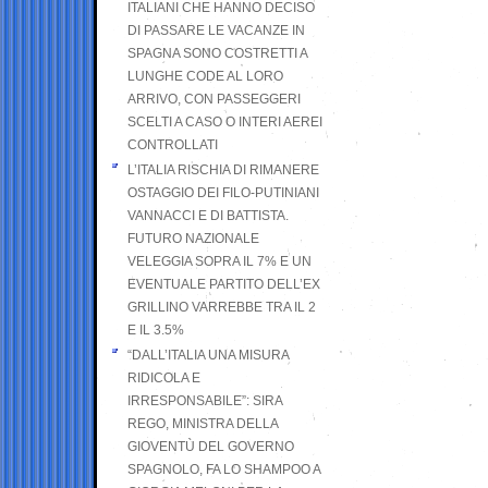
ITALIANI CHE HANNO DECISO
DI PASSARE LE VACANZE IN
SPAGNA SONO COSTRETTI A
LUNGHE CODE AL LORO
ARRIVO, CON PASSEGGERI
SCELTI A CASO O INTERI AEREI
CONTROLLATI
L’ITALIA RISCHIA DI RIMANERE
OSTAGGIO DEI FILO-PUTINIANI
VANNACCI E DI BATTISTA.
FUTURO NAZIONALE
VELEGGIA SOPRA IL 7% E UN
EVENTUALE PARTITO DELL’EX
GRILLINO VARREBBE TRA IL 2
E IL 3.5%
“DALL’ITALIA UNA MISURA
RIDICOLA E
IRRESPONSABILE”: SIRA
REGO, MINISTRA DELLA
GIOVENTÙ DEL GOVERNO
SPAGNOLO, FA LO SHAMPOO A