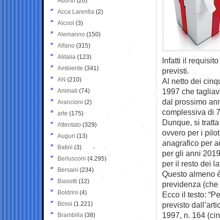
Aborto
(20)
Acca Larentia
(2)
Alcool
(3)
Alemanno
(150)
Alfano
(315)
Alitalia
(123)
Infatti il requis
Ambiente
(341)
previsti.
AN
(210)
Al netto dei cin
1997 che tagliava
Animali
(74)
dal prossimo ann
Arancioni
(2)
complessiva di 7
arte
(175)
Dunque, si tratta
Attentato
(329)
ovvero per i piloti
Auguri
(13)
anagrafico per a
Batini
(3)
per gli anni 2019
Berlusconi
(4.295)
per il resto dei l
Bersani
(234)
Questo almeno è 
Biasotti
(12)
previdenza (che 
Boldrini
(4)
Ecco il testo: “P
Bossi
(1.221)
previsto dall’art
1997, n. 164 (cin
Brambilla
(38)