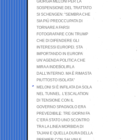
GIORGIA MELONI PER LA
SOSPENSIONE DEL TRATTATO
SI SCHENGEN: “SEMBRA CHE
SIA PIÙ PREOCCUPATA DI
TORNARE A FARSI
FOTOGRAFARE CON TRUMP
CHE DI DIFENDERE GLI
INTERESSI EUROPEI. STA
IMPORTANDO IN EUROPA
UN’AGENDA POLITICA CHE
MIRA A INDEBOLIRLA
DALL’INTERNO. MA È RIMASTA
PIUTTOSTO ISOLATA”
MELONI SI È INFILATA DA SOLA
NEL TUNNEL. L’ESCALATION
DI TENSIONE CON IL
GOVERNO SPAGNOLO ERA
PREVEDIBILE: TRE GIORNI FA
C’ERA STATO UNO SCONTRO
TRA LA LINEA MORBIDA DI
TAJANI E QUELLA DURA DELLA
PREMIER CON SALVINI E