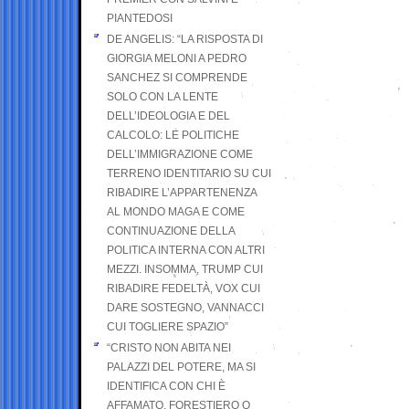
PIANTEDOSI
DE ANGELIS: “LA RISPOSTA DI
GIORGIA MELONI A PEDRO
SANCHEZ SI COMPRENDE
SOLO CON LA LENTE
DELL’IDEOLOGIA E DEL
CALCOLO: LE POLITICHE
DELL’IMMIGRAZIONE COME
TERRENO IDENTITARIO SU CUI
RIBADIRE L’APPARTENENZA
AL MONDO MAGA E COME
CONTINUAZIONE DELLA
POLITICA INTERNA CON ALTRI
MEZZI. INSOMMA, TRUMP CUI
RIBADIRE FEDELTÀ, VOX CUI
DARE SOSTEGNO, VANNACCI
CUI TOGLIERE SPAZIO”
“CRISTO NON ABITA NEI
PALAZZI DEL POTERE, MA SI
IDENTIFICA CON CHI È
AFFAMATO, FORESTIERO O