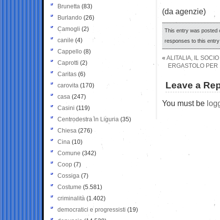
Brunetta
(83)
(da agenzie)
Burlando
(26)
Camogli
(2)
This entry was posted 
canile
(4)
responses to this entr
Cappello
(8)
«
ALITALIA, IL SOC
Caprotti
(2)
ERGASTOLO PER I
Caritas
(6)
Leave a Rep
carovita
(170)
casa
(247)
You must be
log
Casini
(119)
Centrodestra in Liguria
(35)
Chiesa
(276)
Cina
(10)
Comune
(342)
Coop
(7)
Cossiga
(7)
Costume
(5.581)
criminalità
(1.402)
democratici e progressisti
(19)