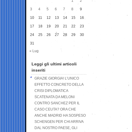
1
2
3
4
5
6
7
8
9
10
11
12
13
14
15
16
17
18
19
20
21
22
23
24
25
26
27
28
29
30
31
« Lug
Leggi gli ultimi articoli
inseriti
GRAZIE GIORGIA! L’UNICO
EFFETTO CONCRETO DELLA
CRISI DIPLOMATICA
SCATENATA DA MELONI
CONTRO SANCHEZ PER IL
CASO CEUTA? ORA CHE
ANCHE MADRID HA SOSPESO
SCHENGEN PER CHI ARRIVA
DAL NOSTRO PAESE, GLI