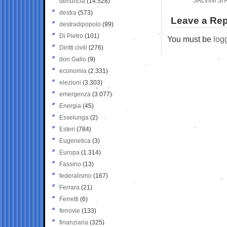
SALVINI SI
denuncia
(14.528)
destra
(573)
Leave a Rep
destradipopolo
(99)
Di Pietro
(101)
You must be
log
Diritti civili
(276)
don Gallo
(9)
economia
(2.331)
elezioni
(3.303)
emergenza
(3.077)
Energia
(45)
Esselunga
(2)
Esteri
(784)
Eugenetica
(3)
Europa
(1.314)
Fassino
(13)
federalismo
(167)
Ferrara
(21)
Ferretti
(6)
ferrovie
(133)
finanziaria
(325)