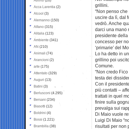
Aborto
(20)
grillini.
Acca Larentia
(2)
“Non penso che 
Alcool
(3)
uscire da lì, da
Alemanno
(150)
vedrò. Anche qua
Alfano
(315)
darci una mano n
Alitalia
(123)
presidente della
Ambiente
(341)
concesso per non
AN
(210)
‘primarie’ del M
Lo ha detto in un
Animali
(74)
grillino poi usci
Arancioni
(2)
Comune.
arte
(175)
“Non credo Fico 
Attentato
(329)
testa dei dissiden
Auguri
(13)
Con il presidente
Batini
(3)
più contatti – a
Berlusconi
(4.295)
trattati in quel 
Bersani
(234)
finire sulla gogn
Biasotti
(12)
prevalga sui rapp
Boldrini
(4)
Di Maio vuole re
Bossi
(1.221)
Luigi Di Maio “n
risultati per non
Brambilla
(38)