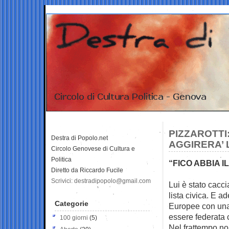
PIZZAROTTI
Destra di Popolo.net
AGGIRERA’ 
Circolo Genovese di Cultura e
Politica
“FICO ABBIA 
Diretto da Riccardo Fucile
Scrivici: destradipopolo@gmail.com
Lui è stato cacc
lista civica. E 
Categorie
Europee con una 
essere federata c
100 giorni
(5)
Nel frattempo no