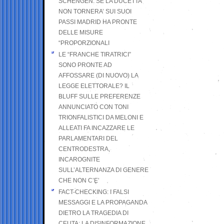
SCHENGEN. SE LA DUCETTA
NON TORNERA’ SUI SUOI
PASSI MADRID HA PRONTE
DELLE MISURE
“PROPORZIONALI
LE “FRANCHE TIRATRICI”
SONO PRONTE AD
AFFOSSARE (DI NUOVO) LA
LEGGE ELETTORALE? IL
BLUFF SULLE PREFERENZE
ANNUNCIATO CON TONI
TRIONFALISTICI DA MELONI E
ALLEATI FA INCAZZARE LE
PARLAMENTARI DEL
CENTRODESTRA,
INCAROGNITE
SULL’ALTERNANZA DI GENERE
CHE NON C’E’
FACT-CHECKING: I FALSI
MESSAGGI E LA PROPAGANDA
DIETRO LA TRAGEDIA DI
CEUTA: LA DISINFORMAZIONE