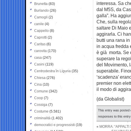
interessa. Sa ch
Brunetta
(83)
dal M5S, da Casa
Burlando
(26)
galla”. Ha aggiun
Camogli
(2)
Che, sulla regol
canile
(4)
saltare Di Maio e 
Cappello
(8)
aggirarla. Ci ha
Caprotti
(2)
butti una rana in
Caritas
(6)
in acqua fredda 
carovita
(170)
è già morta. Se 
casa
(247)
superare la regol
del Movimento, l
Casini
(119)
superabile. Fino
Centrodestra in Liguria
(35)
‘scadenza’ erano
Chiesa
(276)
premier non ele
Cina
(10)
il modo di aggirar
Comune
(342)
Coop
(7)
(da Globalist)
Cossiga
(7)
This entry was posted o
Costume
(5.581)
responses to this entr
criminalità
(1.402)
democratici e progressisti
(19)
«
MORRA: “APPALTI 