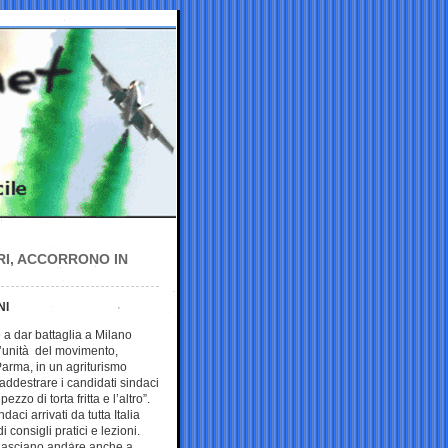
RI, ACCORRONO IN
NI
è a dar battaglia a Milano
’unità del movimento,
 Parma, in un agriturismo
ddestrare i candidati sindaci
pezzo di torta fritta e l’altro”.
ndaci arrivati da tutta Italia
i consigli pratici e lezioni.
i lasciano andare anche a