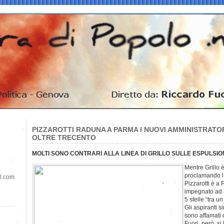
PIZZAROTTI RADUNA A PARMA I NUOVI AMMINISTRATO
OLTRE TRECENTO
MOLTI SONO CONTRARI ALLA LINEA DI GRILLO SULLE ESPULSIO
Mentre Grillo 
proclamando l
il.com
Pizzarotti è a
impegnato ad a
5 stelle “tra un 
Gli aspiranti si
sono affamati d
Fuori, però, s