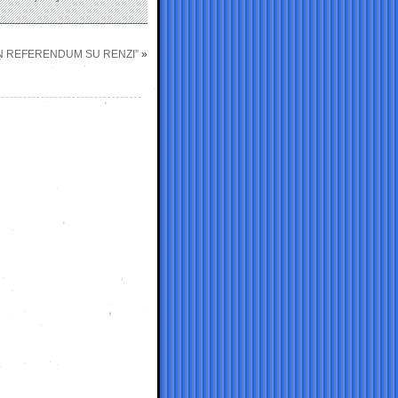
UN REFERENDUM SU RENZI”
»