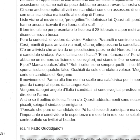
assestamento, siamo nati da poco dobbiamo ancora trovare la nostra s
Ci sono anche semplici attivisti non candidati come un assessore di 
con una lista civica ma iscritto al meetup di Parma.
Liste vicine al movimento, “protogriline” le definisce lui. Quasi tutti, pe
hanno ancora ricevuto il via libera dallo staff.
Il termine ultimo per presentare le liste era il 28 febbraio ma per molti 
dicono a mezza bocca.
Però la curiosità di vedere da vicino Federico Pizzarotti e sentire le sue 
Così, muniti di pass arrivato via mail, sfilano, oltrepassano la cancellata
C’è un attivista che arriva da un piccolissimo paesino del Nordest, h
è candidato sindaco. Avete la lista certificata? “Ehm… ancora no” Pe
abbiamo un numero sufficiente di consiglieri, noi siamo in 9 e ne serv
E poi? Manca qualcos’altro? “Beh, i criteri sono sempre quelli… il certif
spunta, isolato, qualche falco. Occhiali da sole e andatura veloce. “Me
corto un candidato di Bergamo.
)
Il movimento di Parma alla fine non ha scelto una sala civica per il me
guarda i campi al riparo dalla tangenziale.
Vengono da ogni angolo d’Italia i candidati, si sono svegliati prestissimo,
direzione Parma.
Anche se il bollino dello staff non c’è. Questi addestramenti sono neces
piccoli, spiega il sindaco parmigiano.
“Pensate che pure un candidato del Pd ha chiesto di partecipare ma ovv
l’importante è condividere le esperienze e metterle in rete, come sotto
controbattuto su twitter al Leader.
(da
“il Fatto Quotidiano
“)
19)
This entry was posted on sabato, Marzo 15th, 2014 at 23:43 and is filed under
Grillo
. You can follow any responses