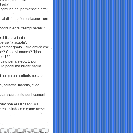
trada”.
un comune del parmense eletto
rò, al di là dell’entusiasmo, non
ancora niente. “Tempi tecnici”
dritte era tanta.
 e via “a scuola”.
a accompagnato il suo amico che
rchè? Cosa vi manca? “Non
ono 12”
icato penale ecc. E poi,
glio pochi ma buoni” taglia
eting ma un agriturismo che
 zainetto, tracolla, e via:
sari soprattutto per i comuni
io: non era il caso”. Ma
linea il sindaco e come aveva
 to this entry through the
RSS 2.0
feed. You can