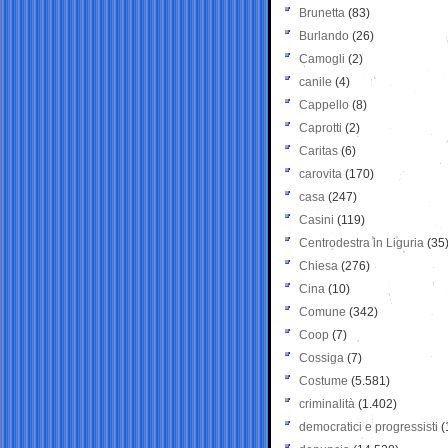
Brunetta
(83)
Burlando
(26)
Camogli
(2)
canile
(4)
Cappello
(8)
Caprotti
(2)
Caritas
(6)
carovita
(170)
casa
(247)
Casini
(119)
Centrodestra in Liguria
(35
Chiesa
(276)
Cina
(10)
Comune
(342)
Coop
(7)
Cossiga
(7)
Costume
(5.581)
criminalità
(1.402)
democratici e progressisti
(