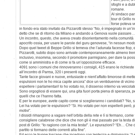
sfoghi e a dubb
romane.
Al sindaco par
tour di Grillo
forse poteva v
in fondo era stato invitato da Pizzarotti stesso “No, è impegnato in un’in
detto che se di ritorno da Milano e andando a Genova vuole passare…
Un incontro, questo, che aveva creato disorientamento nella comunità 
apocrifo ossia, per usare le parole del guru genovese, “in nessun modo 
Dopo quel tweet di Beppe Grillo si temeva che l’adunata facesse flop, 
Pizzarotti, subito dopo sono arrivate contemporaneamente almeno trent
inclusivo, insomma, secondo il promotore parmigiano, per dare la possibil
come si amministra e di come si fa un’opposizione efficace.
4091 sono i comuni che rinnoveranno i consigli, 415 erano le richieste 
all’incontro di Parma, 320 i presenti oggi.
Tante facce giovani e nuove, entusiaste e nient’affatto timorose di metter
espulsioni non le ho mica capite ancora” dice un ventiduenne di vicino
espellere i parlamentari! Io ho votato no, il dissenso interno va veicola
Sono orgogliosi di essere qui, una gita fuori porta piena di speranza, 
quelli che ce l’hanno fatta.
E per le europee, avete capito come si sceglieranno i candidati? “No,
Lei ha votato per le espulsioni? “Si. Ho votato per non espellerli però,
motivi”.
I dissidi rimangono a vagare nell’orbita della rete e lì si fermano, come
consigliere calabrese che dice che non gli è mai passato per la testa d
post di Grillo: “Io ragiono con la mia testa!”. Le epurazioni? “Eh… Che
partito si formano delle correnti alla fine”.
Ed ecco le truppe toscane che incedono con lentezza e diplomazia: “L