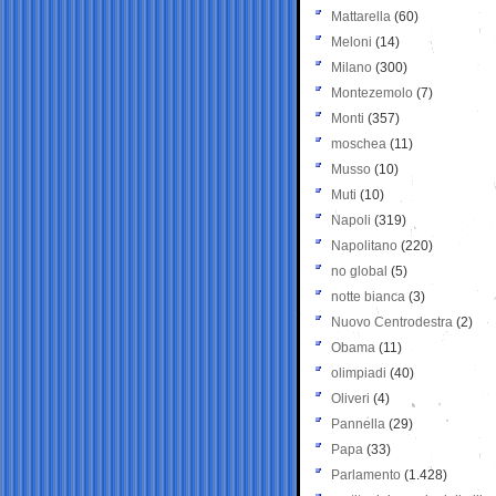
Mattarella
(60)
Meloni
(14)
Milano
(300)
Montezemolo
(7)
Monti
(357)
moschea
(11)
Musso
(10)
Muti
(10)
Napoli
(319)
Napolitano
(220)
no global
(5)
notte bianca
(3)
Nuovo Centrodestra
(2)
Obama
(11)
olimpiadi
(40)
Oliveri
(4)
Pannella
(29)
Papa
(33)
Parlamento
(1.428)