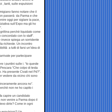
i , tanti, sulle espulsioni
migiano fanno notare che il
 non passerà da Parma e che
enire oggi per siglare la pace,
iziativa sull’Expo ma gli ho
”.
grillina perchè liquidato come
concordato con lo staff”.
e invece spiega un sorridente
a richieste. Un incontro
ità a tutti di farsi un’idea di
arrivate per partecipare
e i puntini sulle i. “Io queste
 Pescara “Che colpo di testa
to. Ha presente Civati nel Pd?”.
per vedere da vicino chi sono
 sinceramente ancora no”.
 perchè non ne ho capito i
 fa capire un candidato
i non venire a Parma dopo il
 devo dirle? Come in ogni
e espulsioni? Un