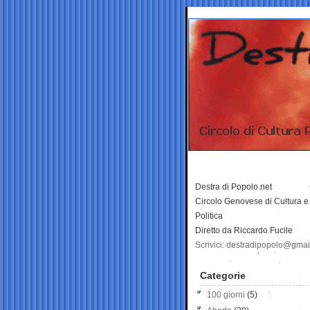
Destra di Popolo.net
Circolo Genovese di Cultura e
Politica
Diretto da Riccardo Fucile
Scrivici: destradipopolo@gma
Categorie
100 giorni
(5)