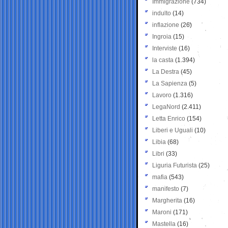
Immigrazione
(734)
indulto
(14)
inflazione
(26)
Ingroia
(15)
Interviste
(16)
la casta
(1.394)
La Destra
(45)
La Sapienza
(5)
Lavoro
(1.316)
LegaNord
(2.411)
Letta Enrico
(154)
Liberi e Uguali
(10)
Libia
(68)
Libri
(33)
Liguria Futurista
(25)
mafia
(543)
manifesto
(7)
Margherita
(16)
Maroni
(171)
Mastella
(16)