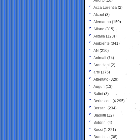
Aborto
(20)
Acca Larentia
(2)
Alcool
(3)
Alemanno
(150)
Alfano
(315)
Alitalia
(123)
Ambiente
(341)
AN
(210)
Animali
(74)
Arancioni
(2)
arte
(175)
Attentato
(329)
Auguri
(13)
Batini
(3)
Berlusconi
(4.295)
Bersani
(234)
Biasotti
(12)
Boldrini
(4)
Bossi
(1.221)
Brambilla
(38)