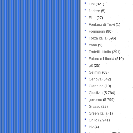
Fini
(821)
fioriere
(5)
Fitto
(27)
Fontana di Trevi
(1)
Formigoni
(90)
Forza Italia
(596)
frana
(9)
Fratelli d'Italia
(291)
Futuro e Libertà
(510)
g8
(25)
Gelmini
(68)
Genova
(542)
Giannino
(10)
Giustizia
(5.784)
governo
(5.799)
Grasso
(22)
Green Italia
(1)
Grillo
(2.941)
Idv
(4)