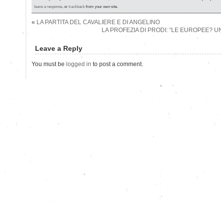
leave a response
, or
trackback
from your own site.
«
LA PARTITA DEL CAVALIERE E DI ANGELINO
LA PROFEZIA DI PRODI: “LE EUROPEE? 
Leave a Reply
You must be
logged in
to post a comment.