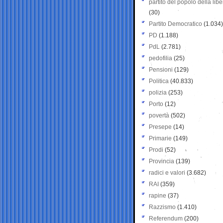
partito del popolo della libe
(30)
Partito Democratico
(1.034)
PD
(1.188)
PdL
(2.781)
pedofilia
(25)
Pensioni
(129)
Politica
(40.833)
polizia
(253)
Porto
(12)
povertà
(502)
Presepe
(14)
Primarie
(149)
Prodi
(52)
Provincia
(139)
radici e valori
(3.682)
RAI
(359)
rapine
(37)
Razzismo
(1.410)
Referendum
(200)