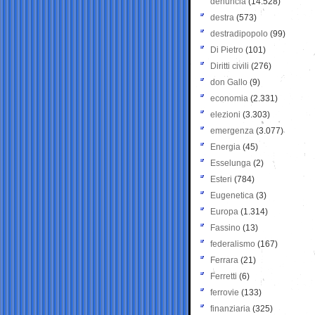
denuncia
(14.528)
destra
(573)
destradipopolo
(99)
Di Pietro
(101)
Diritti civili
(276)
don Gallo
(9)
economia
(2.331)
elezioni
(3.303)
emergenza
(3.077)
Energia
(45)
Esselunga
(2)
Esteri
(784)
Eugenetica
(3)
Europa
(1.314)
Fassino
(13)
federalismo
(167)
Ferrara
(21)
Ferretti
(6)
ferrovie
(133)
finanziaria
(325)