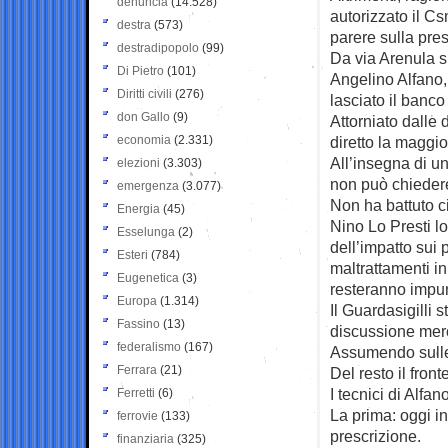
denuncia
(14.528)
autorizzato il Cs
destra
(573)
parere sulla pres
destradipopolo
(99)
Da via Arenula sp
Di Pietro
(101)
Angelino Alfano, 
Diritti civili
(276)
lasciato il banco
don Gallo
(9)
Attorniato dalle 
economia
(2.331)
diretto la maggio
All’insegna di u
elezioni
(3.303)
non può chiedere
emergenza
(3.077)
Non ha battuto ci
Energia
(45)
Nino Lo Presti lo
Esselunga
(2)
dell’impatto sui 
Esteri
(784)
maltrattamenti in
Eugenetica
(3)
resteranno impun
Europa
(1.314)
Il Guardasigilli 
Fassino
(13)
discussione mer
federalismo
(167)
Assumendo sulle 
Ferrara
(21)
Del resto il fron
I tecnici di Alfa
Ferretti
(6)
La prima: oggi i
ferrovie
(133)
prescrizione.
finanziaria
(325)