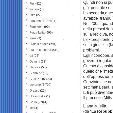
Quindi non si può
Fini
(821)
già pesante se n
fioriere
(5)
La seconda quest
Fitto
(27)
avrebbe “tranquill
Fontana di Trevi
(1)
Nel 2005, quando
Formigoni
(90)
della prescrizio
Forza Italia
(596)
sulla recidiva, n
frana
(9)
L’ex presidente 
Fratelli d'Italia
(291)
sulla giustizia (
problemi.
Futuro e Libertà
(510)
Egli riconobbe, 
g8
(25)
governo regolare
Gelmini
(68)
Questo è conside
Genova
(542)
quello che “mette
Giannino
(10)
dell’opposizione
Giustizia
(5.784)
Convinto che no
governo
(5.799)
settimana sarà a
Grasso
(22)
E lì può diventar
Green Italia
(1)
Il processo Mill
Grillo
(2.941)
Liana Milella
Idv
(4)
(da “
La Repubbl