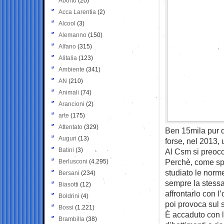
Aborto
(20)
Acca Larentia
(2)
Alcool
(3)
Alemanno
(150)
Alfano
(315)
Alitalia
(123)
Ambiente
(341)
AN
(210)
Animali
(74)
Arancioni
(2)
arte
(175)
Attentato
(329)
Ben 15mila pur d
Auguri
(13)
forse, nel 2013, 
Batini
(3)
Al Csm si preoc
Perchè, come spi
Berlusconi
(4.295)
studiato le norm
Bersani
(234)
sempre la stessa
Biasotti
(12)
affrontarlo con l
Boldrini
(4)
poi provoca sul s
Bossi
(1.221)
È accaduto con l
Brambilla
(38)