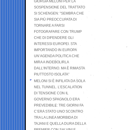
GIORGIA MELONI PER LA
SOSPENSIONE DEL TRATTATO
SI SCHENGEN: “SEMBRA CHE
SIA PIÙ PREOCCUPATA DI
TORNARE A FARSI
FOTOGRAFARE CON TRUMP
CHE DI DIFENDERE GLI
INTERESSI EUROPEI. STA
IMPORTANDO IN EUROPA
UN’AGENDA POLITICA CHE
MIRA A INDEBOLIRLA
DALL’INTERNO. MA È RIMASTA
PIUTTOSTO ISOLATA”
MELONI SI È INFILATA DA SOLA
NEL TUNNEL. L’ESCALATION
DI TENSIONE CON IL
GOVERNO SPAGNOLO ERA
PREVEDIBILE: TRE GIORNI FA
C’ERA STATO UNO SCONTRO
TRA LA LINEA MORBIDA DI
TAJANI E QUELLA DURA DELLA
PREMIER CON SALVINI E