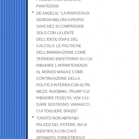
PIANTEDOSI
DE ANGELIS: “LA RISPOSTA DI
GIORGIA MELONI A PEDRO
SANCHEZ SI COMPRENDE
SOLO CON LA LENTE
DELL’IDEOLOGIA E DEL
CALCOLO: LE POLITICHE
DELL’IMMIGRAZIONE COME
TERRENO IDENTITARIO SU CUI
RIBADIRE L’APPARTENENZA
AL MONDO MAGA E COME
CONTINUAZIONE DELLA
POLITICA INTERNA CON ALTRI
MEZZI. INSOMMA, TRUMP CUI
RIBADIRE FEDELTÀ, VOX CUI
DARE SOSTEGNO, VANNACCI
CUI TOGLIERE SPAZIO”
“CRISTO NON ABITA NEI
PALAZZI DEL POTERE, MA SI
IDENTIFICA CON CHI È
AFFAMATO, FORESTIERO O