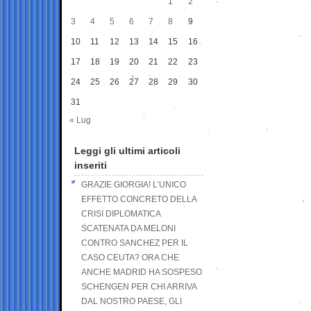
1
2
3
4
5
6
7
8
9
10
11
12
13
14
15
16
17
18
19
20
21
22
23
24
25
26
27
28
29
30
31
« Lug
Leggi gli ultimi articoli
inseriti
GRAZIE GIORGIA! L’UNICO
EFFETTO CONCRETO DELLA
CRISI DIPLOMATICA
SCATENATA DA MELONI
CONTRO SANCHEZ PER IL
CASO CEUTA? ORA CHE
ANCHE MADRID HA SOSPESO
SCHENGEN PER CHI ARRIVA
DAL NOSTRO PAESE, GLI