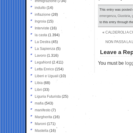
Immigrazione
(734)
indulto
(14)
This entry was posted o
inflazione
(26)
emergenza
,
Giustizia
,
Ingroia
(15)
to this entry through t
Interviste
(16)
«
CALDEROLI A C
la casta
(1.394)
La Destra
(45)
NON PASSA LA L
La Sapienza
(5)
Leave a Rep
Lavoro
(1.316)
LegaNord
(2.411)
You must be
log
Letta Enrico
(154)
Liberi e Uguali
(10)
Libia
(68)
Libri
(33)
Liguria Futurista
(25)
mafia
(543)
manifesto
(7)
Margherita
(16)
Maroni
(171)
Mastella
(16)