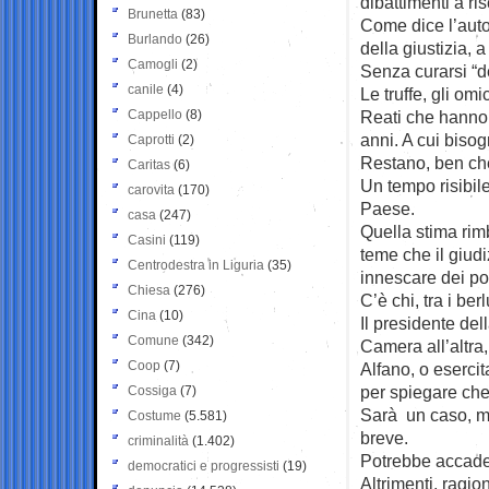
dibattimenti a ri
Brunetta
(83)
Come dice l’autor
Burlando
(26)
della giustizia, 
Camogli
(2)
Senza curarsi “de
canile
(4)
Le truffe, gli omi
Cappello
(8)
Reati che hanno u
anni. A cui bisog
Caprotti
(2)
Restano, ben che 
Caritas
(6)
Un tempo risibile
carovita
(170)
Paese.
casa
(247)
Quella stima rim
Casini
(119)
teme che il giudi
Centrodestra in Liguria
(35)
innescare dei pos
Chiesa
(276)
C’è chi, tra i be
Cina
(10)
Il presidente de
Comune
(342)
Camera all’altra
Coop
(7)
Alfano, o esercita
per spiegare che
Cossiga
(7)
Sarà un caso, ma
Costume
(5.581)
breve.
criminalità
(1.402)
Potrebbe accade
democratici e progressisti
(19)
Altrimenti, ragi