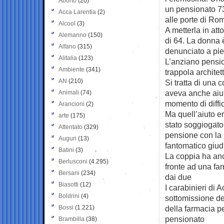
Aborto
(20)
un pensionato 73
Acca Larentia
(2)
alle porte di Ro
Alcool
(3)
A metterla in att
Alemanno
(150)
di 64. La donna è
Alfano
(315)
denunciato a pie
Alitalia
(123)
L’anziano pension
Ambiente
(341)
trappola architet
AN
(210)
Si tratta di una 
aveva anche aiu
Animali
(74)
momento di diffi
Arancioni
(2)
Ma quell’aiuto er
arte
(175)
stato soggiogato 
Attentato
(329)
pensione con la m
Auguri
(13)
fantomatico giudi
Batini
(3)
La coppia ha anc
Berlusconi
(4.295)
fronte ad una far
Bersani
(234)
dai due
Biasotti
(12)
I carabinieri di 
Boldrini
(4)
sottomissione de
Bossi
(1.221)
della farmacia p
pensionato
Brambilla
(38)