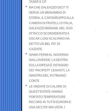
TASER E CP
MA CHE GALEAZZO DICI? TI
SERVE UN BIGNAMINO DI
STORIA. IL CAPOGRUPPO ALLA
CAMERA DI FRATELLI D’ITALIA,
GALEAZZO BIGNAMI, NEL SUO
ATTACCO SCONSIDERATO A
OSCAR LUIGI SCALFARO HA
DETTO UN BEL PO’ DI
CAZZATE
SIAMO FERMI AL GOVERNO
GIALLOVERDE: LA DESTRA
SULLA DIFESA È OSTAGGIO
DEI “PACIFISTI” LEGHISTI, LA
SINISTRA DEL PUTINIANO
CONTE
LE ONDATE DI CALORE DI
QUEST’ESTATE HANNO
PORTATO TEMPERATURE
RECORD IN TUTTA EUROPA E
UNA SICCITA’ MAI VISTA. I