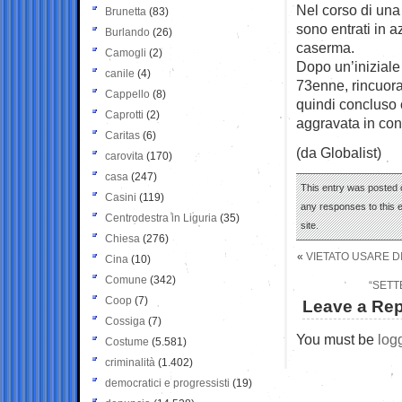
Nel corso di una
Brunetta
(83)
sono entrati in a
Burlando
(26)
caserma.
Camogli
(2)
Dopo un’iniziale 
canile
(4)
73enne, rincuora
Cappello
(8)
quindi concluso c
Caprotti
(2)
aggravata in con
Caritas
(6)
(da Globalist)
carovita
(170)
casa
(247)
This entry was posted 
Casini
(119)
any responses to this 
Centrodestra in Liguria
(35)
site.
Chiesa
(276)
«
VIETATO USARE DI
Cina
(10)
Comune
(342)
“SETT
Coop
(7)
Leave a Rep
Cossiga
(7)
You must be
log
Costume
(5.581)
criminalità
(1.402)
democratici e progressisti
(19)