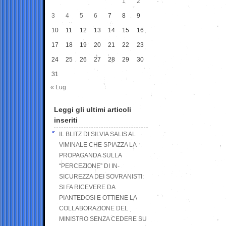
1
2
3
4
5
6
7
8
9
10
11
12
13
14
15
16
17
18
19
20
21
22
23
24
25
26
27
28
29
30
31
« Lug
Leggi gli ultimi articoli
inseriti
IL BLITZ DI SILVIA SALIS AL
VIMINALE CHE SPIAZZA LA
PROPAGANDA SULLA
“PERCEZIONE” DI IN-
SICUREZZA DEI SOVRANISTI:
SI FA RICEVERE DA
PIANTEDOSI E OTTIENE LA
COLLABORAZIONE DEL
MINISTRO SENZA CEDERE SU