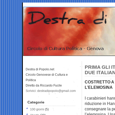
PRIMA GLI I
Destra di Popolo.net
DUE ITALIAN
Circolo Genovese di Cultura e
Politica
COSTRETTO A
Diretto da Riccardo Fucile
L’ELEMOSINA
Scrivici: destradipopolo@gmail.com
I carabinieri han
Categorie
riduzione in Ha
consegnare la p
100 giorni
(5)
l’elemosina. Una 