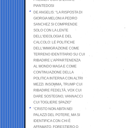
PIANTEDOSI
DE ANGELIS: “LA RISPOSTA DI
GIORGIA MELONI A PEDRO
SANCHEZ SI COMPRENDE
SOLO CON LA LENTE
DELL’IDEOLOGIA E DEL
CALCOLO: LE POLITICHE
DELL’IMMIGRAZIONE COME
TERRENO IDENTITARIO SU CUI
RIBADIRE L’APPARTENENZA
AL MONDO MAGA E COME
CONTINUAZIONE DELLA
POLITICA INTERNA CON ALTRI
MEZZI. INSOMMA, TRUMP CUI
RIBADIRE FEDELTÀ, VOX CUI
DARE SOSTEGNO, VANNACCI
CUI TOGLIERE SPAZIO”
“CRISTO NON ABITA NEI
PALAZZI DEL POTERE, MA SI
IDENTIFICA CON CHI È
AFFAMATO, FORESTIERO O