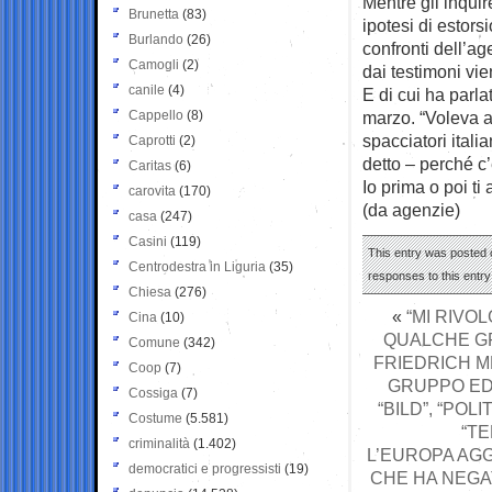
Mentre gli inquir
Brunetta
(83)
ipotesi di estors
Burlando
(26)
confronti dell’age
Camogli
(2)
dai testimoni vi
canile
(4)
E di cui ha parla
Cappello
(8)
marzo. “Voleva ap
spacciatori itali
Caprotti
(2)
detto – perché c’
Caritas
(6)
Io prima o poi ti
carovita
(170)
(da agenzie)
casa
(247)
Casini
(119)
This entry was posted 
Centrodestra in Liguria
(35)
responses to this entr
Chiesa
(276)
«
“MI RIVO
Cina
(10)
QUALCHE GR
Comune
(342)
FRIEDRICH ME
Coop
(7)
GRUPPO EDI
Cossiga
(7)
“BILD”, “PO
Costume
(5.581)
“TE
criminalità
(1.402)
L’EUROPA AGG
democratici e progressisti
(19)
CHE HA NEGAT