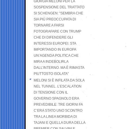
GIORGIA MELONI PER LA
SOSPENSIONE DEL TRATTATO
SI SCHENGEN: “SEMBRA CHE
SIA PIÙ PREOCCUPATA DI
TORNARE A FARSI
FOTOGRAFARE CON TRUMP
CHE DI DIFENDERE GLI
INTERESSI EUROPEI. STA
IMPORTANDO IN EUROPA
UN’AGENDA POLITICA CHE
MIRA A INDEBOLIRLA
DALL’INTERNO. MA È RIMASTA
PIUTTOSTO ISOLATA”
MELONI SI È INFILATA DA SOLA
NEL TUNNEL. L’ESCALATION
DI TENSIONE CON IL
GOVERNO SPAGNOLO ERA
PREVEDIBILE: TRE GIORNI FA
C’ERA STATO UNO SCONTRO
TRA LA LINEA MORBIDA DI
TAJANI E QUELLA DURA DELLA
PREMIER CON SALVINI E