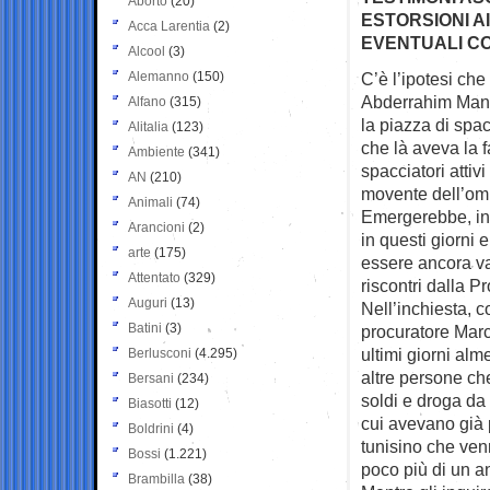
Aborto
(20)
ESTORSIONI A
Acca Larentia
(2)
EVENTUALI COM
Alcool
(3)
Alemanno
(150)
C’è l’ipotesi che
Abderrahim
Mans
Alfano
(315)
la piazza di spac
Alitalia
(123)
che là aveva la 
Ambiente
(341)
spacciatori attiv
AN
(210)
movente dell’omi
Animali
(74)
Emergerebbe, in 
Arancioni
(2)
in questi giorni
arte
(175)
essere ancora va
Attentato
(329)
riscontri dalla P
Auguri
(13)
Nell’inchiesta, 
Batini
(3)
procuratore Marce
ultimi giorni alm
Berlusconi
(4.295)
altre persone che
Bersani
(234)
soldi e droga da
Biasotti
(12)
cui avevano già p
Boldrini
(4)
tunisino che ven
Bossi
(1.221)
poco più di un a
Brambilla
(38)