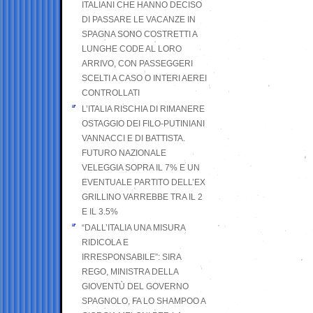
ITALIANI CHE HANNO DECISO
DI PASSARE LE VACANZE IN
SPAGNA SONO COSTRETTI A
LUNGHE CODE AL LORO
ARRIVO, CON PASSEGGERI
SCELTI A CASO O INTERI AEREI
CONTROLLATI
L’ITALIA RISCHIA DI RIMANERE
OSTAGGIO DEI FILO-PUTINIANI
VANNACCI E DI BATTISTA.
FUTURO NAZIONALE
VELEGGIA SOPRA IL 7% E UN
EVENTUALE PARTITO DELL’EX
GRILLINO VARREBBE TRA IL 2
E IL 3.5%
“DALL’ITALIA UNA MISURA
RIDICOLA E
IRRESPONSABILE”: SIRA
REGO, MINISTRA DELLA
GIOVENTÙ DEL GOVERNO
SPAGNOLO, FA LO SHAMPOO A