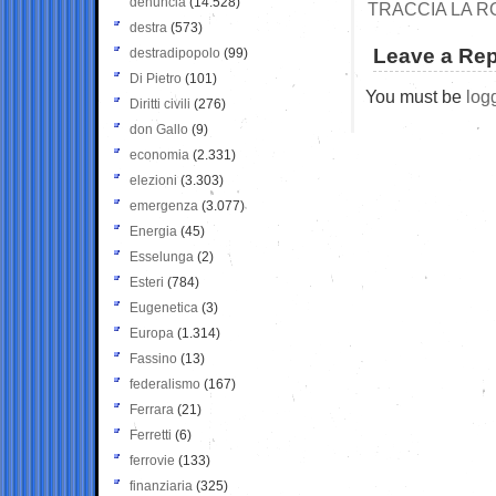
denuncia
(14.528)
TRACCIA LA R
destra
(573)
Leave a Rep
destradipopolo
(99)
Di Pietro
(101)
You must be
log
Diritti civili
(276)
don Gallo
(9)
economia
(2.331)
elezioni
(3.303)
emergenza
(3.077)
Energia
(45)
Esselunga
(2)
Esteri
(784)
Eugenetica
(3)
Europa
(1.314)
Fassino
(13)
federalismo
(167)
Ferrara
(21)
Ferretti
(6)
ferrovie
(133)
finanziaria
(325)