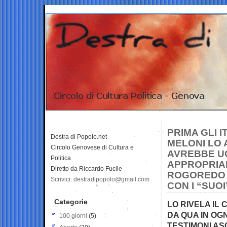
PRIMA GLI I
Destra di Popolo.net
MELONI LO
Circolo Genovese di Cultura e
AVREBBE U
Politica
APPROPRIAR
Diretto da Riccardo Fucile
ROGOREDO 
Scrivici: destradipopolo@gmail.com
CON I “SUOI
Categorie
LO RIVELA IL 
DA QUA IN OGN
100 giorni
(5)
TESTIMONI AS