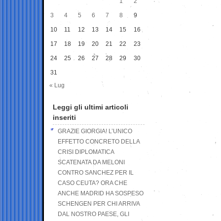
1
2
3
4
5
6
7
8
9
10
11
12
13
14
15
16
17
18
19
20
21
22
23
24
25
26
27
28
29
30
31
« Lug
Leggi gli ultimi articoli
inseriti
GRAZIE GIORGIA! L’UNICO
EFFETTO CONCRETO DELLA
CRISI DIPLOMATICA
SCATENATA DA MELONI
CONTRO SANCHEZ PER IL
CASO CEUTA? ORA CHE
ANCHE MADRID HA SOSPESO
SCHENGEN PER CHI ARRIVA
DAL NOSTRO PAESE, GLI