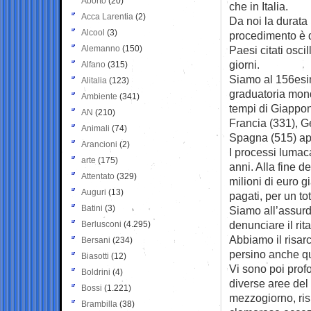
Aborto
(20)
che in Italia.
Acca Larentia
(2)
Da noi la durata
Alcool
(3)
procedimento è d
Alemanno
(150)
Paesi citati oscil
giorni.
Alfano
(315)
Siamo al 156esi
Alitalia
(123)
graduatoria mondi
Ambiente
(341)
tempi di Giappon
AN
(210)
Francia (331), G
Animali
(74)
Spagna (515) app
Arancioni
(2)
I processi lumaca
arte
(175)
anni. Alla fine d
Attentato
(329)
milioni di euro g
Auguri
(13)
pagati, per un to
Batini
(3)
Siamo all’assurdo
denunciare il rit
Berlusconi
(4.295)
Abbiamo il risarc
Bersani
(234)
persino anche qu
Biasotti
(12)
Vi sono poi profo
Boldrini
(4)
diverse aree del 
Bossi
(1.221)
mezzogiorno, ris
Brambilla
(38)