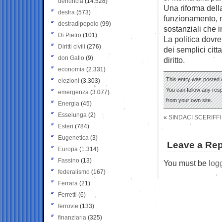
denuncia
(14.528)
Una riforma dell
destra
(573)
funzionamento, n
destradipopolo
(99)
sostanziali che i
Di Pietro
(101)
La politica dovr
Diritti civili
(276)
dei semplici cit
don Gallo
(9)
diritto.
economia
(2.331)
This entry was posted o
elezioni
(3.303)
You can follow any res
emergenza
(3.077)
from your own site.
Energia
(45)
Esselunga
(2)
«
SINDACI SCERIFFI
Esteri
(784)
Eugenetica
(3)
Leave a Rep
Europa
(1.314)
Fassino
(13)
You must be
log
federalismo
(167)
Ferrara
(21)
Ferretti
(6)
ferrovie
(133)
finanziaria
(325)