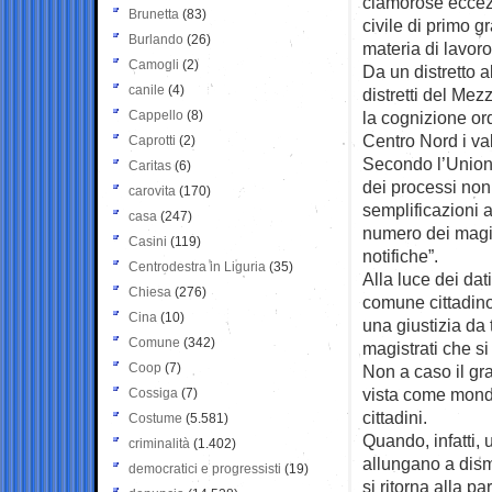
clamorose eccez
Brunetta
(83)
civile di primo g
Burlando
(26)
materia di lavoro
Camogli
(2)
Da un distretto a
canile
(4)
distretti del Me
Cappello
(8)
la cognizione ord
Centro Nord i val
Caprotti
(2)
Secondo l’Unione
Caritas
(6)
dei processi non 
carovita
(170)
semplificazioni 
casa
(247)
numero dei magist
Casini
(119)
notifiche”.
Centrodestra in Liguria
(35)
Alla luce dei dat
Chiesa
(276)
comune cittadino
Cina
(10)
una giustizia da
Comune
(342)
magistrati che s
Coop
(7)
Non a caso il gr
vista come mondo 
Cossiga
(7)
cittadini.
Costume
(5.581)
Quando, infatti, 
criminalità
(1.402)
allungano a dism
democratici e progressisti
(19)
si ritorna alla pa