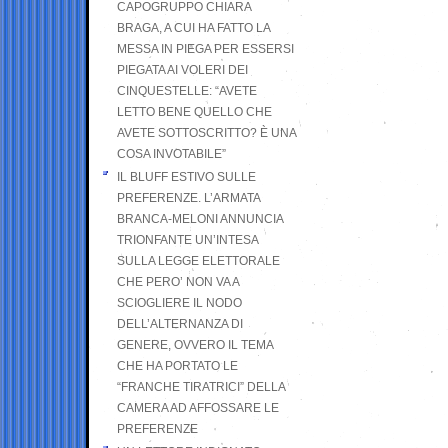
CAPOGRUPPO CHIARA
BRAGA, A CUI HA FATTO LA
MESSA IN PIEGA PER ESSERSI
PIEGATA AI VOLERI DEI
CINQUESTELLE: “AVETE
LETTO BENE QUELLO CHE
AVETE SOTTOSCRITTO? È UNA
COSA INVOTABILE”
IL BLUFF ESTIVO SULLE
PREFERENZE. L’ARMATA
BRANCA-MELONI ANNUNCIA
TRIONFANTE UN’INTESA
SULLA LEGGE ELETTORALE
CHE PERO’ NON VA A
SCIOGLIERE IL NODO
DELL’ALTERNANZA DI
GENERE, OVVERO IL TEMA
CHE HA PORTATO LE
“FRANCHE TIRATRICI” DELLA
CAMERA AD AFFOSSARE LE
PREFERENZE