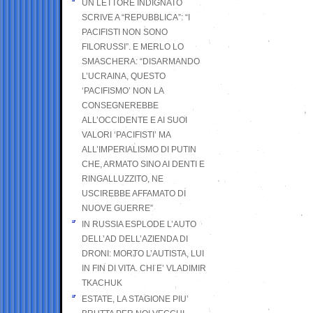
UN LETTORE INDIGNATO
SCRIVE A “REPUBBLICA”: “I
PACIFISTI NON SONO
FILORUSSI”. E MERLO LO
SMASCHERA: “DISARMANDO
L’UCRAINA, QUESTO
‘PACIFISMO’ NON LA
CONSEGNEREBBE
ALL’OCCIDENTE E AI SUOI
VALORI ‘PACIFISTI’ MA
ALL’IMPERIALISMO DI PUTIN
CHE, ARMATO SINO AI DENTI E
RINGALLUZZITO, NE
USCIREBBE AFFAMATO DI
NUOVE GUERRE”
IN RUSSIA ESPLODE L’AUTO
DELL’AD DELL’AZIENDA DI
DRONI: MORTO L’AUTISTA, LUI
IN FIN DI VITA. CHI E’ VLADIMIR
TKACHUK
ESTATE, LA STAGIONE PIU’