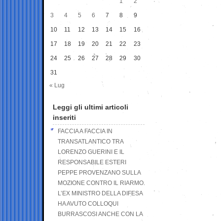
1
2
3
4
5
6
7
8
9
10
11
12
13
14
15
16
17
18
19
20
21
22
23
24
25
26
27
28
29
30
31
« Lug
Leggi gli ultimi articoli
inseriti
FACCIA A FACCIA IN
TRANSATLANTICO TRA
LORENZO GUERINI E IL
RESPONSABILE ESTERI
PEPPE PROVENZANO SULLA
MOZIONE CONTRO IL RIARMO.
L’EX MINISTRO DELLA DIFESA
HA AVUTO COLLOQUI
BURRASCOSI ANCHE CON LA