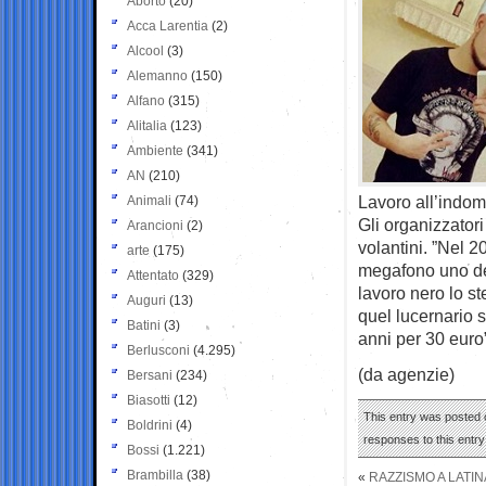
Aborto
(20)
Acca Larentia
(2)
Alcool
(3)
Alemanno
(150)
Alfano
(315)
Alitalia
(123)
Ambiente
(341)
AN
(210)
Lavoro all’indom
Animali
(74)
Gli organizzatori
Arancioni
(2)
volantini. ”Nel 2
arte
(175)
megafono uno dei 
Attentato
(329)
lavoro nero lo st
Auguri
(13)
quel lucernario 
Batini
(3)
anni per 30 euro
Berlusconi
(4.295)
(da agenzie)
Bersani
(234)
Biasotti
(12)
This entry was posted o
Boldrini
(4)
responses to this entr
Bossi
(1.221)
Brambilla
(38)
«
RAZZISMO A LATI