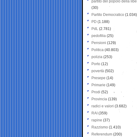
partito del popolo della libe
(30)
Partito Democratico
(1.034)
PD
(1.188)
PdL
(2.781)
pedofilia
(25)
Pensioni
(129)
Politica
(40.803)
polizia
(253)
Porto
(12)
povertà
(502)
Presepe
(14)
Primarie
(149)
Prodi
(52)
Provincia
(139)
radici e valori
(3.682)
RAI
(359)
rapine
(37)
Razzismo
(1.410)
Referendum
(200)