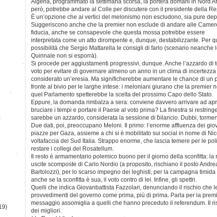
Algeria, programmato la settimana scorsa, la porterà domani in Nord Afr
però, potrebbe andare al Colle per discutere con il presidente della R
È un’opzione che ai vertici del melonismo non escludono, sia pure depo
Suggeriscono anche che la premier non esclude di andare alle Camere,
fiducia, anche se consapevole che questa mossa potrebbe essere
interpretata come un atto dirompente e, dunque, destabilizzante. Per qu
possibilità che Sergio Mattarella le consigli di farlo (scenario neanche 
Quirinale non si esporrà).
Si procede per aggiustamenti progressivi, dunque. Anche l’azzardo di t
voto per evitare di governare almeno un anno in un clima di incertezza
considerato un’eresia. Ma significherebbe aumentare le chance di un p
fronte al bivio per le larghe intese: i meloniani giurano che la premier 
quel Parlamento spetterebbe la scelta del prossimo Capo dello Stato.
Eppure, la domanda rimbalza a sera: conviene davvero arrivare ad apr
bruciare i tempi e portare il Paese al voto prima? La finestra si restrin
)
sarebbe un azzardo, considerata la sessione di bilancio. Dubbi, tormen
Due dati, poi, preoccupano Meloni. Il primo: l’enorme affluenza dei giova
piazze per Gaza, assieme a chi si è mobilitato sui social in nome di Nicol
voltafaccia del Sud Italia. Strappo enorme, che lascia temere per le pol
restare i collegi del Rosatellum.
Il resto è armamentario polemico buono per il giorno della sconfitta: la 
uscite scomposte di Carlo Nordio (a proposito, rischiano il posto Andr
Bartolozzi), per lo scarso impegno dei leghisti, per la campagna timida d
anche se la sconfitta è sua, il voto contro di lei. Infine, gli spettri.
Quelli che indica Giovanbattista Fazzolari, denunciando il rischio che l
provvedimenti del governo come prima, più di prima. Parla per la premi
messaggio assomiglia a quelli che hanno preceduto il referendum. Il risu
19)
dei migliori.