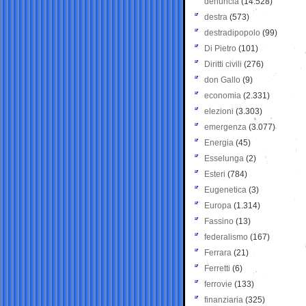
denuncia
(14.528)
destra
(573)
destradipopolo
(99)
Di Pietro
(101)
Diritti civili
(276)
don Gallo
(9)
economia
(2.331)
elezioni
(3.303)
emergenza
(3.077)
Energia
(45)
Esselunga
(2)
Esteri
(784)
Eugenetica
(3)
Europa
(1.314)
Fassino
(13)
federalismo
(167)
Ferrara
(21)
Ferretti
(6)
ferrovie
(133)
finanziaria
(325)