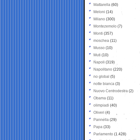
Mattarella
(60)
Meloni
(14)
Milano
(300)
Montezemolo
(7)
Monti
(357)
moschea
(11)
Musso
(10)
Muti
(10)
Napoli
(319)
Napolitano
(220)
no global
(5)
notte bianca
(3)
Nuovo Centrodestra
(2)
Obama
(11)
olimpiadi
(40)
Oliveri
(4)
Pannella
(29)
Papa
(33)
Parlamento
(1.428)