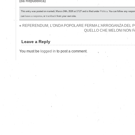
(da Repubblica)
This entry was posted on martedì, Marzo 24th, 2026 at 17:27 and is filed under
Politica
. You can follow any respon
can
leave a response
, or
trackback
from your own site.
«
REFERENDUM, L’ONDA POPOLARE FERMA L’ARROGANZA DEL 
QUELLO CHE MELONI NON FA
Leave a Reply
You must be
logged in
to post a comment.