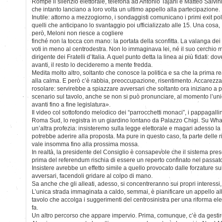
Rompe il silenzio elettorale, telefona ad Antonio Tajani e Matteo Salvini
che intanto lanciano a loro volta un ultimo appello alla partecipazione.
Inutile: attorno a mezzogiorno, i sondaggisti comunicano i primi exit pol
quelli che anticipano lo svantaggio poi ufficializzato alle 15. Una cosa,
però, Meloni non riesce a cogliere
finché non la tocca con mano: la portata della sconfitta. La valanga dei 
voti in meno al centrodestra. Non lo immaginava lei, né il suo cerchio
dirigente dei Fratelli d’Italia. A quel punto detta la linea ai più fidati:
avanti, il resto lo decideremo a mente fredda.
Medita molto altro, soltanto che conosce la politica e sa che la prima r
alla calma. E però c’è rabbia, preoccupazione, risentimento. Accarezza l
rosolare: servirebbe a spiazzare avversari che soltanto ora iniziano a
scenario sul tavolo, anche se non si può pronunciare, al momento l’un
avanti fino a fine legislatura».
Il video col sottofondo melodico dei “parrocchetti monaci”, i pappagall
Roma Sud, lo registra in un giardino lontano da Palazzo Chigi. Su Wh
un’altra profezia: insisteremo sulla legge elettorale e magari adesso la 
potrebbe aderire alla proposta. Ma pure in questo caso, fa parte delle ri
vale insomma fino alla prossima mossa.
In realtà, la presidente del Consiglio è consapevole che il sistema pr
prima del referendum rischia di essere un reperto confinato nel passato, 
Insistere avrebbe un effetto simile a quello provocato dalle forzature sul
avversari, facendoli gridare al colpo di mano.
Sa anche che gli alleati, adesso, si concentreranno sui propri interessi, 
L’unica strada immaginata a caldo, semmai, è pianificare un appello al
tavolo che accolga i suggerimenti del centrosinistra per una riforma ele
fa.
Un altro percorso che appare impervio. Prima, comunque, c’è da gestire 