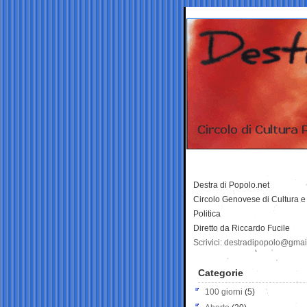
Destra di Popolo.net
Circolo Genovese di Cultura e
Politica
Diretto da Riccardo Fucile
Scrivici: destradipopolo@gma
Categorie
100 giorni
(5)