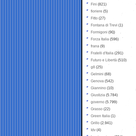
Fini
(821)
fioriere
(5)
Fitto
(27)
Fontana di Trevi
(1)
Formigoni
(90)
Forza Italia
(596)
frana
(9)
Fratelli d'Italia
(291)
Futuro e Libertà
(510)
g8
(25)
Gelmini
(68)
Genova
(542)
Giannino
(10)
Giustizia
(5.784)
governo
(5.799)
Grasso
(22)
Green Italia
(1)
Grillo
(2.941)
Idv
(4)