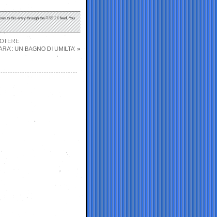
ses to this entry through the
RSS 2.0
feed. You
POTERE
RA’: UN BAGNO DI UMILTA’
»