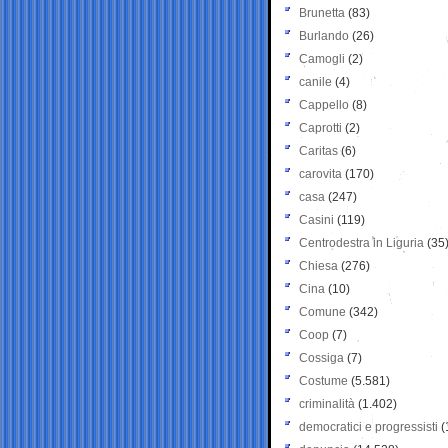
Brunetta
(83)
Burlando
(26)
Camogli
(2)
canile
(4)
Cappello
(8)
Caprotti
(2)
Caritas
(6)
carovita
(170)
casa
(247)
Casini
(119)
Centrodestra in Liguria
(35
Chiesa
(276)
Cina
(10)
Comune
(342)
Coop
(7)
Cossiga
(7)
Costume
(5.581)
criminalità
(1.402)
democratici e progressisti
(