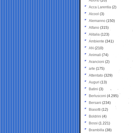
Aborto
(20)
Acca Larentia
(2)
Alcool
(3)
Alemanno
(150)
Alfano
(315)
Alitalia
(123)
Ambiente
(341)
AN
(210)
Animali
(74)
Arancioni
(2)
arte
(175)
Attentato
(329)
Auguri
(13)
Batini
(3)
Berlusconi
(4.295)
Bersani
(234)
Biasotti
(12)
Boldrini
(4)
Bossi
(1.221)
Brambilla
(38)