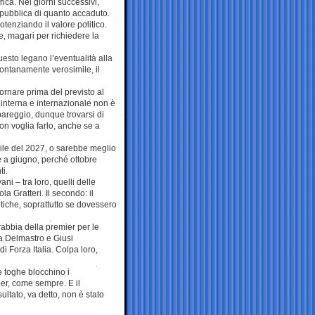
ica. Nei giorni successivi,
epubblica di quanto accaduto.
tenziando il valore politico.
 magari per richiedere la
esto legano l’eventualità alla
lontanamente verosimile, il
ornare prima del previsto al
 interna e internazionale non è
areggio, dunque trovarsi di
non voglia farlo, anche se a
ile del 2027, o sarebbe meglio
ge a giugno, perché ottobre
ti.
ni – tra loro, quelli delle
a Gratteri. Il secondo: il
itiche, soprattutto se dovessero
rabbia della premier per le
ea Delmastro e Giusi
i Forza Italia. Colpa loro,
e toghe blocchino i
er, come sempre. E il
ltato, va detto, non è stato