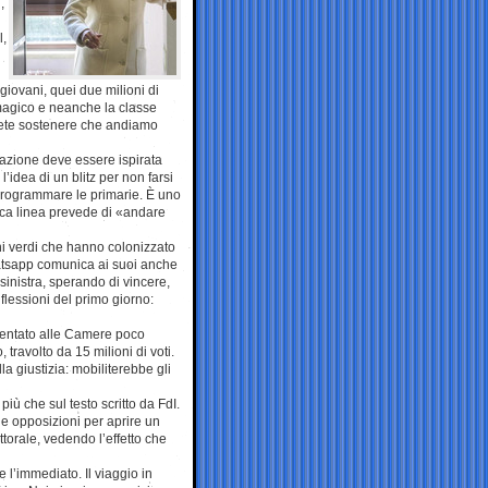
,
l,
giovani, quei due milioni di
 magico e neanche la classe
 dovete sostenere che andiamo
eazione deve essere ispirata
’idea di un blitz per non farsi
 programmare le primarie. È uno
ica linea prevede di «andare
ini verdi che hanno colonizzato
atsapp comunica ai suoi anche
sinistra, sperando di vincere,
flessioni del primo giorno:
esentato alle Camere poco
travolto da 15 milioni di voti.
la giustizia: mobiliterebbe gli
più che sul testo scritto da FdI.
le opposizioni per aprire un
ttorale, vedendo l’effetto che
l’immediato. Il viaggio in