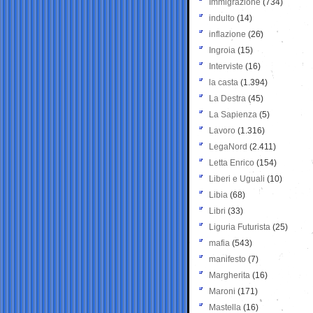
Immigrazione
(734)
indulto
(14)
inflazione
(26)
Ingroia
(15)
Interviste
(16)
la casta
(1.394)
La Destra
(45)
La Sapienza
(5)
Lavoro
(1.316)
LegaNord
(2.411)
Letta Enrico
(154)
Liberi e Uguali
(10)
Libia
(68)
Libri
(33)
Liguria Futurista
(25)
mafia
(543)
manifesto
(7)
Margherita
(16)
Maroni
(171)
Mastella
(16)