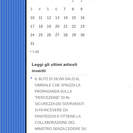
1
2
3
4
5
6
7
8
9
10
11
12
13
14
15
16
17
18
19
20
21
22
23
24
25
26
27
28
29
30
31
« Lug
Leggi gli ultimi articoli
inseriti
IL BLITZ DI SILVIA SALIS AL
VIMINALE CHE SPIAZZA LA
PROPAGANDA SULLA
“PERCEZIONE” DI IN-
SICUREZZA DEI SOVRANISTI:
SI FA RICEVERE DA
PIANTEDOSI E OTTIENE LA
COLLABORAZIONE DEL
MINISTRO SENZA CEDERE SU