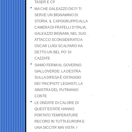
TASER E CP
MA CHE GALEAZZO DICI? TI
SERVE UN BIGNAMINO DI
STORIA. IL CAPOGRUPPO ALLA
CAMERA DI FRATELLI D’ITALIA,
GALEAZZO BIGNAMI, NEL SUO
ATTACCO SCONSIDERATO A
OSCAR LUIGI SCALFARO HA
DETTO UN BEL PO’ DI
CAZZATE
SIAMO FERMI AL GOVERNO
GIALLOVERDE: LA DESTRA
SULLA DIFESA È OSTAGGIO
DEI “PACIFISTI” LEGHISTI, LA
SINISTRA DEL PUTINIANO
CONTE
LE ONDATE DI CALORE DI
QUEST’ESTATE HANNO
PORTATO TEMPERATURE
RECORD IN TUTTA EUROPA E
UNA SICCITA’ MAI VISTA. I