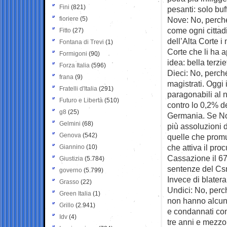
Fini
(821)
pesanti: solo buf
fioriere
(5)
Nove: No, perché
come ogni cittadi
Fitto
(27)
dell’Alta Corte i
Fontana di Trevi
(1)
Corte che li ha 
Formigoni
(90)
idea: bella terzie
Forza Italia
(596)
Dieci: No, perché
frana
(9)
magistrati. Oggi i
Fratelli d'Italia
(291)
paragonabili al 
Futuro e Libertà
(510)
contro lo 0,2% d
g8
(25)
Germania. Se No
Gelmini
(68)
più assoluzioni 
Genova
(542)
quelle che promuo
che attiva il pro
Giannino
(10)
Cassazione il 67
Giustizia
(5.784)
sentenze del Csm,
governo
(5.799)
Invece di blatera
Grasso
(22)
Undici: No, perch
Green Italia
(1)
non hanno alcuna 
Grillo
(2.941)
e condannati com
Idv
(4)
tre anni e mezzo