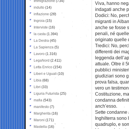
Immigrazione
(734)
Viva, hanno nega
indulto
(14)
indagati anche pe
inflazione
(26)
Dodici: No, perch
Ingroia
(15)
migranti in Alban
anche se fosse s
Interviste
(16)
penali, né quelle
la casta
(1.394)
originato quelle 
La Destra
(45)
Tredici: No, perc
La Sapienza
(5)
differenti dei mag
Lavoro
(1.316)
leggenda dell’ap
LegaNord
(2.411)
attuale. Oltre il
Letta Enrico
(154)
pubblici ministeri
Liberi e Uguali
(10)
giudiziari sono 
Libia
(68)
prova falsa, qua
Libri
(33)
vero un testimon
Costituzione, ma
Liguria Futurista
(25)
condanna definiti
mafia
(543)
anch’esso.
manifesto
(7)
Sette condanne an
Margherita
(16)
Inghilterra sono l
Maroni
(171)
quadruplo, e son
Mastella
(16)