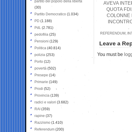
partito del popolo della libertà
AVEVA INTE
(30)
QUOTA FDI
Partito Democratico
(1.034)
COLONNE D
PD
(1.188)
INCONTRO
PdL
(2.781)
REFERENDUM, INT
pedofilia
(25)
Pensioni
(129)
Leave a Rep
Politica
(40.814)
You must be
log
polizia
(253)
Porto
(12)
povertà
(502)
Presepe
(14)
Primarie
(149)
Prodi
(52)
Provincia
(139)
radici e valori
(3.682)
RAI
(359)
rapine
(37)
Razzismo
(1.410)
Referendum
(200)