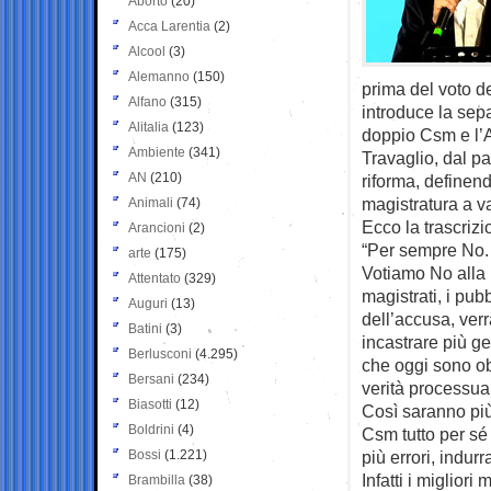
Aborto
(20)
Acca Larentia
(2)
Alcool
(3)
Alemanno
(150)
prima del voto d
Alfano
(315)
introduce la separ
Alitalia
(123)
doppio Csm e l’A
Ambiente
(341)
Travaglio, dal pa
AN
(210)
riforma, definen
magistratura a va
Animali
(74)
Ecco la trascrizi
Arancioni
(2)
“Per sempre No.
arte
(175)
Votiamo No alla 
Attentato
(329)
magistrati, i pub
Auguri
(13)
dell’accusa, ver
Batini
(3)
incastrare più ge
Berlusconi
(4.295)
che oggi sono obb
Bersani
(234)
verità processua
Biasotti
(12)
Così saranno più 
Boldrini
(4)
Csm tutto per s
Bossi
(1.221)
più errori, indur
Infatti i migliori
Brambilla
(38)