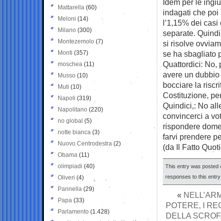
Idem per le ingiu
Mattarella
(60)
indagati che poi
Meloni
(14)
l’1,15% dei casi 
Milano
(300)
separate. Quindi
Montezemolo
(7)
si risolve ovviam
Monti
(357)
se ha sbagliato 
Quattordici: No, 
moschea
(11)
avere un dubbio 
Musso
(10)
bocciare la riscri
Muti
(10)
Costituzione, per
Napoli
(319)
Quindici,: No al
Napolitano
(220)
convincerci a vo
no global
(5)
rispondere domen
notte bianca
(3)
farvi prendere pe
Nuovo Centrodestra
(2)
(da Il Fatto Quot
Obama
(11)
olimpiadi
(40)
This entry was posted 
responses to this entr
Oliveri
(4)
Pannella
(29)
«
NELL’ARM
Papa
(33)
POTERE, I RE
Parlamento
(1.428)
DELLA SCROFA