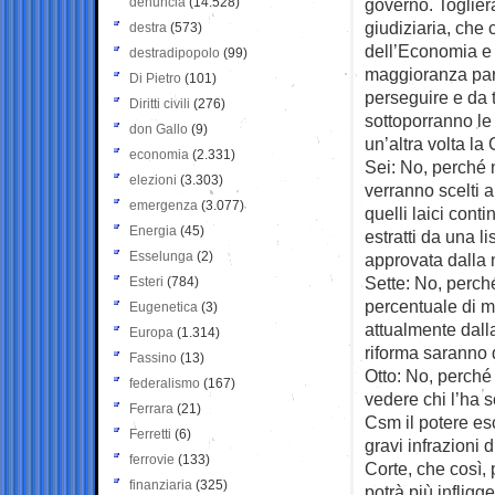
denuncia
(14.528)
governo. Togliera
giudiziaria, che 
destra
(573)
dell’Economia e 
destradipopolo
(99)
maggioranza parla
Di Pietro
(101)
perseguire e da t
Diritti civili
(276)
sottoporranno le
don Gallo
(9)
un’altra volta la
economia
(2.331)
Sei: No, perché 
elezioni
(3.303)
verranno scelti a
emergenza
(3.077)
quelli laici conti
Energia
(45)
estratti da una 
Esselunga
(2)
approvata dalla 
Sette: No, perché
Esteri
(784)
percentuale di me
Eugenetica
(3)
attualmente dalla
Europa
(1.314)
riforma saranno d
Fassino
(13)
Otto: No, perché 
federalismo
(167)
vedere chi l’ha s
Ferrara
(21)
Csm il potere esc
Ferretti
(6)
gravi infrazioni d
ferrovie
(133)
Corte, che così,
finanziaria
(325)
potrà più infligg