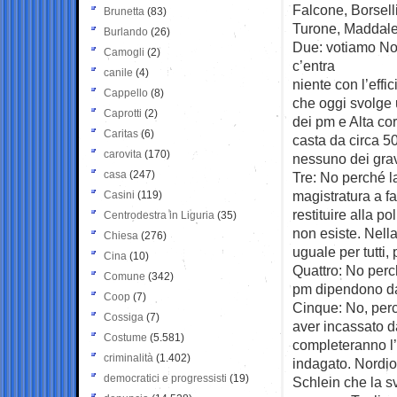
Falcone, Borsell
Brunetta
(83)
Turone, Maddalena
Burlando
(26)
Due: votiamo No 
Camogli
(2)
c’entra
canile
(4)
niente con l’effic
Cappello
(8)
che oggi svolge 
Caprotti
(2)
dei pm e Alta cor
Caritas
(6)
casta da circa 50
carovita
(170)
nessuno dei gravi
casa
(247)
Tre: No perché la 
magistratura a fa
Casini
(119)
restituire alla p
Centrodestra in Liguria
(35)
non esiste. Nella
Chiesa
(276)
uguale per tutti, p
Cina
(10)
Quattro: No perch
Comune
(342)
pm dipendono da
Coop
(7)
Cinque: No, perc
Cossiga
(7)
aver incassato da
Costume
(5.581)
completeranno l’
criminalità
(1.402)
indagato. Nordio 
democratici e progressisti
(19)
Schlein che la s