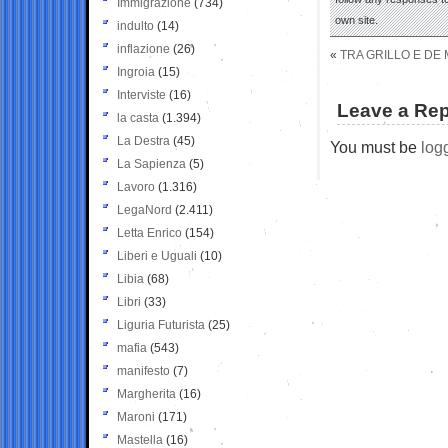
Immigrazione
(734)
own site.
indulto
(14)
inflazione
(26)
«
TRA GRILLO E DE 
Ingroia
(15)
Interviste
(16)
Leave a Rep
la casta
(1.394)
La Destra
(45)
You must be
log
La Sapienza
(5)
Lavoro
(1.316)
LegaNord
(2.411)
Letta Enrico
(154)
Liberi e Uguali
(10)
Libia
(68)
Libri
(33)
Liguria Futurista
(25)
mafia
(543)
manifesto
(7)
Margherita
(16)
Maroni
(171)
Mastella
(16)