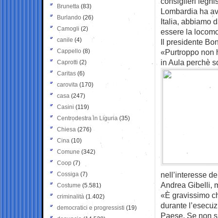
consiglieri leghi
Brunetta
(83)
Lombardia ha avu
Burlando
(26)
Italia, abbiamo 
Camogli
(2)
essere la locomo
canile
(4)
Il presidente Bo
Cappello
(8)
«Purtroppo non h
in Aula perchè so
Caprotti
(2)
Caritas
(6)
carovita
(170)
casa
(247)
Casini
(119)
Centrodestra in Liguria
(35)
Chiesa
(276)
Cina
(10)
Comune
(342)
Coop
(7)
nell’interesse d
Cossiga
(7)
Andrea Gibelli, m
Costume
(5.581)
«È gravissimo che
criminalità
(1.402)
durante l’esecuzi
democratici e progressisti
(19)
Paese. Se non si 