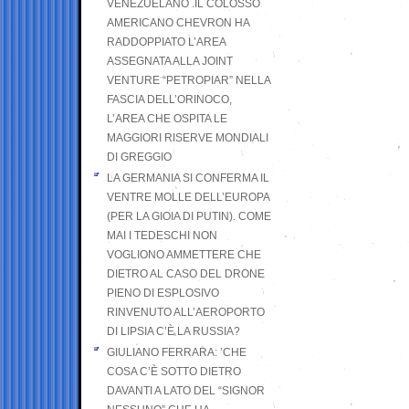
VENEZUELANO .IL COLOSSO
AMERICANO CHEVRON HA
RADDOPPIATO L’AREA
ASSEGNATA ALLA JOINT
VENTURE “PETROPIAR” NELLA
FASCIA DELL’ORINOCO,
L’AREA CHE OSPITA LE
MAGGIORI RISERVE MONDIALI
DI GREGGIO
LA GERMANIA SI CONFERMA IL
VENTRE MOLLE DELL’EUROPA
(PER LA GIOIA DI PUTIN). COME
MAI I TEDESCHI NON
VOGLIONO AMMETTERE CHE
DIETRO AL CASO DEL DRONE
PIENO DI ESPLOSIVO
RINVENUTO ALL’AEROPORTO
DI LIPSIA C’È LA RUSSIA?
GIULIANO FERRARA: ’CHE
COSA C’È SOTTO DIETRO
DAVANTI A LATO DEL “SIGNOR