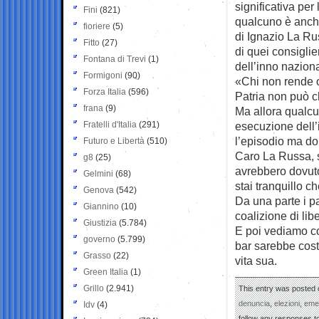
significativa per
Fini
(821)
qualcuno è anche 
fioriere
(5)
di Ignazio La Rus
Fitto
(27)
di quei consiglie
Fontana di Trevi
(1)
dell’inno nazion
Formigoni
(90)
«Chi non rende o
Forza Italia
(596)
Patria non può c
frana
(9)
Ma allora qualcun
Fratelli d'Italia
(291)
esecuzione dell’
l’episodio ma do
Futuro e Libertà
(510)
Caro La Russa, s
g8
(25)
avrebbero dovuto
Gelmini
(68)
stai tranquillo 
Genova
(542)
Da una parte i pata
Giannino
(10)
coalizione di lib
Giustizia
(5.784)
E poi vediamo co
governo
(5.799)
bar sarebbe cost
Grasso
(22)
vita sua.
Green Italia
(1)
Grillo
(2.941)
This entry was posted o
denuncia
,
elezioni
,
eme
Idv
(4)
follow any responses to