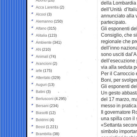
Aborto
(20)
della Lombardi
Acca Larentia
(2)
dell’Unità d’Itali
Alcool
(3)
annunciato alla 
Alemanno
(150)
partecipato.
Gli esponenti de
Alfano
(315)
Consiglio, che s
Alitalia
(123)
regionale che p
Ambiente
(341)
dell’inno naziona
AN
(210)
sono usciti dal’
Animali
(74)
dell’esecuzione p
Arancioni
(2)
via alla seduta p
arte
(175)
Per il Carroccio 
Attentato
(329)
Boni, per svolger
Auguri
(13)
Gli esponenti del
Batini
(3)
Un gesto abbasta
del 17 marzo, m
Berlusconi
(4.295)
messo in pratica
Bersani
(234)
Il governatore R
Biasotti
(12)
una spilla con il
Boldrini
(4)
«Settanta secon
Bossi
(1.221)
simbolo importan
Brambilla
(38)