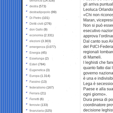
denuncia
(14.528)
gli arriva puntua
destra
(573)
Leoluca Orlando
destradipopolo
(99)
«Chi non riconos
Di Pietro
(101)
Maran, vicepresi
Diritti civili
(276)
Non si può essere
don Gallo
(9)
esecutivo naziona
economia
(2.331)
approva l’ordina
Dal canto suo Al
elezioni
(3.303)
del PdCI-Federazi
emergenza
(3.077)
regionali lombar
Energia
(45)
di Mameli.
Esselunga
(2)
I leghisti che f
Esteri
(784)
quanto fatto dai
Eugenetica
(3)
governo nazional
Europa
(1.314)
è una e indivisib
Fassino
(13)
Lega è secession
federalismo
(167)
Paese e alla sua 
Ferrara
(21)
ogni giorno».
Dura presa di po
Ferretti
(6)
coordinatore pro
ferrovie
(133)
decisione leghist
finanziaria
(325)