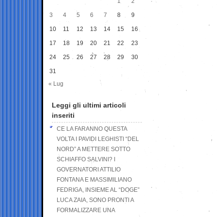
1
2
3
4
5
6
7
8
9
10
11
12
13
14
15
16
17
18
19
20
21
22
23
24
25
26
27
28
29
30
31
« Lug
Leggi gli ultimi articoli
inseriti
CE LA FARANNO QUESTA
VOLTA I PAVIDI LEGHISTI “DEL
NORD” A METTERE SOTTO
SCHIAFFO SALVINI? I
GOVERNATORI ATTILIO
FONTANA E MASSIMILIANO
FEDRIGA, INSIEME AL “DOGE”
LUCA ZAIA, SONO PRONTI A
FORMALIZZARE UNA