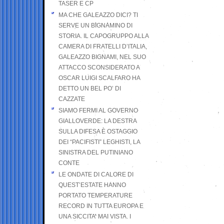
TASER E CP
MA CHE GALEAZZO DICI? TI
SERVE UN BIGNAMINO DI
STORIA. IL CAPOGRUPPO ALLA
CAMERA DI FRATELLI D’ITALIA,
GALEAZZO BIGNAMI, NEL SUO
ATTACCO SCONSIDERATO A
OSCAR LUIGI SCALFARO HA
DETTO UN BEL PO’ DI
CAZZATE
SIAMO FERMI AL GOVERNO
GIALLOVERDE: LA DESTRA
SULLA DIFESA È OSTAGGIO
DEI “PACIFISTI” LEGHISTI, LA
SINISTRA DEL PUTINIANO
CONTE
LE ONDATE DI CALORE DI
QUEST’ESTATE HANNO
PORTATO TEMPERATURE
RECORD IN TUTTA EUROPA E
UNA SICCITA’ MAI VISTA. I