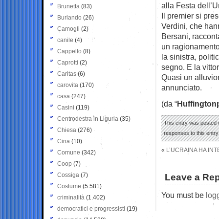
alla Festa dell’U
Brunetta
(83)
Il premier si pre
Burlando
(26)
Verdini, che han
Camogli
(2)
Bersani, racconta
canile
(4)
un ragionamento 
Cappello
(8)
la sinistra, poli
Caprotti
(2)
segno. E la vitto
Caritas
(6)
Quasi un alluvio
carovita
(170)
annunciato.
casa
(247)
(da “
Huffington
Casini
(119)
Centrodestra in Liguria
(35)
This entry was posted o
Chiesa
(276)
responses to this entr
Cina
(10)
«
L’UCRAINA HA IN
Comune
(342)
Coop
(7)
Cossiga
(7)
Leave a Rep
Costume
(5.581)
You must be
log
criminalità
(1.402)
democratici e progressisti
(19)