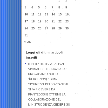
1
2
3
4
5
6
7
8
9
10
11
12
13
14
15
16
17
18
19
20
21
22
23
24
25
26
27
28
29
30
31
« Lug
Leggi gli ultimi articoli
inseriti
IL BLITZ DI SILVIA SALIS AL
VIMINALE CHE SPIAZZA LA
PROPAGANDA SULLA
“PERCEZIONE” DI IN-
SICUREZZA DEI SOVRANISTI:
SI FA RICEVERE DA
PIANTEDOSI E OTTIENE LA
COLLABORAZIONE DEL
MINISTRO SENZA CEDERE SU