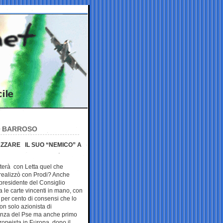
DI BARROSO
IAZZARE IL SUO “NEMICO” A
terà con Letta quel che
realizzò con Prodi? Anche
 presidente del Consiglio
a le carte vincenti in mano, con
 per cento di consensi che lo
on solo azionista di
nza del Pse ma anche primo
uropeista in Europa, dopo il