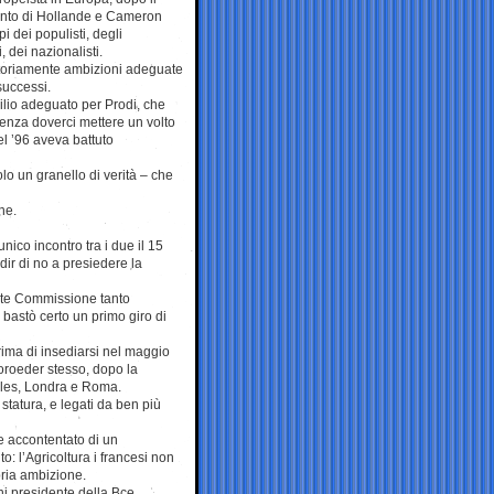
ento di Hollande e Cameron
lpi dei populisti, degli
, dei nazionalisti.
toriamente ambizioni adeguate
successi.
ilio adeguato per Prodi, che
senza doverci mettere un volto
nel ’96 aveva battuto
lo un granello di verità – che
ne.
unico incontro tra i due il 15
ir di no a presiedere la
nte Commissione tanto
 bastò certo un primo giro di
prima di insediarsi nel maggio
horoeder stesso, dopo la
lles, Londra e Roma.
statura, e legati da ben più
be accontentato di un
: l’Agricoltura i francesi non
pria ambizione.
i presidente della Bce,