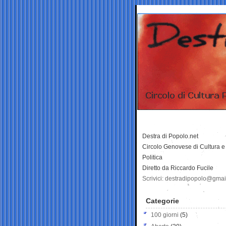
Destra di Popolo.net
Circolo Genovese di Cultura e
Politica
Diretto da Riccardo Fucile
Scrivici: destradipopolo@gma
Categorie
100 giorni
(5)