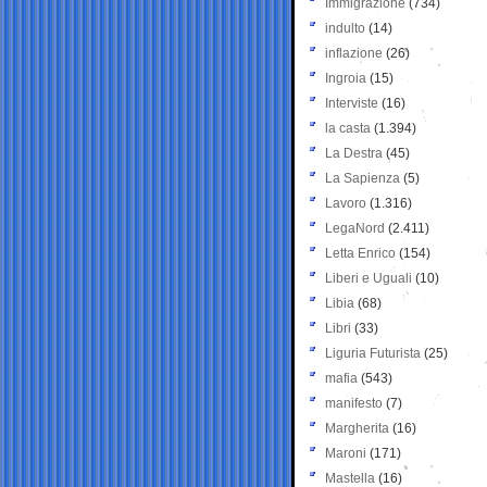
Immigrazione
(734)
indulto
(14)
inflazione
(26)
Ingroia
(15)
Interviste
(16)
la casta
(1.394)
La Destra
(45)
La Sapienza
(5)
Lavoro
(1.316)
LegaNord
(2.411)
Letta Enrico
(154)
Liberi e Uguali
(10)
Libia
(68)
Libri
(33)
Liguria Futurista
(25)
mafia
(543)
manifesto
(7)
Margherita
(16)
Maroni
(171)
Mastella
(16)