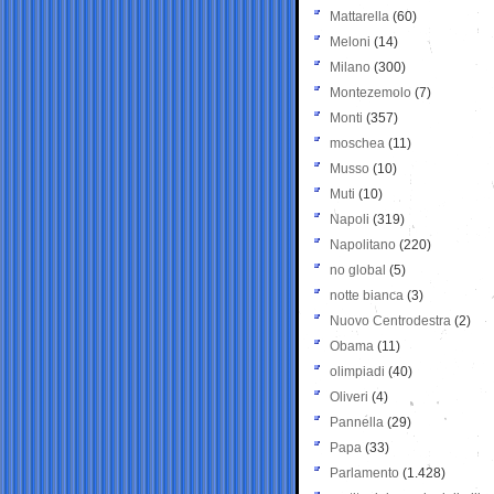
Mattarella
(60)
Meloni
(14)
Milano
(300)
Montezemolo
(7)
Monti
(357)
moschea
(11)
Musso
(10)
Muti
(10)
Napoli
(319)
Napolitano
(220)
no global
(5)
notte bianca
(3)
Nuovo Centrodestra
(2)
Obama
(11)
olimpiadi
(40)
Oliveri
(4)
Pannella
(29)
Papa
(33)
Parlamento
(1.428)