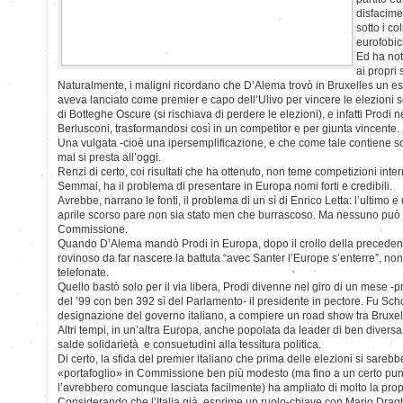
disfacim
sotto i co
eurofobici
Ed ha no
ai propri 
Naturalmente, i maligni ricordano che D’Alema trovò in Bruxelles un es
aveva lanciato come premier e capo dell’Ulivo per vincere le elezioni 
di Botteghe Oscure (si rischiava di perdere le elezioni), e infatti Prodi 
Berlusconi, trasformandosi così in un competitor e per giunta vincente.
Una vulgata -cioè una ipersemplificazione, e che come tale contiene so
mal si presta all’oggi.
Renzi di certo, coi risultati che ha ottenuto, non teme competizioni inter
Semmai, ha il problema di presentare in Europa nomi forti e credibili.
Avrebbe, narrano le fonti, il problema di un sì di Enrico Letta: l’ultimo e 
aprile scorso pare non sia stato men che burrascoso. Ma nessuno può d
Commissione.
Quando D’Alema mandò Prodi in Europa, dopo il crollo della precede
rovinoso da far nascere la battuta “avec Santer l’Europe s’enterre”, non
telefonate.
Quello bastò solo per il via libera, Prodi divenne nel giro di un mese -
del ’99 con ben 392 sì del Parlamento- il presidente in pectore. Fu Sc
designazione del governo italiano, a compiere un road show tra Bruxe
Altri tempi, in un’altra Europa, anche popolata da leader di ben diversa 
salde solidarietà e consuetudini alla tessitura politica.
Di certo, la sfida del premier italiano che prima delle elezioni si sareb
«portafoglio» in Commissione ben più modesto (ma fino a un certo punto
l’avrebbero comunque lasciata facilmente) ha ampliato di molto la pro
Considerando che l’Italia già esprime un ruolo-chiave con Mario Dragh