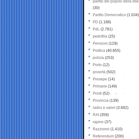
partito del popolo della libe
(30)
Partito Democratico
(1.034)
PD
(1.188)
PdL
(2.781)
pedofilia
(25)
Pensioni
(129)
Politica
(40.855)
polizia
(253)
Porto
(12)
povertà
(502)
Presepe
(14)
Primarie
(149)
Prodi
(52)
Provincia
(139)
radici e valori
(3.682)
RAI
(359)
rapine
(37)
Razzismo
(1.410)
Referendum
(200)