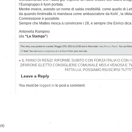
l’Eurogruppo è fuori portata.
Mentre invece, avendo un nome di salda credibilità come quello di Let
da quando Andreatta lo mandava come ambasciatore da Kohl , la sfida p
Commissione è possibile.
Sempre che Matteo riesca a convincere i 28, e sempre che Enrico dica 
Antonella Rampino
(da
“La Stampa”
)
This entry was posted on martedì, Maggio 27th, 2014 at 21:58 and is filed under
Letta Enrico
,
Renzi
. You can foll
2.0
feed. You can
leave a response
, or
trackback
from your own site.
«
IL PIANO DI RENZI: RIFORME SUBITO CON FORZA ITALIA O CON I
ZIFARONE ELETTO CONSIGLIERE COMUNALE M5S A VENOSA E TWI
FATTA LUI, POSSIAMO RIUSCIRSI TUTTI”
)
Leave a Reply
You must be
logged in
to post a comment.
19)