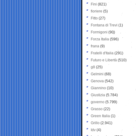
Fini
(821)
fioriere
(5)
Fitto
(27)
Fontana di Trevi
(1)
Formigoni
(90)
Forza Italia
(596)
frana
(9)
Fratelli d'Italia
(291)
Futuro e Libertà
(510)
g8
(25)
Gelmini
(68)
Genova
(542)
Giannino
(10)
Giustizia
(5.784)
governo
(5.799)
Grasso
(22)
Green Italia
(1)
Grillo
(2.941)
Idv
(4)