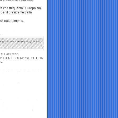
ta che frequenta l’Europa sin
er il presidente della
sì, naturalmente.
ow any responses to this entry through the
RSS
 DELUSI M5S
TTER ESULTA: “SE CE L’HA
»