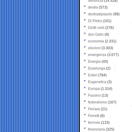
denuncia
(14.528)
destra
(573)
destradipopolo
(99)
Di Pietro
(101)
Diritti civili
(276)
don Gallo
(9)
economia
(2.331)
elezioni
(3.303)
emergenza
(3.077)
Energia
(45)
Esselunga
(2)
Esteri
(784)
Eugenetica
(3)
Europa
(1.314)
Fassino
(13)
federalismo
(167)
Ferrara
(21)
Ferretti
(6)
ferrovie
(133)
finanziaria
(325)