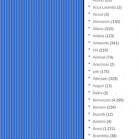
Aborto
(20)
Acca Larentia
(2)
Alcool
(3)
Alemanno
(150)
Alfano
(315)
Alitalia
(123)
Ambiente
(341)
AN
(210)
Animali
(74)
Arancioni
(2)
arte
(175)
Attentato
(329)
Auguri
(13)
Batini
(3)
Berlusconi
(4.295)
Bersani
(234)
Biasotti
(12)
Boldrini
(4)
Bossi
(1.221)
Brambilla
(38)