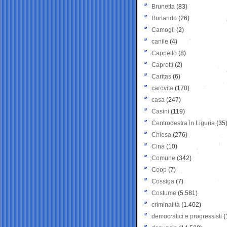
Brunetta
(83)
Burlando
(26)
Camogli
(2)
canile
(4)
Cappello
(8)
Caprotti
(2)
Caritas
(6)
carovita
(170)
casa
(247)
Casini
(119)
Centrodestra in Liguria
(35
Chiesa
(276)
Cina
(10)
Comune
(342)
Coop
(7)
Cossiga
(7)
Costume
(5.581)
criminalità
(1.402)
democratici e progressisti
(