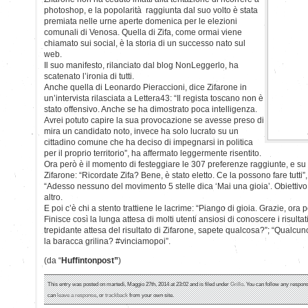
photoshop, e la popolarità raggiunta dal suo volto è stata
premiata nelle urne aperte domenica per le elezioni
comunali di Venosa. Quella di Zifa, come ormai viene
chiamato sui social, è la storia di un successo nato sul
web.
Il suo manifesto, rilanciato dal blog NonLeggerlo, ha
scatenato l’ironia di tutti.
Anche quella di Leonardo Pieraccioni, dice Zifarone in
un’intervista rilasciata a Lettera43: “Il regista toscano non è
stato offensivo. Anche se ha dimostrato poca intelligenza.
Avrei potuto capire la sua provocazione se avesse preso di
mira un candidato noto, invece ha solo lucrato su un
cittadino comune che ha deciso di impegnarsi in politica
per il proprio territorio”, ha affermato leggermente risentito.
Ora però è il momento di festeggiare le 307 preferenze raggiunte, e su t
Zifarone: “Ricordate Zifa? Bene, è stato eletto. Ce la possono fare tutti”,
“Adesso nessuno del movimento 5 stelle dica ‘Mai una gioia’. Obiettivo 
altro.
E poi c’è chi a stento trattiene le lacrime: “Piango di gioia. Grazie, ora
Finisce così la lunga attesa di molti utenti ansiosi di conoscere i risulta
trepidante attesa del risultato di Zifarone, sapete qualcosa?”; “Qualcuno
la baracca grilina? #vinciamopoi”.
(da “
Huffintonpost”
)
This entry was posted on martedì, Maggio 27th, 2014 at 23:02 and is filed under
Grillo
. You can follow any respons
can
leave a response
, or
trackback
from your own site.