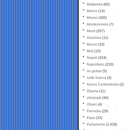
Mattarella
(60)
Meloni
(14)
Milano
(300)
Montezemolo
(7)
Monti
(357)
moschea
(11)
Musso
(10)
Muti
(10)
Napoli
(319)
Napolitano
(220)
no global
(5)
notte bianca
(3)
Nuovo Centrodestra
(2)
Obama
(11)
olimpiadi
(40)
Oliveri
(4)
Pannella
(29)
Papa
(33)
Parlamento
(1.428)