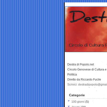
Destra di Popolo.net
Circolo Genovese di Cultura e
Politica
Diretto da Riccardo Fucile
Scrivici: destradipopolo@gma
Categorie
100 giorni
(5)