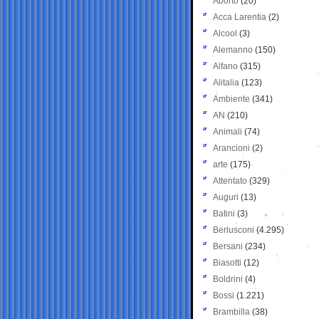
Aborto
(20)
Acca Larentia
(2)
Alcool
(3)
Alemanno
(150)
Alfano
(315)
Alitalia
(123)
Ambiente
(341)
AN
(210)
Animali
(74)
Arancioni
(2)
arte
(175)
Attentato
(329)
Auguri
(13)
Batini
(3)
Berlusconi
(4.295)
Bersani
(234)
Biasotti
(12)
Boldrini
(4)
Bossi
(1.221)
Brambilla
(38)