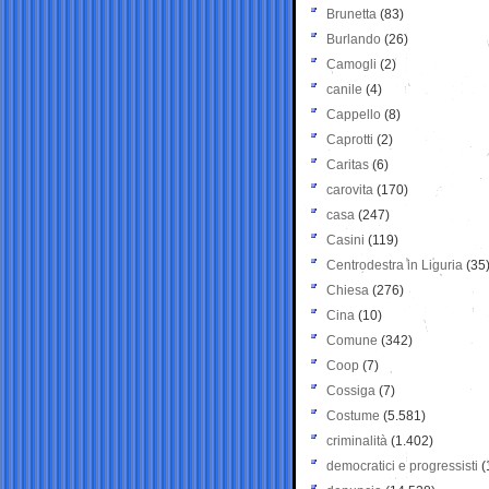
Brunetta
(83)
Burlando
(26)
Camogli
(2)
canile
(4)
Cappello
(8)
Caprotti
(2)
Caritas
(6)
carovita
(170)
casa
(247)
Casini
(119)
Centrodestra in Liguria
(35
Chiesa
(276)
Cina
(10)
Comune
(342)
Coop
(7)
Cossiga
(7)
Costume
(5.581)
criminalità
(1.402)
democratici e progressisti
(