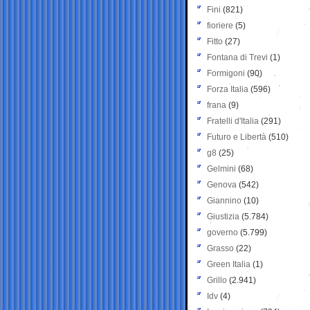
Fini
(821)
fioriere
(5)
Fitto
(27)
Fontana di Trevi
(1)
Formigoni
(90)
Forza Italia
(596)
frana
(9)
Fratelli d'Italia
(291)
Futuro e Libertà
(510)
g8
(25)
Gelmini
(68)
Genova
(542)
Giannino
(10)
Giustizia
(5.784)
governo
(5.799)
Grasso
(22)
Green Italia
(1)
Grillo
(2.941)
Idv
(4)