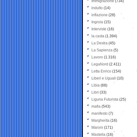
Immigrazione
(734)
indulto
(14)
inflazione
(26)
Ingroia
(15)
Interviste
(16)
la casta
(1.394)
La Destra
(45)
La Sapienza
(5)
Lavoro
(1.316)
LegaNord
(2.411)
Letta Enrico
(154)
Liberi e Uguali
(10)
Libia
(68)
Libri
(33)
Liguria Futurista
(25)
mafia
(543)
manifesto
(7)
Margherita
(16)
Maroni
(171)
Mastella
(16)