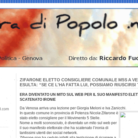
ZIFARONE ELETTO CONSIGLIERE COMUNALE M5S A VE
ESULTA: “SE CE L’HA FATTA LUI, POSSIAMO RIUSCIRSI 
ERA DIVENTATO UN MITO SUL WEB PER IL SUO MANIFESTO ELE
SCATENATO IRONIE
Da Venosa arriva una lezione per Giorgia Meloni e Iva Zanicchi.
il.com
In questo comune in provincia di Potenza Nicola Zifarone è
stato eletto consigliere per il Movimento 5 Stelle.
Nome a molti sconosciuto, è diventato un mito sul web per
il suo manifesto elettorale che ha scatenato l’ironia di
tantissimi utenti dei social network.
Zifarone non ha ceduto infatti alla tentazione di ricorrere a