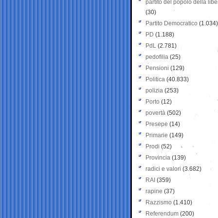
partito del popolo della libe
(30)
Partito Democratico
(1.034)
PD
(1.188)
PdL
(2.781)
pedofilia
(25)
Pensioni
(129)
Politica
(40.833)
polizia
(253)
Porto
(12)
povertà
(502)
Presepe
(14)
Primarie
(149)
Prodi
(52)
Provincia
(139)
radici e valori
(3.682)
RAI
(359)
rapine
(37)
Razzismo
(1.410)
Referendum
(200)