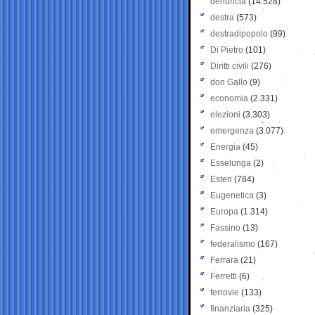
denuncia
(14.528)
destra
(573)
destradipopolo
(99)
Di Pietro
(101)
Diritti civili
(276)
don Gallo
(9)
economia
(2.331)
elezioni
(3.303)
emergenza
(3.077)
Energia
(45)
Esselunga
(2)
Esteri
(784)
Eugenetica
(3)
Europa
(1.314)
Fassino
(13)
federalismo
(167)
Ferrara
(21)
Ferretti
(6)
ferrovie
(133)
finanziaria
(325)