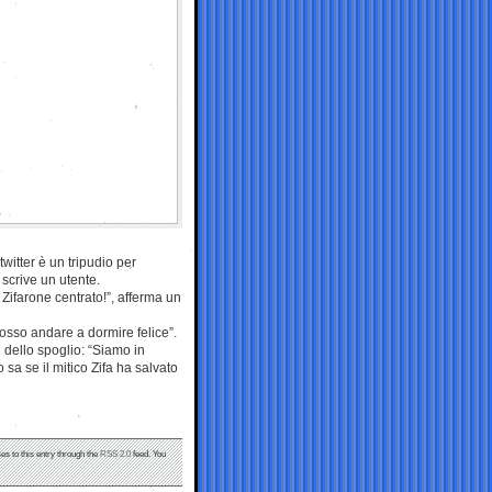
witter è un tripudio per
 scrive un utente.
Zifarone centrato!”, afferma un
 posso andare a dormire felice”.
ti dello spoglio: “Siamo in
 sa se il mitico Zifa ha salvato
es to this entry through the
RSS 2.0
feed. You